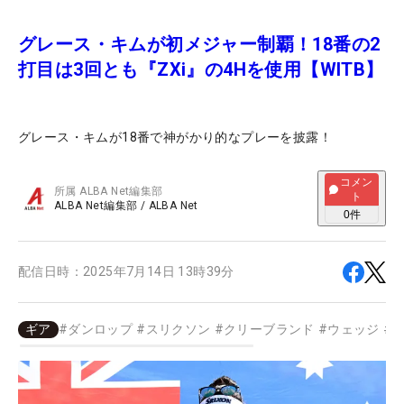
グレース・キムが初メジャー制覇！18番の2
打目は3回とも『ZXi』の4Hを使用【WITB】
グレース・キムが18番で神がかり的なプレーを披露！
コメン
所属
ALBA Net編集部
ト
ALBA Net編集部
/
ALBA Net
0
件
配信日時：
2025年7月14日 13時39分
ギア
#
ダンロップ
#
スリクソン
#
クリーブランド
#
ウェッジ
#