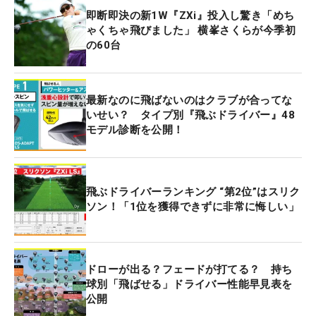
即断即決の新1W『ZXi』投入し驚き「めち
ゃくちゃ飛びました」 横峯さくらが今季初
の60台
最新なのに飛ばないのはクラブが合ってな
いせい？ タイプ別『飛ぶドライバー』48
モデル診断を公開！
飛ぶドライバーランキング “第2位”はスリク
ソン！「1位を獲得できずに非常に悔しい」
ドローが出る？フェードが打てる？ 持ち
球別「飛ばせる」ドライバー性能早見表を
公開