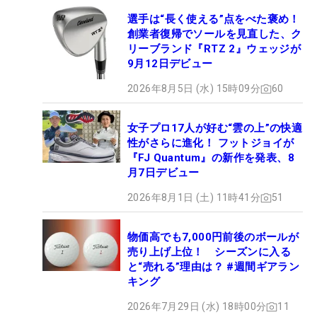
選手は“長く使える”点をべた褒め！
創業者復帰でソールを見直した、ク
リーブランド『RTZ 2』ウェッジが
9月12日デビュー
2026年8月5日 (水) 15時09分
60
女子プロ17人が好む“雲の上”の快適
性がさらに進化！ フットジョイが
『FJ Quantum』の新作を発表、8
月7日デビュー
2026年8月1日 (土) 11時41分
51
物価高でも7,000円前後のボールが
売り上げ上位！ シーズンに入る
と“売れる”理由は？ #週間ギアラン
キング
2026年7月29日 (水) 18時00分
11