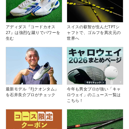
アディダス『コードカオス
スイスの叡智が生んだTPTシ
27』は強烈な蹴りでパワーを
ャフトで、ゴルフを異次元の
生む
世界へ
最新モデル『FJクオンタム』
今年も男女プロが強い「キャ
を石井良介プロがチェック
ロウェイ」のニュース一覧は
こちら！