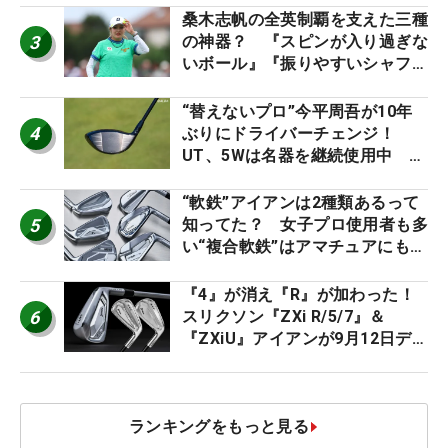
桑木志帆の全英制覇を支えた三種
3
の神器？ 『スピンが入り過ぎな
いボール』『振りやすいシャフ
ト』『真っすぐ飛ぶドライバ
ー』 #女子プロセッティング
“替えないプロ”今平周吾が10年
4
ぶりにドライバーチェンジ！
UT、5Wは名器を継続使用中 #
男子プロセッティング
“軟鉄”アイアンは2種類あるって
5
知ってた？ 女子プロ使用者も多
い“複合軟鉄”はアマチュアにもオ
ススメ！
『4』が消え『R』が加わった！
6
スリクソン『ZXi R/5/7』＆
『ZXiU』アイアンが9月12日デ
ビュー
ランキングをもっと見る