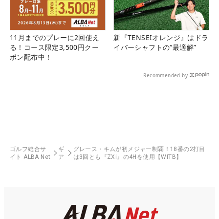
11月までのプレーに2回使え
新『TENSEIオレンジ』はドラ
る！コース限定3,500円クー
イバーシャフトの“最適解”
ポン配布中！
Recommended by
ゴルフ総合サ
ギ
グレース・キムが初メジャー制覇！18番の2打目
イト ALBA Net
ア
は3回とも『ZXi』の4Hを使用【WITB】