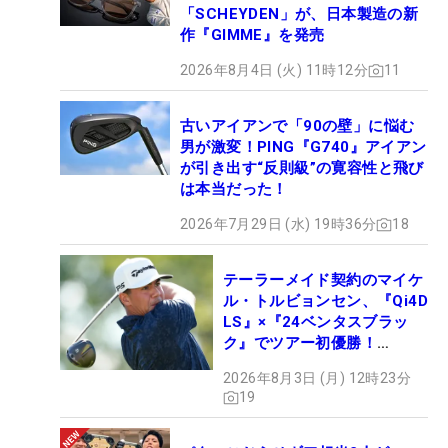
「SCHEYDEN」が、日本製造の新
作『GIMME』を発売
2026年8月4日 (火) 11時12分
11
古いアイアンで「90の壁」に悩む
男が激変！PING『G740』アイアン
が引き出す“反則級”の寛容性と飛び
は本当だった！
2026年7月29日 (水) 19時36分
18
テーラーメイド契約のマイケ
ル・トルビョンセン、『Qi4D
LS』×『24ベンタスブラッ
ク』でツアー初優勝！
【WITB】
2026年8月3日 (月) 12時23分
19