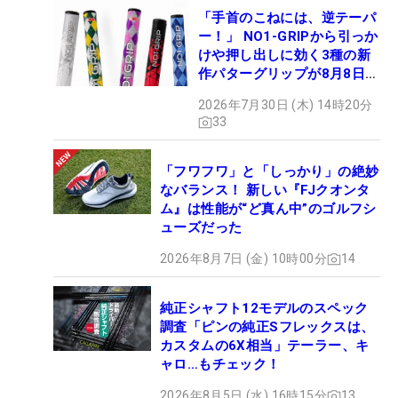
「手首のこねには、逆テーパ
ー！」 NO1-GRIPから引っか
けや押し出しに効く3種の新
作パターグリップが8月8日デ
ビュー
2026年7月30日 (木) 14時20分
33
「フワフワ」と「しっかり」の絶妙
なバランス！ 新しい『FJクオンタ
ム』は性能が“ど真ん中”のゴルフシ
ューズだった
2026年8月7日 (金) 10時00分
14
純正シャフト12モデルのスペック
調査「ピンの純正Sフレックスは、
カスタムの6X相当」テーラー、キ
ャロ…もチェック！
2026年8月5日 (水) 16時15分
13