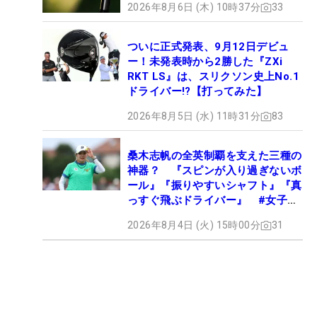
2026年8月6日 (木) 10時37分
33
ついに正式発表、9月12日デビュ
ー！未発表時から2勝した『ZXi
RKT LS』は、スリクソン史上No.1
ドライバー!?【打ってみた】
2026年8月5日 (水) 11時31分
83
桑木志帆の全英制覇を支えた三種の
神器？ 『スピンが入り過ぎないボ
ール』『振りやすいシャフト』『真
っすぐ飛ぶドライバー』 #女子プ
ロセッティング
2026年8月4日 (火) 15時00分
31