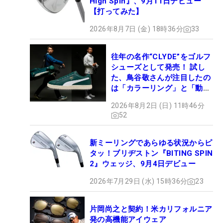
High Spin』、9月11日デビュー
【打ってみた】
2026年8月7日 (金) 18時36分
33
往年の名作“CLYDE”をゴルフ
シューズとして発売！ 試し
た、鳥谷敬さんが注目したの
は「カラーリング」と「動き
やすさ」
2026年8月2日 (日) 11時46分
52
新ミーリングであらゆる状況からピ
タッ！ブリヂストン『BITING SPIN
2』ウェッジ、9月4日デビュー
2026年7月29日 (水) 15時36分
23
片岡尚之と契約！米カリフォルニア
発の高機能アイウェア