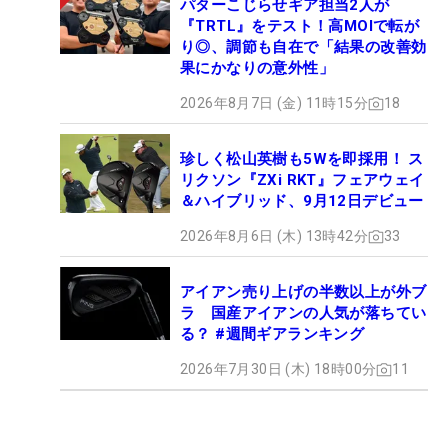
パターこじらせギア担当2人が
『TRTL』をテスト！高MOIで転が
り◎、調節も自在で「結果の改善効
果にかなりの意外性」
2026年8月7日 (金) 11時15分
18
珍しく松山英樹も5Wを即採用！ ス
リクソン『ZXi RKT』フェアウェイ
＆ハイブリッド、9月12日デビュー
2026年8月6日 (木) 13時42分
33
アイアン売り上げの半数以上が外ブ
ラ 国産アイアンの人気が落ちてい
る？ #週間ギアランキング
2026年7月30日 (木) 18時00分
11