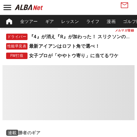
全ツアー
ギア
レッスン
ライフ
漫画
ゴルフ
メルマガ登録
『4』が消え『R』が加わった！ スリクソンの新作
ドライバー
最新アイアンはロフト角で選べ！
性能早見表
女子プロが「ややトウ寄り」に当てるワケ
FW打痕
勝者のギア
連載