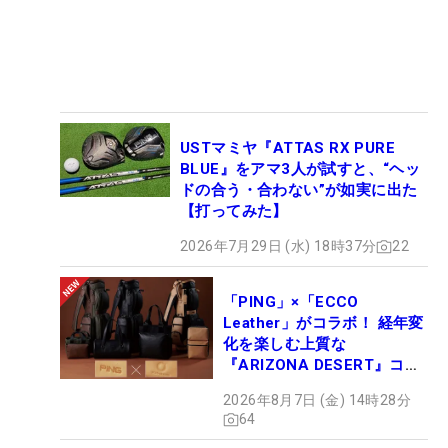
USTマミヤ『ATTAS RX PURE
BLUE』をアマ3人が試すと、“ヘッ
ドの合う・合わない”が如実に出た
【打ってみた】
2026年7月29日 (水) 18時37分
22
「PING」×「ECCO
Leather」がコラボ！ 経年変
化を楽しむ上質な
『ARIZONA DESERT』コレ
クション、9月15日限定デビ
2026年8月7日 (金) 14時28分
ュー
64