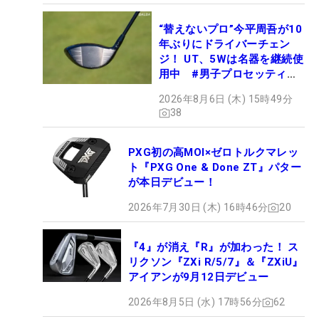
“替えないプロ”今平周吾が10
年ぶりにドライバーチェン
ジ！ UT、5Wは名器を継続使
用中 #男子プロセッティン
グ
2026年8月6日 (木) 15時49分
38
PXG初の高MOI×ゼロトルクマレッ
ト『PXG One & Done ZT』パター
が本日デビュー！
2026年7月30日 (木) 16時46分
20
『4』が消え『R』が加わった！ ス
リクソン『ZXi R/5/7』＆『ZXiU』
アイアンが9月12日デビュー
2026年8月5日 (水) 17時56分
62