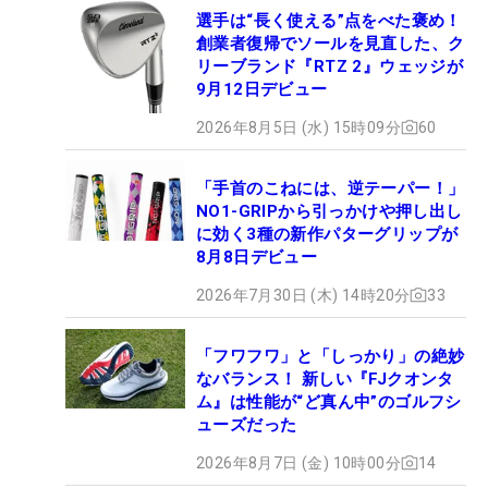
選手は“長く使える”点をべた褒め！
創業者復帰でソールを見直した、ク
リーブランド『RTZ 2』ウェッジが
9月12日デビュー
2026年8月5日 (水) 15時09分
60
「手首のこねには、逆テーパー！」
NO1-GRIPから引っかけや押し出し
に効く3種の新作パターグリップが
8月8日デビュー
2026年7月30日 (木) 14時20分
33
「フワフワ」と「しっかり」の絶妙
なバランス！ 新しい『FJクオンタ
ム』は性能が“ど真ん中”のゴルフシ
ューズだった
2026年8月7日 (金) 10時00分
14