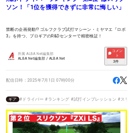
ソン！「1位を獲得できずに非常に悔しい」
禁断の企画発動!? ゴルフクラブ試打マシーン・ミヤマエ『ロボ
3』を持つ、プロギアのR&Dセンターで精密検証！
コメン
所属
ALBA Net編集部
ト
ALBA Net編集部
/
ALBA Net
3
件
配信日時：
2025年7月1日 07時00分
ギア
#
ドライバー
#
ランキング
#
試打インプレッション
#
スリ