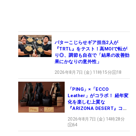
パターこじらせギア担当2人が
『TRTL』をテスト！高MOIで転が
り◎、調節も自在で「結果の改善効
果にかなりの意外性」
2026年8月7日 (金) 11時15分
18
「PING」×「ECCO
Leather」がコラボ！ 経年変
化を楽しむ上質な
『ARIZONA DESERT』コレ
クション、9月15日限定デビ
2026年8月7日 (金) 14時28分
ュー
64