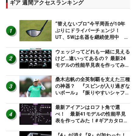
ギア 週間アクセスランキング
“替えないプロ”今平周吾が10年
1
ぶりにドライバーチェンジ！
UT、5Wは名器を継続使用中 #
男子プロセッティング
ウェッジってどれも一緒に見える
2
けど…違いってあるの？ 最新24
モデルの性能早見表を作ってみ
た #ギアカタログ2026
桑木志帆の全英制覇を支えた三種
3
の神器？ 『スピンが入り過ぎな
いボール』『振りやすいシャフ
ト』『真っすぐ飛ぶドライバ
ー』 #女子プロセッティング
最新アイアンはロフト角で選
4
べ！ 最新41モデルの性能早見
表を作ってみた！#ギアカタログ
2026
『4』が消え『R』が加わった！