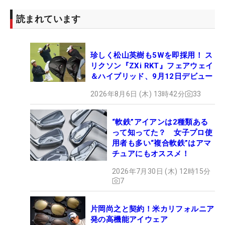
読まれています
珍しく松山英樹も5Wを即採用！ ス
リクソン『ZXi RKT』フェアウェイ
＆ハイブリッド、9月12日デビュー
2026年8月6日 (木) 13時42分
33
“軟鉄”アイアンは2種類ある
って知ってた？ 女子プロ使
用者も多い“複合軟鉄”はアマ
チュアにもオススメ！
2026年7月30日 (木) 12時15分
7
片岡尚之と契約！米カリフォルニア
発の高機能アイウェア