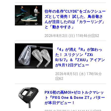
往年の名作“CLYDE”をゴルフシュー
ズとして発売！ 試した、鳥谷敬さ
んが注目したのは「カラーリング」
と「動きやすさ」
2026年8月2日 (日) 11時46分
52
『4』が消え『R』が加わっ
た！ スリクソン『ZXi
R/5/7』＆『ZXiU』アイアン
が9月12日デビュー
2026年8月5日 (水) 17時56分
62
PXG初の高MOI×ゼロトルクマレッ
ト『PXG One & Done ZT』パター
が本日デビュー！