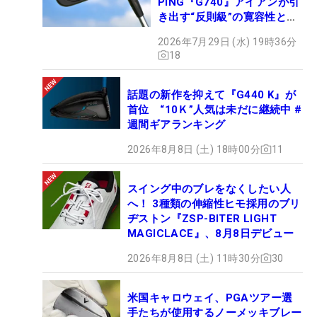
PING『G740』アイアンが引
き出す“反則級”の寛容性と飛
びは本当だった！
2026年7月29日 (水) 19時36分
18
話題の新作を抑えて『G440 K』が
首位 “10Ｋ”人気は未だに継続中 #
週間ギアランキング
2026年8月8日 (土) 18時00分
11
スイング中のブレをなくしたい人
へ！ 3種類の伸縮性ヒモ採用のブリ
ヂストン『ZSP-BITER LIGHT
MAGICLACE』、8月8日デビュー
2026年8月8日 (土) 11時30分
30
米国キャロウェイ、PGAツアー選
手たちが使用するノーメッキブレー