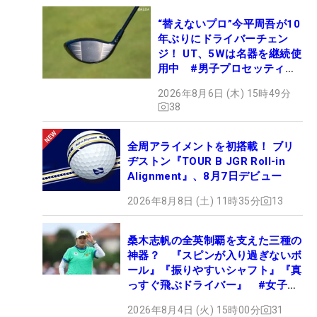
“替えないプロ”今平周吾が10
年ぶりにドライバーチェン
ジ！ UT、5Wは名器を継続使
用中 #男子プロセッティン
グ
2026年8月6日 (木) 15時49分
38
全周アライメントを初搭載！ ブリ
ヂストン『TOUR B JGR Roll-in
Alignment』、8月7日デビュー
2026年8月8日 (土) 11時35分
13
桑木志帆の全英制覇を支えた三種の
神器？ 『スピンが入り過ぎないボ
ール』『振りやすいシャフト』『真
っすぐ飛ぶドライバー』 #女子プ
ロセッティング
2026年8月4日 (火) 15時00分
31