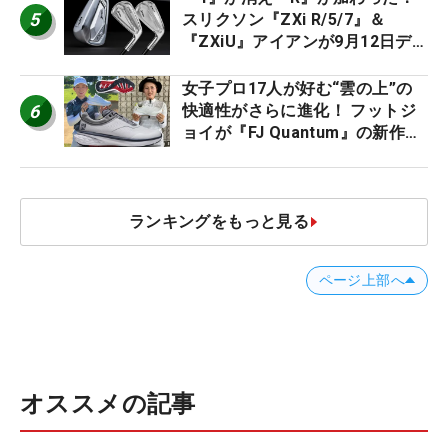
5
スリクソン『ZXi R/5/7』＆
『ZXiU』アイアンが9月12日デ
ビュー
女子プロ17人が好む“雲の上”の
6
快適性がさらに進化！ フットジ
ョイが『FJ Quantum』の新作を
発表、8月7日デビュー
ランキングをもっと見る
ページ上部へ
オススメの記事