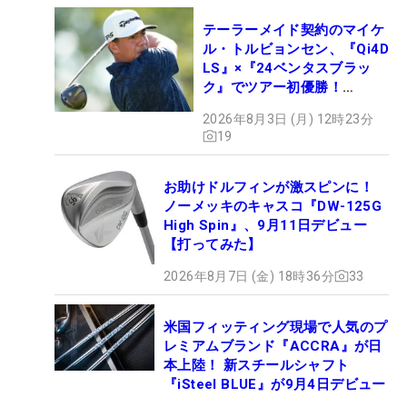
テーラーメイド契約のマイケ
ル・トルビョンセン、『Qi4D
LS』×『24ベンタスブラッ
ク』でツアー初優勝！
【WITB】
2026年8月3日 (月) 12時23分
19
お助けドルフィンが激スピンに！
ノーメッキのキャスコ『DW-125G
High Spin』、9月11日デビュー
【打ってみた】
2026年8月7日 (金) 18時36分
33
米国フィッティング現場で人気のプ
レミアムブランド『ACCRA』が日
本上陸！ 新スチールシャフト
『iSteel BLUE』が9月4日デビュー