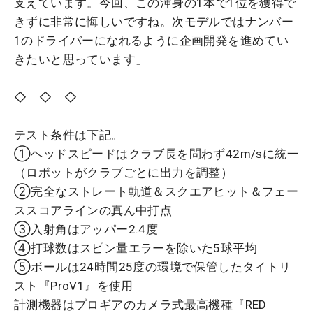
支えています。今回、この渾身の1本で1位を獲得で
きずに非常に悔しいですね。次モデルではナンバー
1のドライバーになれるように企画開発を進めてい
きたいと思っています」
◇ ◇ ◇
テスト条件は下記。
①ヘッドスピードはクラブ長を問わず42m/sに統一
（ロボットがクラブごとに出力を調整）
②完全なストレート軌道＆スクエアヒット＆フェー
ススコアラインの真ん中打点
③入射角はアッパー2.4度
④打球数はスピン量エラーを除いた5球平均
⑤ボールは24時間25度の環境で保管したタイトリ
スト『ProV1』を使用
計測機器はプロギアのカメラ式最高機種『RED