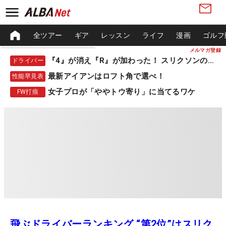
全ツアー
ギア
レッスン
ライフ
漫画
ゴルフ
メルマガ登録
『4』が消え『R』が加わった！ スリクソンの新作
ドライバー
最新アイアンはロフト角で選べ！
性能早見表
女子プロが「ややトウ寄り」に当てるワケ
FW打痕
飛ぶドライバーランキング “第2位”はスリク