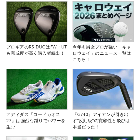
プロギアのRS DUOはFW・UT
今年も男女プロが強い「キャ
も完成度が高く購入者続出！
ロウェイ」のニュース一覧は
こちら！
アディダス『コードカオス
『G740』アイアンが引き出
27』は強烈な蹴りでパワーを
す“反則級”の寛容性と飛びは
生む
本当だった！