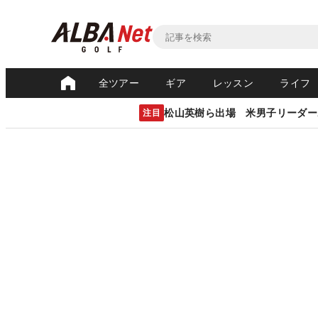
全ツアー
ギア
レッスン
ライフ
松山英樹ら出場 米男子リーダー
注目