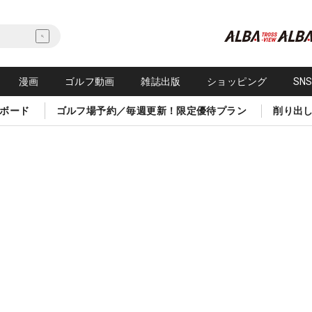
漫画
ゴルフ動画
雑誌出版
ショッピング
SN
ボード
ゴルフ場予約／毎週更新！限定優待プラン
削り出