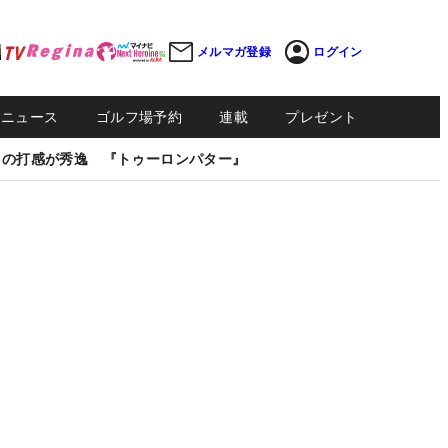
メルマガ登録
ログイン
Sニュース
ゴルフ場予約
連載
プレゼント
しの打感が秀逸 『トゥーロンパター』