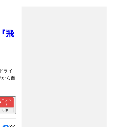
『飛
ドライ
中から自
コメン
ト
0
件