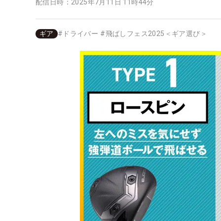
配信日時：
2025年7月11日 11時44分
ギア
#
ドライバー
#
飛ばしフェス2025＜ギア選び＞