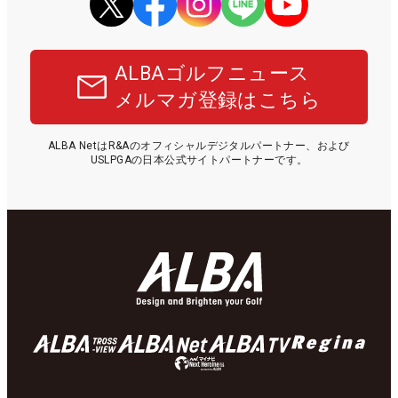
ALBAゴルフニュース
メルマガ登録はこちら
ALBA NetはR&Aのオフィシャルデジタルパートナー、および
USLPGAの日本公式サイトパートナーです。