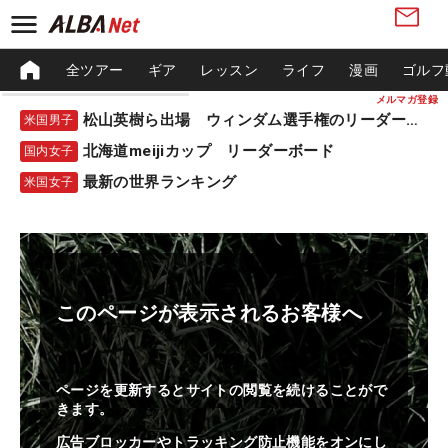
全ツアー
ギア
レッスン
ライフ
漫画
ゴルフ
メルマガ登録
松山英樹ら出場 ウィンダム選手権のリーダーボード
米国男子
北海道meijiカップ リーダーボード
国内女子
最新の世界ランキング
米国女子
このページが表示されるお客様へ
ページを更新するとサイトの閲覧を続けることがで
きます。
広告ブロッカーやトラッキング防止機能をオンにし