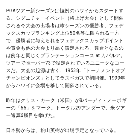
PGAツアー新シーズンは恒例のハワイからスタートす
る。シグニチャーイベント（格上げ大会）として開催
される今大会の出場者は昨シーズンの優勝者、フェデ
ックスカップランキング上位50名等に限られる一方
で、優勝者に与えられるフェデックスカップポイント
や賞金も他の大会より高く設定される。舞台となるの
は例年と同じくプランテーションコース at カパルア。
ツアーで唯一パー73で設定されているユニークなコー
スだ。大会の起源は古く、1953年「トーナメントオブ
チャンピオンズ」としてラスベガスで初開催。1999年
からハワイに会場を移して開催されている。
昨年はクリス・カーク（米国）が8バーディ・ノーボギ
ーの「65」をマーク。トータル29アンダーで、米ツア
ー通算6勝目を挙げた。
日本勢からは、松山英樹が出場予定となっている。