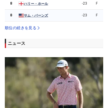
8
-23
F
ハリー・ホール
8
-23
F
サム・バーンズ
順位の続きを見る
ニュース