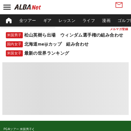
全ツアー
ギア
レッスン
ライフ
漫画
ゴルフ
メルマガ登録
松山英樹ら出場 ウィンダム選手権の組み合わせ
米国男子
北海道meijiカップ 組み合わせ
国内女子
最新の世界ランキング
米国女子
PGAツアー
米国男子