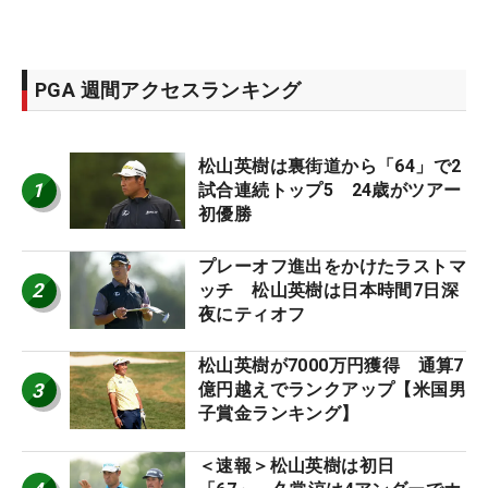
PGA 週間アクセスランキング
松山英樹は裏街道から「64」で2
1
試合連続トップ5 24歳がツアー
初優勝
プレーオフ進出をかけたラストマ
2
ッチ 松山英樹は日本時間7日深
夜にティオフ
松山英樹が7000万円獲得 通算7
3
億円越えでランクアップ【米国男
子賞金ランキング】
＜速報＞松山英樹は初日