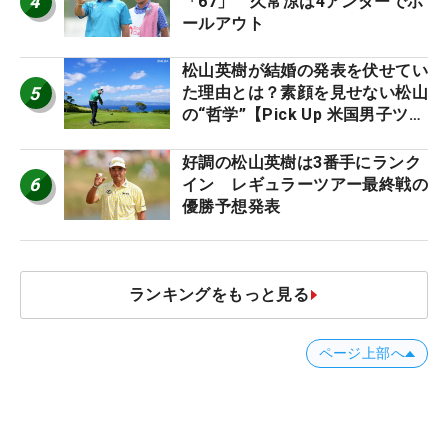
4
「67」 久常涼は4アンダーでホ
ールアウト
松山英樹が結婚の発表を伏せてい
5
た理由とは？素顔を見せない松山
の“哲学”【Pick Up 米国男子ツア
ー十大ニュース】
好調の松山英樹は3番手にランク
6
イン レギュラーツアー最終戦の
優勝予想発表
ランキングをもっと見る
ページ上部へ