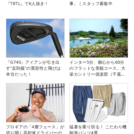
『TRTL』で6人抜き！
事。｜スタッフ募集中
『G740』アイアンが引き出
インター5分、都心から60分
す“反則級”の寛容性と飛びは
のフラットな美観コース。大
本当だった！
栄カントリー俱楽部（千葉
県）
プロギアの「4層フェース」が
猛暑を乗り切る！ こだわり機
切り開く高初速ドライバーの
能派パンツ4選