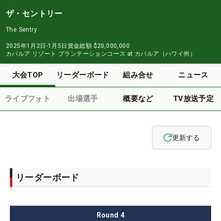
ザ・セントリー
The Sentry
2025年1月2日-1月5日
賞金総額
$20,000,000
カパルア リゾート プランテーションコース at カパルア（ハワイ州）
大会TOP
リーダーボード
組み合せ
ニュース
ライブフォト
出場選手
概要など
TV放送予定
更新する
リーダーボード
Round
4