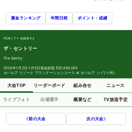
賞金ランキング
年間日程
ポイント・成績
PGAツアー
米国男子
ザ・セントリー
The Sentry
2025年1月2日-1月5日
賞金総額
$20,000,000
カパルア リゾート プランテーションコース at カパルア（ハワイ州）
大会TOP
リーダーボード
組み合せ
ニュース
ライブフォト
出場選手
概要など
TV放送予定
前の大会
次の大会