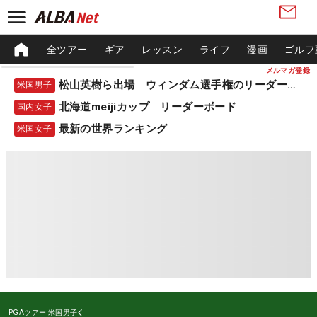
全ツアー
ギア
レッスン
ライフ
漫画
ゴルフ
メルマガ登録
松山英樹ら出場 ウィンダム選手権のリーダーボード
米国男子
北海道meijiカップ リーダーボード
国内女子
最新の世界ランキング
米国女子
PGAツアー
米国男子