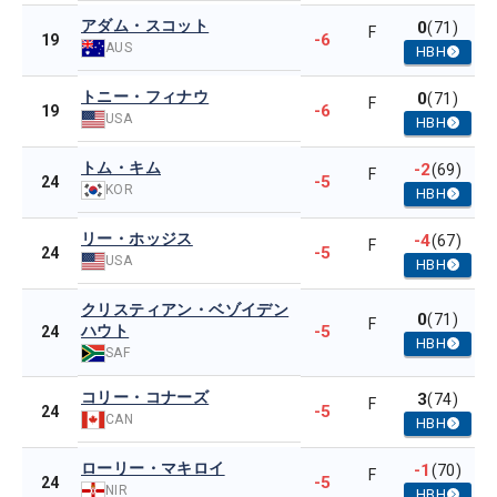
アダム・スコット
0
(71)
F
-6
19
AUS
HBH
トニー・フィナウ
0
(71)
F
-6
19
USA
HBH
トム・キム
-2
(69)
F
-5
24
KOR
HBH
リー・ホッジス
-4
(67)
F
-5
24
USA
HBH
クリスティアン・ベゾイデン
0
(71)
F
ハウト
-5
24
HBH
SAF
コリー・コナーズ
3
(74)
F
-5
24
CAN
HBH
ローリー・マキロイ
-1
(70)
F
-5
24
NIR
HBH