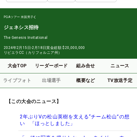
PGAツアー
米国男子
ジェネシス招待
The Genesis Invitational
2024年2月15日-2月18日
賞金総額
$20,000,000
リビエラCC（カリフォルニア州）
大会TOP
リーダーボード
組み合せ
ニュース
ライブフォト
出場選手
概要など
TV放送予定
【この大会のニュース】
2年ぶりVの松山英樹を支える“チーム松山”の想
い 「ほっとしました」