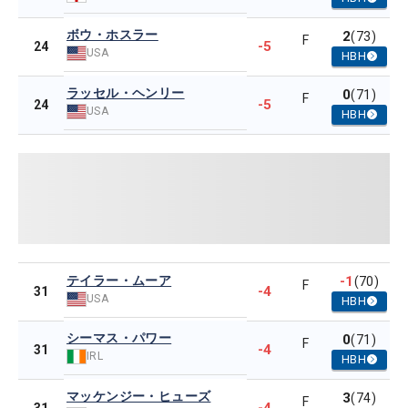
ボウ・ホスラー
2
(73)
F
-5
24
USA
HBH
ラッセル・ヘンリー
0
(71)
F
-5
24
USA
HBH
テイラー・ムーア
-1
(70)
F
-4
31
USA
HBH
シーマス・パワー
0
(71)
F
-4
31
IRL
HBH
マッケンジー・ヒューズ
3
(74)
F