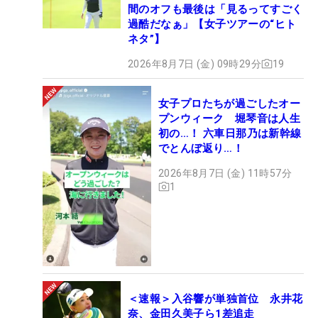
間のオフも最後は「見るってすごく
過酷だなぁ」【女子ツアーの“ヒト
ネタ”】
2026年8月7日 (金) 09時29分
19
女子プロたちが過ごしたオー
プンウィーク 堀琴音は人生
初の…！ 六車日那乃は新幹線
でとんぼ返り…！
2026年8月7日 (金) 11時57分
1
＜速報＞入谷響が単独首位 永井花
奈、金田久美子ら1差追走