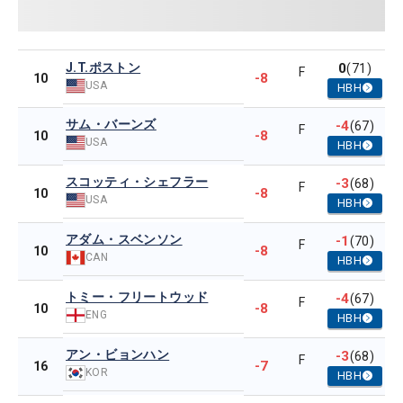
J.T.ポストン
0
(71)
F
-8
10
USA
HBH
サム・バーンズ
-4
(67)
F
-8
10
USA
HBH
スコッティ・シェフラー
-3
(68)
F
-8
10
USA
HBH
アダム・スベンソン
-1
(70)
F
-8
10
CAN
HBH
トミー・フリートウッド
-4
(67)
F
-8
10
ENG
HBH
アン・ビョンハン
-3
(68)
F
-7
16
KOR
HBH