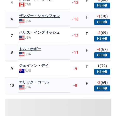
F
-13
4
CAN
HBH
ザンダー・シャウフェレ
-1
(70)
F
-13
4
USA
HBH
ハリス・イングリッシュ
-2
(69)
F
-12
7
USA
HBH
トム・ホギー
-4
(67)
F
-11
8
USA
HBH
ジェイソン・デイ
1
(72)
F
-9
9
AUS
HBH
エリック・コール
-2
(69)
F
-8
10
USA
HBH