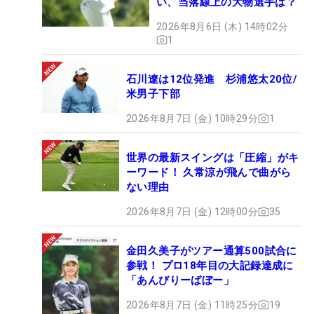
い、当落線上の大物選手は？
2026年8月6日 (木) 14時02分
1
石川遼は12位発進 杉浦悠太20位/
米男子下部
2026年8月7日 (金) 10時29分
1
世界の最新スイングは「圧縮」がキ
ーワード！ 久常涼が飛んで曲がら
ない理由
2026年8月7日 (金) 12時00分
35
金田久美子がツアー通算500試合に
参戦！ プロ18年目の大記録達成に
「あんびりーばぼー」
2026年8月7日 (金) 11時25分
19