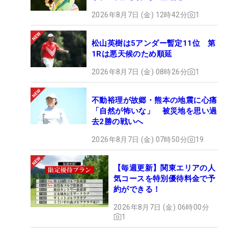
2026年8月7日 (金) 12時42分
1
松山英樹は5アンダー暫定11位 第
1Rは悪天候のため順延
2026年8月7日 (金) 08時26分
1
不動裕理が故郷・熊本の地震に心痛
「自然が怖いな」 被災地を思い過
去2勝の戦いへ
2026年8月7日 (金) 07時50分
19
【毎週更新】関東エリアの人
気コースを特別優待料金で予
約ができる！
2026年8月7日 (金) 06時00分
1