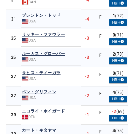
-4
31
CAN
HBH
ブレンドン・トッド
1
(72)
F
-4
31
USA
HBH
リッキー・ファウラー
0
(71)
F
-3
35
USA
HBH
ルーカス・グローバー
2
(73)
F
-3
35
USA
HBH
サヒス・ティーガラ
0
(71)
F
-2
37
USA
HBH
ベン・グリフィン
4
(75)
F
-2
37
USA
HBH
ニコライ・ホイガード
-2
(69)
F
-1
39
DEN
HBH
カート・キタヤマ
4
(75)
F