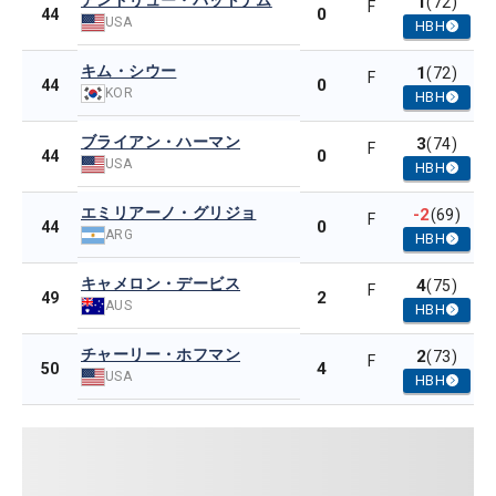
アンドリュー・パットナム
1
(72)
F
0
44
USA
HBH
キム・シウー
1
(72)
F
0
44
KOR
HBH
ブライアン・ハーマン
3
(74)
F
0
44
USA
HBH
エミリアーノ・グリジョ
-2
(69)
F
0
44
ARG
HBH
キャメロン・デービス
4
(75)
F
2
49
AUS
HBH
チャーリー・ホフマン
2
(73)
F
4
50
USA
HBH