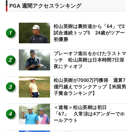
PGA 週間アクセスランキング
松山英樹は裏街道から「64」で2
1
試合連続トップ5 24歳がツアー
初優勝
プレーオフ進出をかけたラストマ
2
ッチ 松山英樹は日本時間7日深
夜にティオフ
松山英樹が7000万円獲得 通算7
3
億円越えでランクアップ【米国男
子賞金ランキング】
＜速報＞松山英樹は初日
4
「67」 久常涼は4アンダーでホ
ールアウト