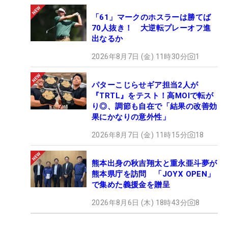
「61」マークのホスラーは勝てば
70人抜き！ 大逆転プレーオフ進
出なるか
2026年8月7日 (金) 11時30分
1
パターこじらせギア担当2人が
『TRTL』をテスト！高MOIで転が
り◎、調節も自在で「結果の改善効
果にかなりの意外性」
2026年8月7日 (金) 11時15分
18
熊本出身の秋吉翔太と重永亜斗夢が
熊本県庁を訪問 「JOYX OPEN」
で集めた義援金を贈呈
2026年8月6日 (木) 18時43分
8