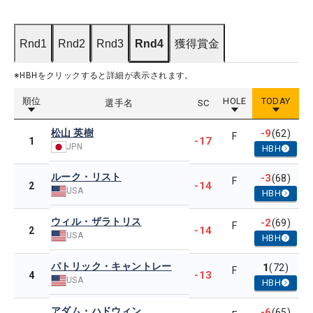
Rnd1
Rnd2
Rnd3
Rnd4
獲得賞金
※HBHをクリックすると詳細が表示されます。
順位
HOLE
TODAY
選手名
SC
松山 英樹
-9
(62)
F
-17
1
JPN
HBH
ルーク・リスト
-3
(68)
F
-14
2
USA
HBH
ウィル・ザラトリス
-2
(69)
F
-14
2
USA
HBH
パトリック・キャントレー
1
(72)
F
-13
4
USA
HBH
アダム・ハドウィン
-6
(65)