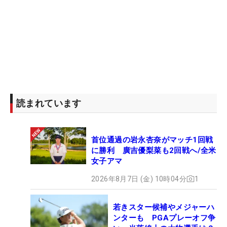
読まれています
首位通過の岩永杏奈がマッチ1回戦
に勝利 廣吉優梨菜も2回戦へ/全米
女子アマ
2026年8月7日 (金) 10時04分
1
若きスター候補やメジャーハ
ンターも PGAプレーオフ争