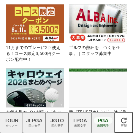
11月までのプレーに2回使え
ゴルフの熱狂を、つくる仕
る！コース限定3,500円クー
事。｜スタッフ募集中
ポン配布中！
今年も男女プロが強い「キャ
新『TENSEIオレンジ』はドラ
ロウェイ」のニュース一覧は
イバーシャフトの“最適解”
TOUR
JLPGA
JGTO
LPGA
PGA
閉じる
こちら！
全ツアー
国内女子
国内男子
米国女子
米国男子
更新