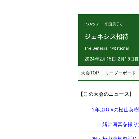
PGAツアー
米国男子
ジェネシス招待
The Genesis Invitational
2024年2月15日-2月18日
賞
大会TOP
リーダーボード
【この大会のニュース】
2年ぶりVの松山英
「一緒に写真を撮り
祝・松山英樹復活V 