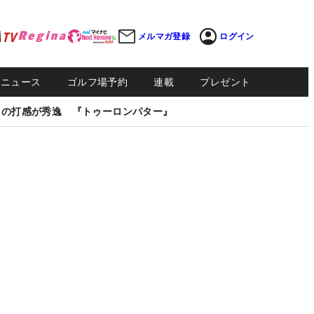
メルマガ登録
ログイン
Sニュース
ゴルフ場予約
連載
プレゼント
しの打感が秀逸 『トゥーロンパター』