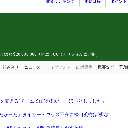
賞金ランキング
年間日程
ポイント
金総額
$20,000,000
リビエラCC（カリフォルニア州）
組み合せ
ニュース
ライブフォト
出場選手
概要など
TV
樹を支える“チーム松山”の想い 「ほっとしました」
たかった」タイガー・ウッズ不在に松山英樹は“残念”
『BSJapanext』が緊急特番を今夜放送