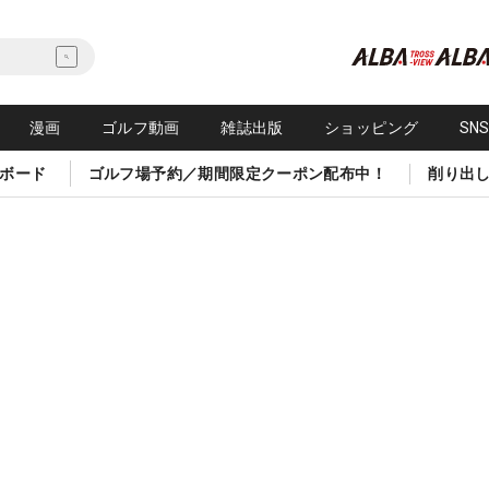
漫画
ゴルフ動画
雑誌出版
ショッピング
SN
ボード
ゴルフ場予約／期間限定クーポン配布中！
削り出