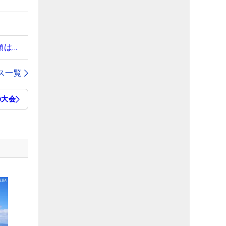
額は…
ス一覧
の大会