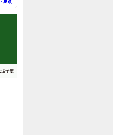
・成績
放送予定