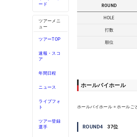
ード
ROUND
HOLE
ツアーメニ
ュー
打数
ツアーTOP
順位
速報・スコ
ア
年間日程
ホールバイホール
ニュース
ライブフォ
ホールバイホール = ホールご
ト
ツアー登録
ROUND
4
37
位
選手