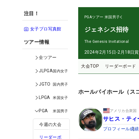
注目！
PGAツアー
米国男子
ジェネシス招待
女子プロ写真館
ツアー情報
The Genesis Invitational
2024年2月15日-2月18日
賞
全ツアー
大会TOP
リーダーボード
JLPGA
国内女子
JGTO
国内男子
ホールバイホール（ス
LPGA
米国女子
PGA
アメリカ合衆国
米国男子
サヒス・ティ
今週の大会
プロフィール
成績
リーダーボ