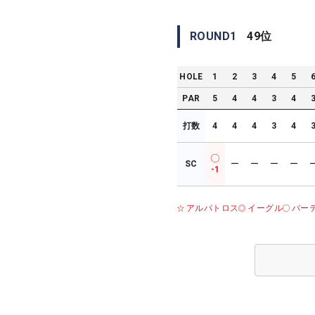
ROUND
1
49
位
HOLE
1
2
3
4
5
PAR
5
4
4
3
4
打数
4
4
4
3
4
SC
ー
ー
ー
ー
-1
アルバトロス
イーグル
バー