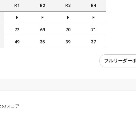
R
1
R
2
R
3
R
4
F
F
F
F
72
69
70
71
49
35
39
37
フルリーダー
とのスコア