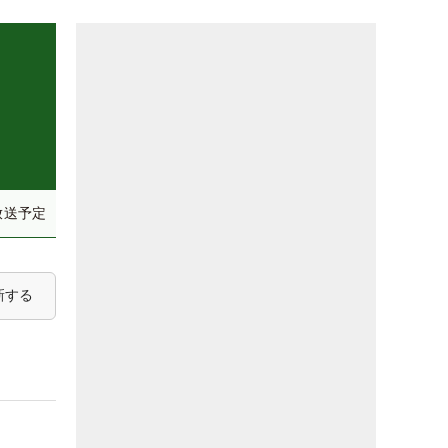
放送予定
新する