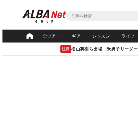
全ツアー
ギア
レッスン
ライフ
松山英樹ら出場 米男子リーダー
注目