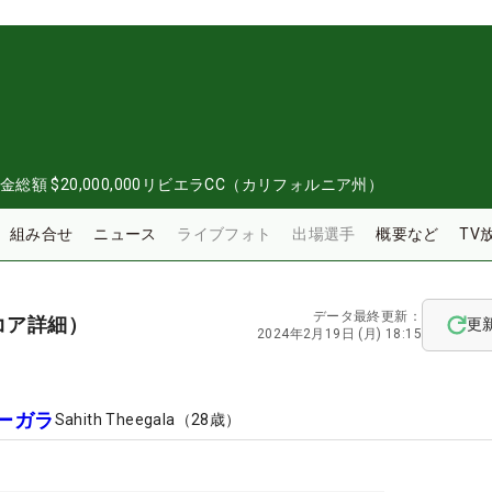
金総額
$20,000,000
リビエラCC（カリフォルニア州）
組み合せ
ニュース
ライブフォト
出場選手
概要など
TV
データ最終更新：
コア詳細）
更
2024年2月19日 (月) 18:15
ーガラ
Sahith Theegala
（
28
歳）