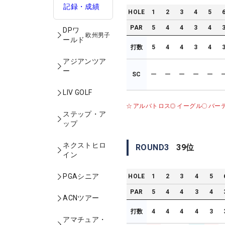
記録・成績
HOLE
1
2
3
4
5
PAR
5
4
4
3
4
DPワ
欧州男子
ールド
打数
5
4
4
3
4
アジアンツア
ー
SC
ー
ー
ー
ー
ー
LIV GOLF
アルバトロス
イーグル
バー
ステップ・ア
ップ
ネクストヒロ
ROUND
3
39
位
イン
PGAシニア
HOLE
1
2
3
4
5
PAR
5
4
4
3
4
ACNツアー
打数
4
4
4
4
3
アマチュア・