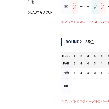
他
SC
ー
ー
+1
-1
-1
LADY GO CUP
アルバトロス
イーグル
バー
ROUND
2
35
位
HOLE
1
2
3
4
5
PAR
5
4
4
3
4
打数
5
4
4
3
4
SC
ー
ー
ー
ー
ー
アルバトロス
イーグル
バー