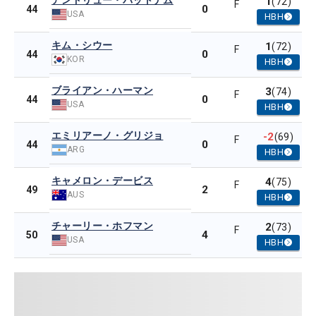
アンドリュー・パットナム
1
(72)
F
0
44
USA
HBH
キム・シウー
1
(72)
F
0
44
KOR
HBH
ブライアン・ハーマン
3
(74)
F
0
44
USA
HBH
エミリアーノ・グリジョ
-2
(69)
F
0
44
ARG
HBH
キャメロン・デービス
4
(75)
F
2
49
AUS
HBH
チャーリー・ホフマン
2
(73)
F
4
50
USA
HBH