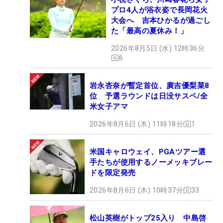
プロ4人が浴衣姿で長岡花火
大会へ 吉本ひかるが過ごし
た「最高の夏休み！」
2026年8月5日 (水) 12時36分
6
岩永杏奈が暫定首位、廣吉優梨菜8
位 予選ラウンドは日没サスペ/全
米女子アマ
2026年8月6日 (木) 11時18分
1
米国キャロウェイ、PGAツアー選
手たちが使用するノーメッキブレー
ドを限定発売
2026年8月6日 (木) 10時37分
33
松山英樹がトップ25入り 中島啓