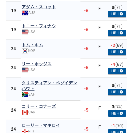
アダム・スコット
0
(71)
F
-6
19
AUS
HBH
トニー・フィナウ
0
(71)
F
-6
19
USA
HBH
トム・キム
-2
(69)
F
-5
24
KOR
HBH
リー・ホッジス
-4
(67)
F
-5
24
USA
HBH
クリスティアン・ベゾイデン
0
(71)
F
ハウト
-5
24
HBH
SAF
コリー・コナーズ
3
(74)
F
-5
24
CAN
HBH
ローリー・マキロイ
-1
(70)
F
-5
24
NIR
HBH