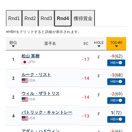
Rnd1
Rnd2
Rnd3
Rnd4
獲得賞金
※HBHをクリックすると詳細が表示されます。
順位
HOLE
TODAY
選手名
SC
松山 英樹
-9
(62)
F
-17
1
JPN
HBH
ルーク・リスト
-3
(68)
F
-14
2
USA
HBH
ウィル・ザラトリス
-2
(69)
F
-14
2
USA
HBH
パトリック・キャントレー
1
(72)
F
-13
4
USA
HBH
アダム・ハドウィン
-6
(65)