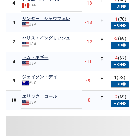
F
-13
4
CAN
HBH
ザンダー・シャウフェレ
-1
(70)
F
-13
4
USA
HBH
ハリス・イングリッシュ
-2
(69)
F
-12
7
USA
HBH
トム・ホギー
-4
(67)
F
-11
8
USA
HBH
ジェイソン・デイ
1
(72)
F
-9
9
AUS
HBH
エリック・コール
-2
(69)
F
-8
10
USA
HBH