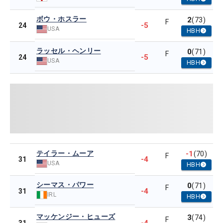
ボウ・ホスラー
2
(73)
F
-5
24
USA
HBH
ラッセル・ヘンリー
0
(71)
F
-5
24
USA
HBH
テイラー・ムーア
-1
(70)
F
-4
31
USA
HBH
シーマス・パワー
0
(71)
F
-4
31
IRL
HBH
マッケンジー・ヒューズ
3
(74)
F