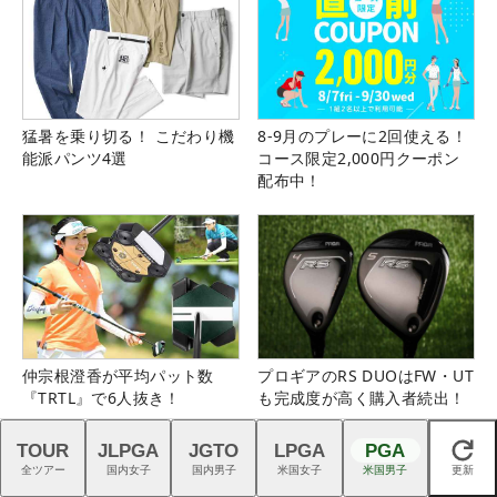
猛暑を乗り切る！ こだわり機
8-9月のプレーに2回使える！
能派パンツ4選
コース限定2,000円クーポン
配布中！
仲宗根澄香が平均パット数
プロギアのRS DUOはFW・UT
『TRTL』で6人抜き！
も完成度が高く購入者続出！
TOUR
JLPGA
JGTO
LPGA
PGA
閉じる
全ツアー
国内女子
国内男子
米国女子
米国男子
更新