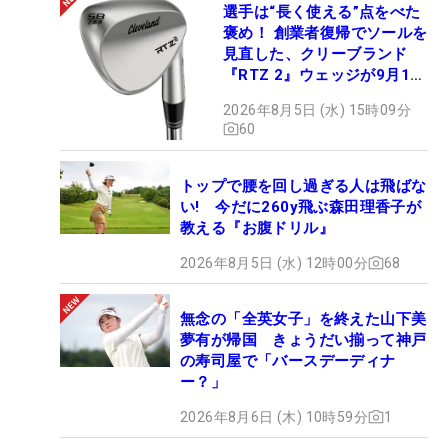
選手は“長く使える”点をべた
褒め！ 創業者復帰でソールを
見直した、クリーブランド
『RTZ 2』ウェッジが9月12
日デビュー
2026年8月5日 (水) 15時09分
60
トップで腰を回し過ぎる人は飛ばな
い! 今だに260y飛ぶ森田理香子が
教える『お腹ドリル』
2026年8月5日 (水) 12時00分
68
無念の「全英女子」を終えた山下美
夢有が帰国 きょうだい揃って神戸
の寿司屋で「バースデーディナ
ー？」
2026年8月6日 (木) 10時59分
1