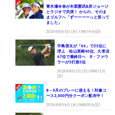
青木瀬令奈が木梨憲武&所ジョージ
とラジオで共演！ からの、そのま
まゴルフへ「ずーーーーっと笑って
ました」
2026年8月5日 (水) 13時14分
5
中島啓太が「66」で23位に
浮上 松山英樹40位、久常涼
67位で最終日ヘ R・ファウ
ラーが3打差3位
2026年8月2日 (日) 09時12分
1
8－9月のプレーに使える！対象コ
ース2,000円分クーポン配布中！
2026年8月6日 (木) 06時00分
1