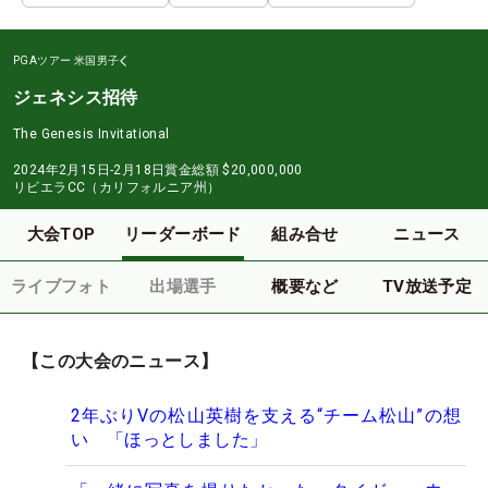
PGAツアー
米国男子
ジェネシス招待
The Genesis Invitational
2024年2月15日-2月18日
賞金総額
$20,000,000
リビエラCC（カリフォルニア州）
大会TOP
リーダーボード
組み合せ
ニュース
ライブフォト
出場選手
概要など
TV放送予定
【この大会のニュース】
2年ぶりVの松山英樹を支える“チーム松山”の想
い 「ほっとしました」