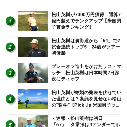
松山英樹が7000万円獲得 通算7
1
億円越えでランクアップ【米国男
子賞金ランキング】
松山英樹は裏街道から「64」で2
2
試合連続トップ5 24歳がツアー
初優勝
プレーオフ進出をかけたラストマ
3
ッチ 松山英樹は日本時間7日深
夜にティオフ
松山英樹が結婚の発表を伏せてい
4
た理由とは？素顔を見せない松山
の“哲学”【Pick Up 米国男子ツア
ー十大ニュース】
＜速報＞松山英樹は初日
5
「67」 久常涼は4アンダーでホ