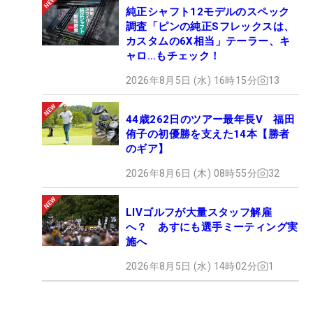
純正シャフト12モデルのスペック
調査「ピンの純正Sフレックスは、
カスタムの6X相当」テーラー、キ
ャロ…もチェック！
2026年8月5日 (水) 16時15分
13
44歳262日のツアー最年長V 福田
侑子の初優勝を支えた14本【勝者
のギア】
2026年8月6日 (木) 08時55分
32
LIVゴルフが大量スタッフ解雇
へ？ あすにも選手ミーティング実
施へ
2026年8月5日 (水) 14時02分
1