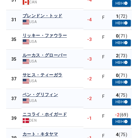
-4
31
CAN
HBH
ブレンドン・トッド
1
(72)
F
-4
31
USA
HBH
リッキー・ファウラー
0
(71)
F
-3
35
USA
HBH
ルーカス・グローバー
2
(73)
F
-3
35
USA
HBH
サヒス・ティーガラ
0
(71)
F
-2
37
USA
HBH
ベン・グリフィン
4
(75)
F
-2
37
USA
HBH
ニコライ・ホイガード
-2
(69)
F
-1
39
DEN
HBH
カート・キタヤマ
4
(75)
F