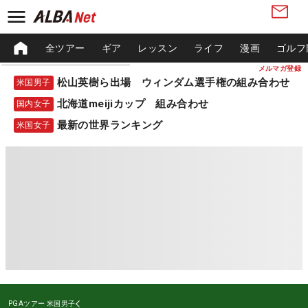
全ツアー
ギア
レッスン
ライフ
漫画
ゴルフ
メルマガ登録
松山英樹ら出場 ウィンダム選手権の組み合わせ
米国男子
北海道meijiカップ 組み合わせ
国内女子
最新の世界ランキング
米国女子
PGAツアー
米国男子