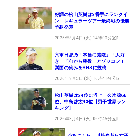
好調の松山英樹は3番手にランクイ
ン レギュラーツアー最終戦の優勝
予想発表
2026年8月4日 (火) 14時00分
1
六車日那乃「本当に素敵」「大好
き」「心から尊敬」とゾッコン！
満面の笑みをSNSに投稿
2026年8月5日 (水) 16時41分
5
松山英樹は24位に浮上 久常涼66
位、中島啓太93位【男子世界ラン
キング】
2026年8月4日 (火) 06時45分
1
小祝さくら、川﨑春花ら女子