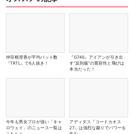
仲宗根澄香が平均パット数
『G740』アイアンが引き出
『TRTL』で6人抜き！
す“反則級”の寛容性と飛びは
本当だった！
今年も男女プロが強い「キャ
アディダス『コードカオス
ロウェイ」のニュース一覧は
27』は強烈な蹴りでパワーを
こちら！
生む