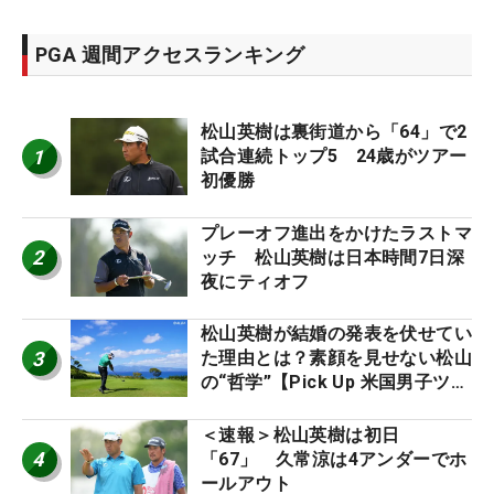
PGA 週間アクセスランキング
松山英樹は裏街道から「64」で2
1
試合連続トップ5 24歳がツアー
初優勝
プレーオフ進出をかけたラストマ
2
ッチ 松山英樹は日本時間7日深
夜にティオフ
松山英樹が結婚の発表を伏せてい
3
た理由とは？素顔を見せない松山
の“哲学”【Pick Up 米国男子ツア
ー十大ニュース】
＜速報＞松山英樹は初日
4
「67」 久常涼は4アンダーでホ
ールアウト