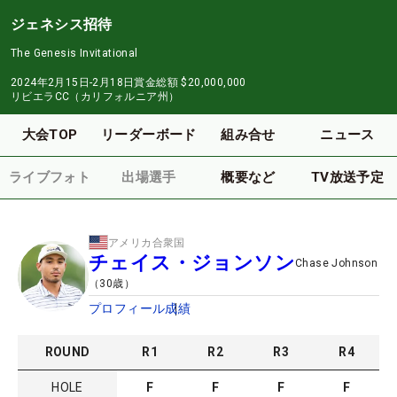
ジェネシス招待
The Genesis Invitational
2024年2月15日-2月18日
賞金総額
$20,000,000
リビエラCC（カリフォルニア州）
大会TOP
リーダーボード
組み合せ
ニュース
ライブフォト
出場選手
概要など
TV放送予定
アメリカ合衆国
チェイス・ジョンソン
Chase Johnson
（
30
歳）
プロフィール
成績
ROUND
R
1
R
2
R
3
R
4
HOLE
F
F
F
F