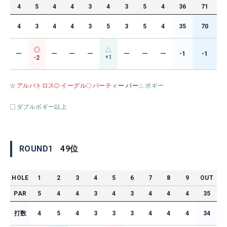
4
5
4
4
3
4
3
5
4
36
71
4
3
4
4
3
5
3
5
4
35
70
ー
ー
ー
ー
ー
ー
ー
-1
-1
+1
-2
アルバトロス
イーグル
バーティ
ー パー
ボギー
ダブルボギー以上
ROUND
1
49
位
HOLE
1
2
3
4
5
6
7
8
9
OUT
PAR
5
4
4
3
4
3
4
4
4
35
打数
4
5
4
3
3
3
4
4
4
34