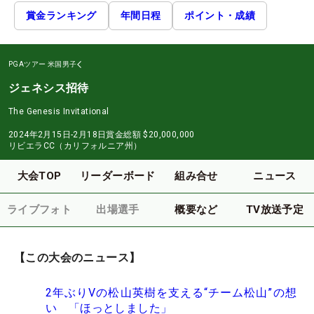
賞金ランキング
年間日程
ポイント・成績
PGAツアー
米国男子
ジェネシス招待
The Genesis Invitational
2024年2月15日-2月18日
賞金総額
$20,000,000
リビエラCC（カリフォルニア州）
大会TOP
リーダーボード
組み合せ
ニュース
ライブフォト
出場選手
概要など
TV放送予定
【この大会のニュース】
2年ぶりVの松山英樹を支える“チーム松山”の想
い 「ほっとしました」