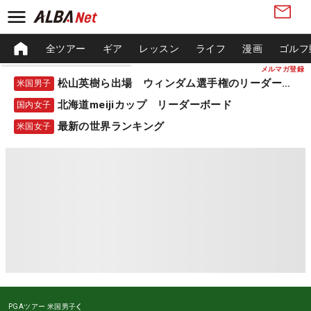
全ツアー
ギア
レッスン
ライフ
漫画
ゴルフ
メルマガ登録
松山英樹ら出場 ウィンダム選手権のリーダーボード
米国男子
北海道meijiカップ リーダーボード
国内女子
最新の世界ランキング
米国女子
PGAツアー
米国男子