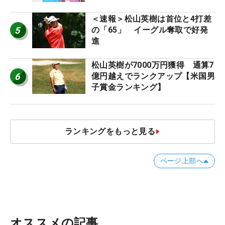
＜速報＞松山英樹は首位と4打差
5
の「65」 イーグル奪取で好発
進
松山英樹が7000万円獲得 通算7
6
億円越えでランクアップ【米国男
子賞金ランキング】
ランキングをもっと見る
ページ上部へ
オススメの記事