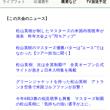
ライブフォト
出場選手
概要など
TV放送予定
【この大会のニュース】
松山英樹が制したマスターズの米国内視聴率が
発表 昨年大会より“70％アップ”
松山英樹のマスターズ優勝パターは“エース”では
なかった【ツアー担当に聞く】
松山英樹、次は全英制覇!? 全英オープン公式
サイトが急きょ日本人特集を掲載
グリーンジャケットを持った松山英樹 アトラ
ンタ空港で米国ゴルフファンが目撃！
今年6戦3勝の稲見萌寧も興奮 マスターズ制覇
の松山英樹に「気持ちの強い選手が上に」