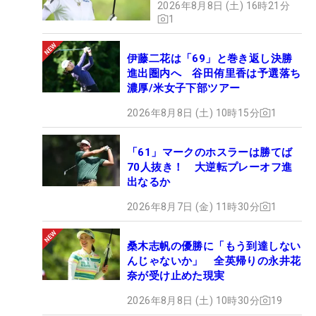
2026年8月8日 (土) 16時21分
1
伊藤二花は「69」と巻き返し決勝
進出圏内へ 谷田侑里香は予選落ち
濃厚/米女子下部ツアー
2026年8月8日 (土) 10時15分
1
「61」マークのホスラーは勝てば
70人抜き！ 大逆転プレーオフ進
出なるか
2026年8月7日 (金) 11時30分
1
桑木志帆の優勝に「もう到達しない
んじゃないか」 全英帰りの永井花
奈が受け止めた現実
2026年8月8日 (土) 10時30分
19