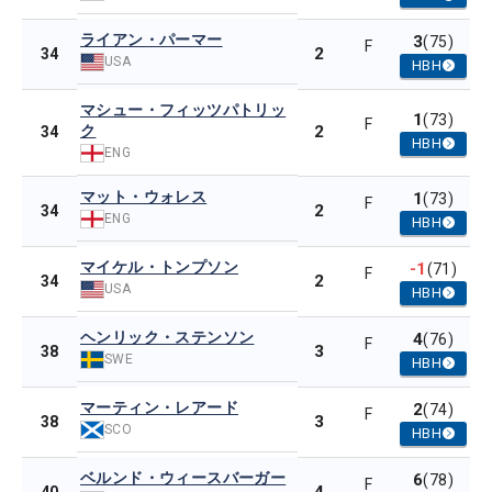
ライアン・パーマー
3
(75)
F
2
34
USA
HBH
マシュー・フィッツパトリッ
1
(73)
F
ク
2
34
HBH
ENG
マット・ウォレス
1
(73)
F
2
34
ENG
HBH
マイケル・トンプソン
-1
(71)
F
2
34
USA
HBH
ヘンリック・ステンソン
4
(76)
F
3
38
SWE
HBH
マーティン・レアード
2
(74)
F
3
38
SCO
HBH
ベルンド・ウィースバーガー
6
(78)
F