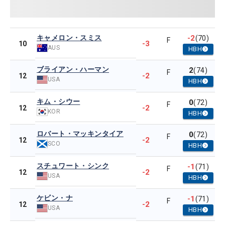
キャメロン・スミス
-2
(70)
F
-3
10
AUS
HBH
ブライアン・ハーマン
2
(74)
F
-2
12
USA
HBH
キム・シウー
0
(72)
F
-2
12
KOR
HBH
ロバート・マッキンタイア
0
(72)
F
-2
12
SCO
HBH
スチュワート・シンク
-1
(71)
F
-2
12
USA
HBH
ケビン・ナ
-1
(71)
F
-2
12
USA
HBH