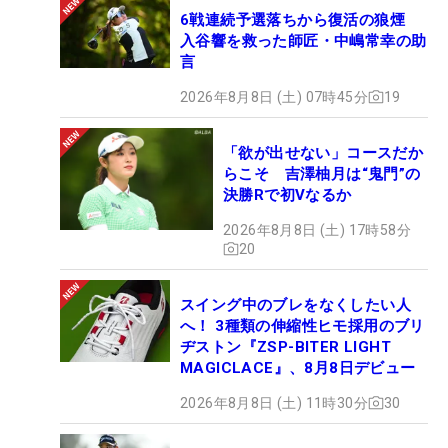
6戦連続予選落ちから復活の狼煙
入谷響を救った師匠・中嶋常幸の助
言
2026年8月8日 (土) 07時45分
19
「欲が出せない」コースだか
らこそ 吉澤柚月は“鬼門”の
決勝Rで初Vなるか
2026年8月8日 (土) 17時58分
20
スイング中のブレをなくしたい人
へ！ 3種類の伸縮性ヒモ採用のブリ
ヂストン『ZSP-BITER LIGHT
MAGICLACE』、8月8日デビュー
2026年8月8日 (土) 11時30分
30