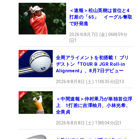
＜速報＞松山英樹は首位と4
打差の「65」 イーグル奪取
で好発進
2026年8月7日 (金) 06時59分
1
全周アライメントを初搭載！ ブリ
ヂストン『TOUR B JGR Roll-in
Alignment』、8月7日デビュー
2026年8月8日 (土) 11時35分
13
＜中間速報＞仲村果乃が単独首位浮
上 1打差に吉澤柚月、小林光希、
全美貞
2026年8月8日 (土) 13時04分
1