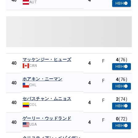
4
40
AUT
HBH
マッケンジー・ヒューズ
4
(76)
F
4
40
CAN
HBH
ホアキン・ニーマン
4
(76)
F
4
40
CHL
HBH
セバスチャン・ムニョス
2
(74)
F
4
40
COL
HBH
ゲーリー・ウッドランド
0
(72)
F
4
40
USA
HBH