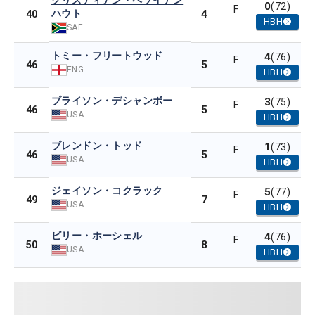
クリスティアン・ベゾイデン
0
(72)
F
ハウト
4
40
HBH
SAF
トミー・フリートウッド
4
(76)
F
5
46
ENG
HBH
ブライソン・デシャンボー
3
(75)
F
5
46
USA
HBH
ブレンドン・トッド
1
(73)
F
5
46
USA
HBH
ジェイソン・コクラック
5
(77)
F
7
49
USA
HBH
ビリー・ホーシェル
4
(76)
F
8
50
USA
HBH