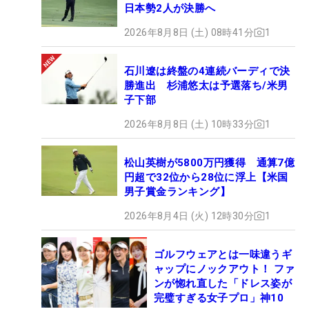
日本勢2人が決勝へ
2026年8月8日 (土) 08時41分
1
石川遼は終盤の4連続バーディで決
勝進出 杉浦悠太は予選落ち/米男
子下部
2026年8月8日 (土) 10時33分
1
松山英樹が5800万円獲得 通算7億
円超で32位から28位に浮上【米国
男子賞金ランキング】
2026年8月4日 (火) 12時30分
1
ゴルフウェアとは一味違うギ
ャップにノックアウト！ ファ
ンが惚れ直した「ドレス姿が
完璧すぎる女子プロ」神10