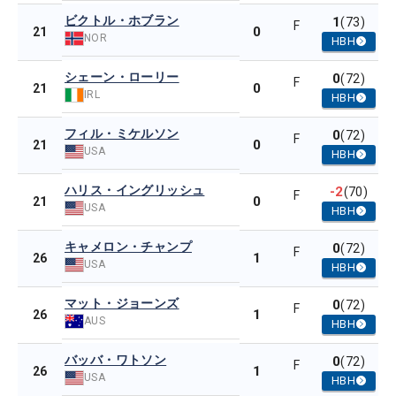
ビクトル・ホブラン
1
(73)
F
0
21
NOR
HBH
シェーン・ローリー
0
(72)
F
0
21
IRL
HBH
フィル・ミケルソン
0
(72)
F
0
21
USA
HBH
ハリス・イングリッシュ
-2
(70)
F
0
21
USA
HBH
キャメロン・チャンプ
0
(72)
F
1
26
USA
HBH
マット・ジョーンズ
0
(72)
F
1
26
AUS
HBH
バッバ・ワトソン
0
(72)
F
1
26
USA
HBH