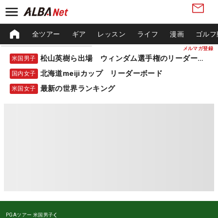
全ツアー
ギア
レッスン
ライフ
漫画
ゴルフ
メルマガ登録
松山英樹ら出場 ウィンダム選手権のリーダーボード
米国男子
北海道meijiカップ リーダーボード
国内女子
最新の世界ランキング
米国女子
PGAツアー
米国男子