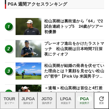
PGA 週間アクセスランキング
松山英樹は裏街道から「64」で2
1
試合連続トップ5 24歳がツアー
初優勝
プレーオフ進出をかけたラストマ
2
ッチ 松山英樹は日本時間7日深
夜にティオフ
松山英樹が結婚の発表を伏せてい
3
た理由とは？素顔を見せない松山
の“哲学”【Pick Up 米国男子ツア
ー十大ニュース】
＜速報＞松山英樹は首位と4打差
4
の「65」 イーグル奪取で好発
進
TOUR
JLPGA
JGTO
LPGA
PGA
閉じる
全ツアー
国内女子
国内男子
米国女子
米国男子
更新