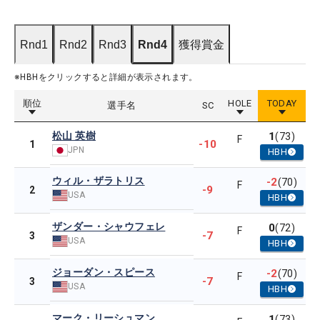
Rnd1
Rnd2
Rnd3
Rnd4
獲得賞金
※HBHをクリックすると詳細が表示されます。
順位
HOLE
TODAY
選手名
SC
松山 英樹
1
(73)
F
-10
1
JPN
HBH
ウィル・ザラトリス
-2
(70)
F
-9
2
USA
HBH
ザンダー・シャウフェレ
0
(72)
F
-7
3
USA
HBH
ジョーダン・スピース
-2
(70)
F
-7
3
USA
HBH
マーク・リーシュマン
1
(73)