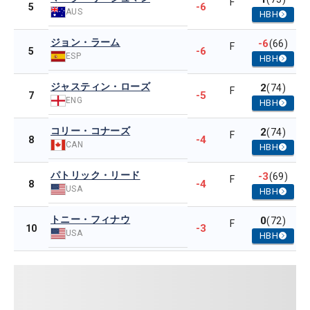
F
-6
5
AUS
HBH
ジョン・ラーム
-6
(66)
F
-6
5
ESP
HBH
ジャスティン・ローズ
2
(74)
F
-5
7
ENG
HBH
コリー・コナーズ
2
(74)
F
-4
8
CAN
HBH
パトリック・リード
-3
(69)
F
-4
8
USA
HBH
トニー・フィナウ
0
(72)
F
-3
10
USA
HBH