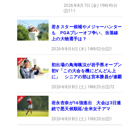
2026年8月7日 (金) 19時45分
111
若きスター候補やメジャーハンター
も PGAプレーオフ争い、当落線
上の大物選手は？
2026年8月6日 (木) 14時02分
1
初出場の鳥海颯汰が岩手県オープン
初V「この大会を機にどんどん上
に」 シニアの部は宮本勝昌が連覇
2026年8月8日 (土) 18時25分
72
岩永杏奈が16強進出 大会は3日連
続で悪天候順延/全米女子アマ
2026年8月8日 (土) 10時20分
1