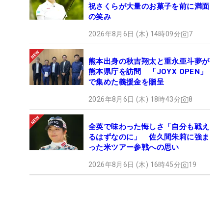
祝さくらが大量のお菓子を前に満面
の笑み
2026年8月6日 (木) 14時09分
7
熊本出身の秋吉翔太と重永亜斗夢が
熊本県庁を訪問 「JOYX OPEN」
で集めた義援金を贈呈
2026年8月6日 (木) 18時43分
8
全英で味わった悔しさ「自分も戦え
るはずなのに」 佐久間朱莉に強ま
った米ツアー参戦への思い
2026年8月6日 (木) 16時45分
19