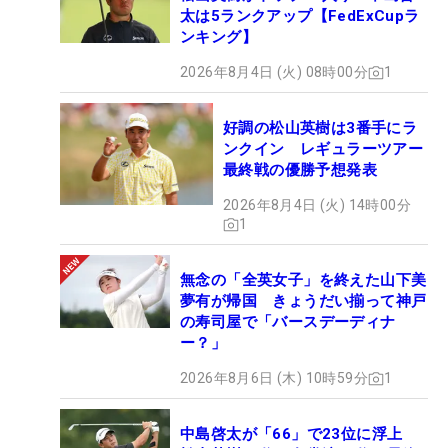
太は5ランクアップ【FedExCupラ
ンキング】
2026年8月4日 (火) 08時00分
1
好調の松山英樹は3番手にラ
ンクイン レギュラーツアー
最終戦の優勝予想発表
2026年8月4日 (火) 14時00分
1
無念の「全英女子」を終えた山下美
夢有が帰国 きょうだい揃って神戸
の寿司屋で「バースデーディナ
ー？」
2026年8月6日 (木) 10時59分
1
中島啓太が「66」で23位に浮上