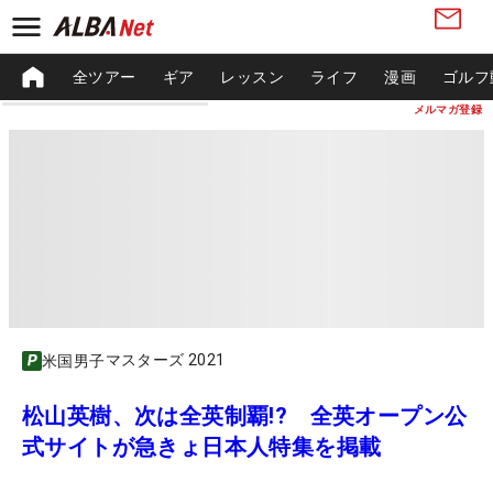
全ツアー
ギア
レッスン
ライフ
漫画
ゴルフ
メルマガ登録
マスターズ 2021
米国男子
松山英樹、次は全英制覇!? 全英オープン公
式サイトが急きょ日本人特集を掲載