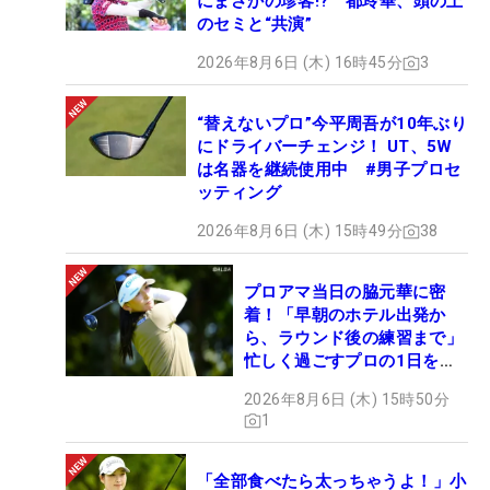
にまさかの珍客!? 都玲華、頭の上
のセミと“共演”
2026年8月6日 (木) 16時45分
3
“替えないプロ”今平周吾が10年ぶり
にドライバーチェンジ！ UT、5W
は名器を継続使用中 #男子プロセ
ッティング
2026年8月6日 (木) 15時49分
38
プロアマ当日の脇元華に密
着！「早朝のホテル出発か
ら、ラウンド後の練習まで」
忙しく過ごすプロの1日を公
開
2026年8月6日 (木) 15時50分
1
「全部食べたら太っちゃうよ！」小