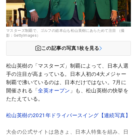
マスターズ制覇で、ゴルフの総本山も松山英樹にあらためて注目 （撮
影：GettyImages）
この記事の写真
1
枚を見る
松山英樹の「マスターズ」制覇によって、日本人選
手の注目が高まっている。日本人初の4大メジャー
制覇で沸いているのは、日本だけではない。7月に
開催される「
全英オープン
」も、松山英樹の快挙を
たたえている。
松山英樹の2021年ドライバースイング【連続写真】
大会の公式サイトは急きょ、日本人特集を組み、日