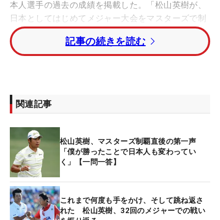
本人選手の過去の成績を掲載した。「松山英樹が、
日本としてはじめてメジャー大会をマスターズで制
し、ゴルフ界の歴史をつくった」と題し始まる記事
記事の続きを読む
では、好成績を残してきたジャパニーズレジェンド
たちの戦いが詳細に綴られている。
全英オープン
での日本人最高成績は1982年大会の倉
本昌弘で4位タイ。さらには2002年大会で5位タイ
関連記事
に入った丸山茂樹。トップに4人が並んだ大会で1打
差に終わったのは記憶に新しい。
松山英樹、マスターズ制覇直後の第一声
06年には谷原秀人が6位タイに入り、さらには、松
「僕が勝ったことで日本人も変わってい
く」【一問一答】
山が13年大会で初出場ながら6位タイ。次いで青木
功が3度7位タイ、中嶋常幸が86年に8位タイに入っ
た大会を紹介している。
これまで何度も手をかけ、そして跳ね返さ
れた 松山英樹、32回のメジャーでの戦い
今年初のメジャーで優勝を果たした松山。メジャー