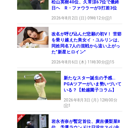
松山英樹40位、久常涼67位で最終
日ヘ R・ファウラーが3打差3位
2026年8月2日 (日) 09時12分
1
改名が呼び込んだ悲願の初V！ 苦節
を乗り越えた美女イ・ユルリンは、
同姓同名7人の混戦から這い上がっ
た“新星ヒロイン”
2026年8月6日 (木) 11時30分
15
新たなスター誕生の予感…
PGAツアーがいま勢いづいて
いる？【舩越園子コラム】
2026年8月3日 (月) 12時00分
1
岩永杏奈が暫定首位、廣吉優梨菜8
位 予選ラウンドは日没サスペ/全