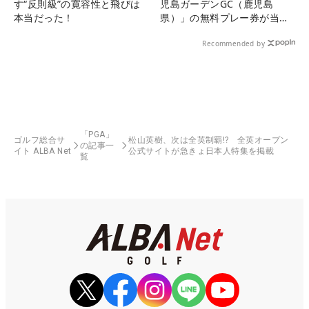
す“反則級”の寛容性と飛びは
児島ガーデンGC（鹿児島
本当だった！
県）」の無料プレー券が当た
る！！
Recommended by
「PGA」
ゴルフ総合サ
松山英樹、次は全英制覇!? 全英オープン
の記事一
イト ALBA Net
公式サイトが急きょ日本人特集を掲載
覧