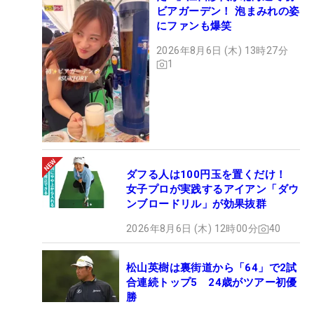
ビアガーデン！ 泡まみれの姿
にファンも爆笑
2026年8月6日 (木) 13時27分
1
ダフる人は100円玉を置くだけ！
女子プロが実践するアイアン「ダウ
ンブロードリル」が効果抜群
2026年8月6日 (木) 12時00分
40
松山英樹は裏街道から「64」で2試
合連続トップ5 24歳がツアー初優
勝