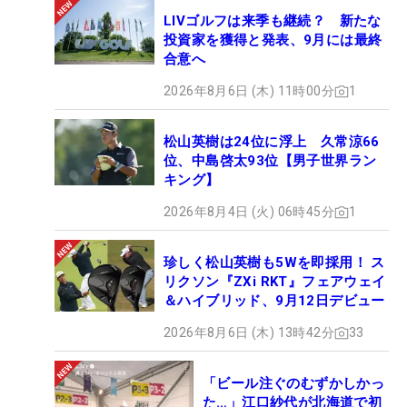
LIVゴルフは来季も継続？ 新たな
投資家を獲得と発表、9月には最終
合意へ
2026年8月6日 (木) 11時00分
1
松山英樹は24位に浮上 久常涼66
位、中島啓太93位【男子世界ラン
キング】
2026年8月4日 (火) 06時45分
1
珍しく松山英樹も5Wを即採用！ ス
リクソン『ZXi RKT』フェアウェイ
＆ハイブリッド、9月12日デビュー
2026年8月6日 (木) 13時42分
33
「ビール注ぐのむずかしかっ
た…」江口紗代が北海道で初