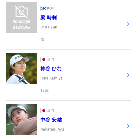
KOR
梁 時刺
Shira Yan
歳
JPN
神谷 ひな
Hina Kamiya
19
歳
JPN
中谷 安結
Nakatani Ayu