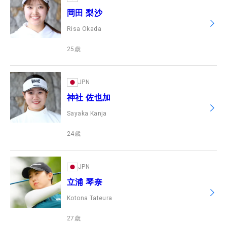
岡田 梨沙
Risa Okada
25
歳
JPN
神社 佐也加
Sayaka Kanja
24
歳
JPN
立浦 琴奈
Kotona Tateura
27
歳