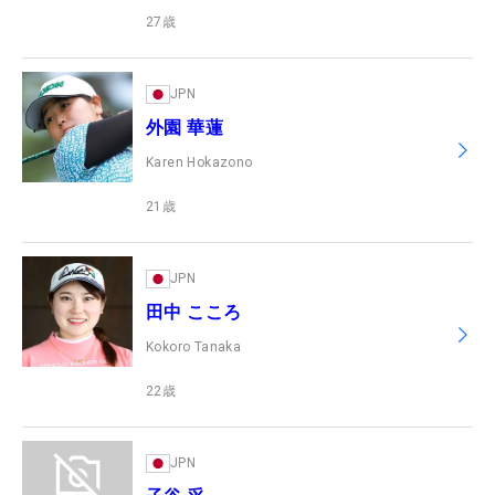
27
歳
JPN
外園 華蓮
Karen Hokazono
21
歳
JPN
田中 こころ
Kokoro Tanaka
22
歳
JPN