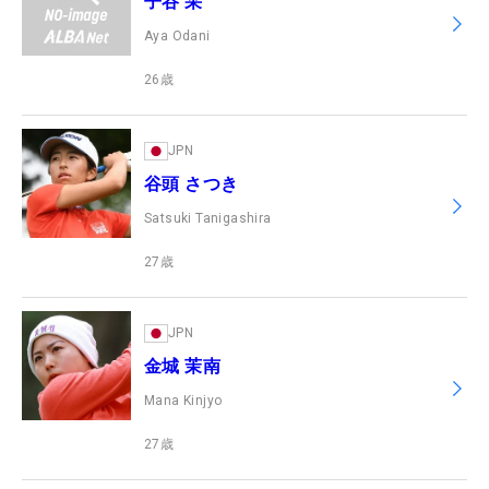
子谷 采
Aya Odani
26
歳
JPN
谷頭 さつき
Satsuki Tanigashira
27
歳
JPN
金城 茉南
Mana Kinjyo
27
歳