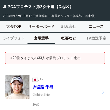
JLPGAプロテスト第2次予選【C地区】
2025年9月9日-9月12日
賞金総額
―
有馬カンツリー俱楽部（兵庫県）
大会TOP
リーダーボード
組み合せ
ニュース
ライブフォト
出場選手
概要など
TV放送予定
※29位タイまでの33人が最終プロテスト進出
JPN
@塩路 千尋
Chihiro Shioji
20
歳