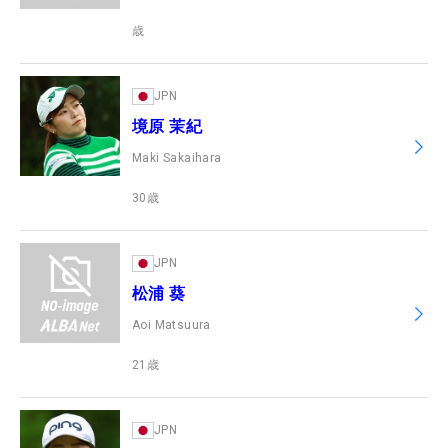
歳
JPN
境原 茉紀
Maki Sakaihara
30
歳
JPN
松浦 葵
Aoi Matsuura
21
歳
JPN