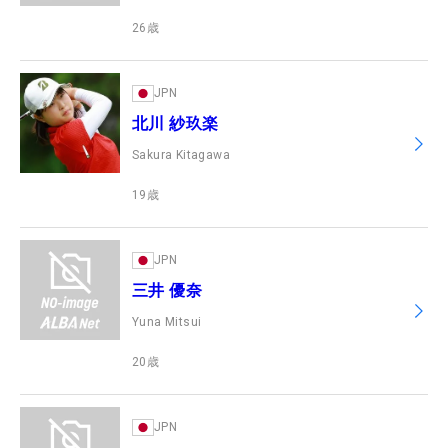
26
歳
JPN
北川 紗玖楽
Sakura Kitagawa
19
歳
JPN
三井 優奈
Yuna Mitsui
20
歳
JPN