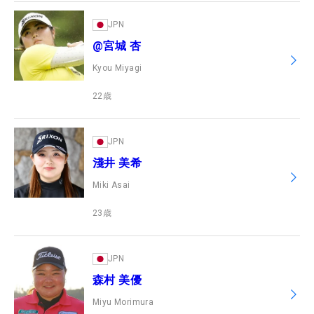
JPN
@宮城 杏
Kyou Miyagi
22
歳
JPN
淺井 美希
Miki Asai
23
歳
JPN
森村 美優
Miyu Morimura