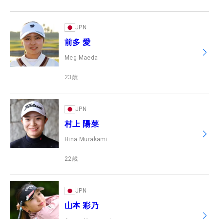
JPN
前多 愛
Meg Maeda
23
歳
JPN
村上 陽菜
Hina Murakami
22
歳
JPN
山本 彩乃