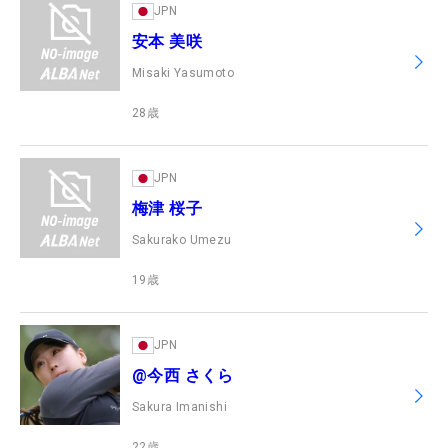
JPN
安本 美咲
Misaki Yasumoto
28
歳
JPN
梅津 桜子
Sakurako Umezu
19
歳
JPN
@今西 さくら
Sakura Imanishi
22
歳