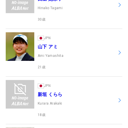
Hinako Tagami
30
歳
JPN
山下 アミ
Ami Yamashita
21
歳
JPN
新垣 くらら
Kurara Arakaki
18
歳