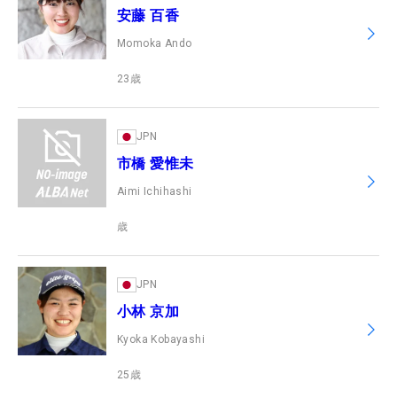
安藤 百香
Momoka Ando
23
歳
JPN
市橋 愛惟未
Aimi Ichihashi
歳
JPN
小林 京加
Kyoka Kobayashi
25
歳