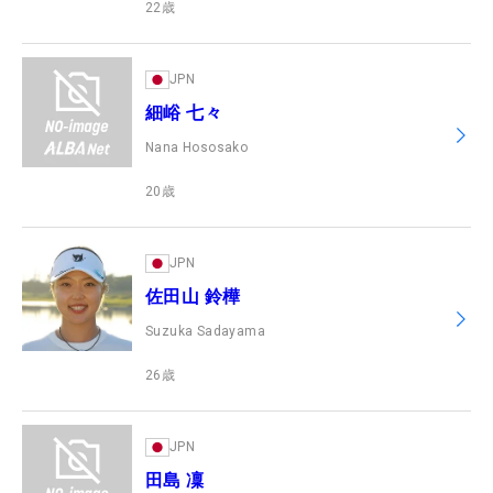
22
歳
JPN
細峪 七々
Nana Hososako
20
歳
JPN
佐田山 鈴樺
Suzuka Sadayama
26
歳
JPN
田島 凜