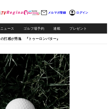
メルマガ登録
ログイン
Sニュース
ゴルフ場予約
連載
プレゼント
しの打感が秀逸 『トゥーロンパター』