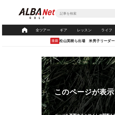
全ツアー
ギア
レッスン
ライフ
松山英樹ら出場 米男子リーダー
注目
このページが表示