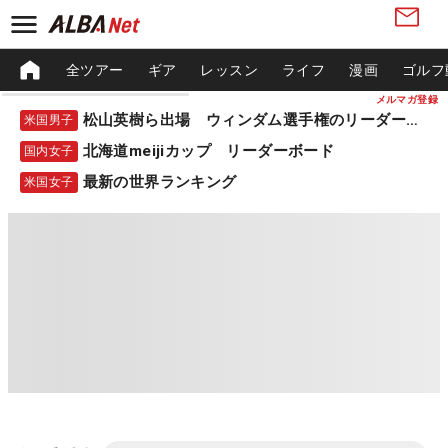
全ツアー
ギア
レッスン
ライフ
漫画
ゴルフ
メルマガ登録
松山英樹ら出場 ウィンダム選手権のリーダーボード
米国男子
北海道meijiカップ リーダーボード
国内女子
最新の世界ランキング
米国女子