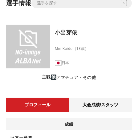
選手情報
小出芽依
Mei Koide
（18歳）
日本
主戦
アマチュア・その他
プロフィール
大会成績/スタッツ
成績