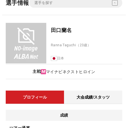
選手情報
田口蘭名
Ranna Taguchi
（23歳）
日本
主戦
マイナビネクストヒロイン
プロフィール
大会成績/スタッツ
成績