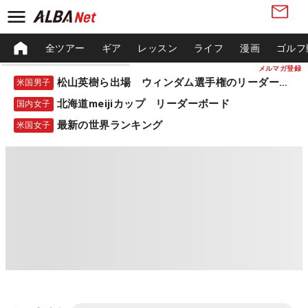
全ツアー
ギア
レッスン
ライフ
漫画
ゴルフ
メルマガ登録
松山英樹ら出場 ウィンダム選手権のリーダーボード
米国男子
北海道meijiカップ リーダーボード
国内女子
最新の世界ランキング
米国女子