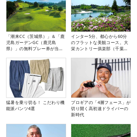
「潮来CC（茨城県）」＆「鹿
インター5分、都心から60分
児島ガーデンGC（鹿児島
のフラットな美観コース。大
県）」の無料プレー券が当た
栄カントリー俱楽部（千葉
る！！
県）
猛暑を乗り切る！ こだわり機
プロギアの「4層フェース」が
能派パンツ4選
切り開く高初速ドライバーの
新時代