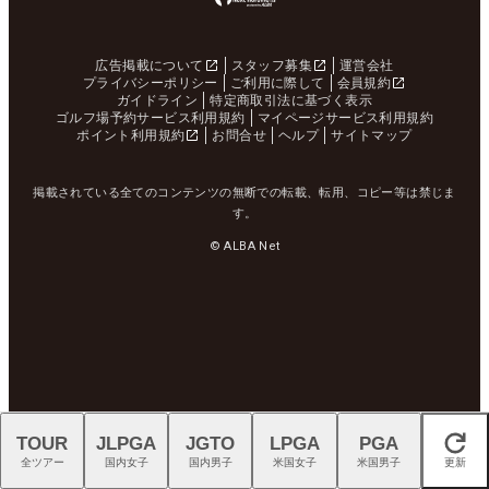
広告掲載について
スタッフ募集
運営会社
プライバシーポリシー
ご利用に際して
会員規約
ガイドライン
特定商取引法に基づく表示
ゴルフ場予約サービス利用規約
マイページサービス利用規約
ポイント利用規約
お問合せ
ヘルプ
サイトマップ
掲載されている全てのコンテンツの無断での転載、転用、コピー等は禁じま
す。
© ALBA Net
TOUR
JLPGA
JGTO
LPGA
PGA
閉じる
全ツアー
国内女子
国内男子
米国女子
米国男子
更新