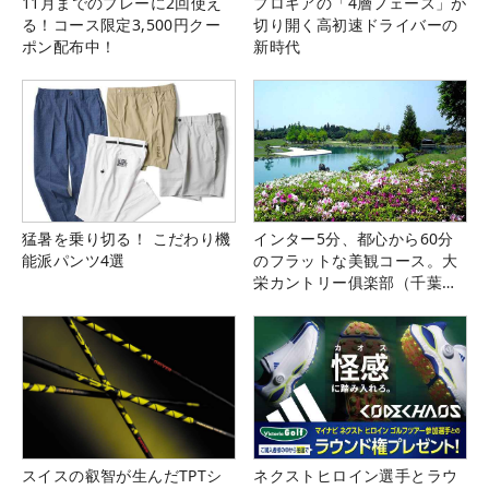
11月までのプレーに2回使え
プロギアの「4層フェース」が
る！コース限定3,500円クー
切り開く高初速ドライバーの
ポン配布中！
新時代
猛暑を乗り切る！ こだわり機
インター5分、都心から60分
能派パンツ4選
のフラットな美観コース。大
栄カントリー俱楽部（千葉
県）
スイスの叡智が生んだTPTシ
ネクストヒロイン選手とラウ