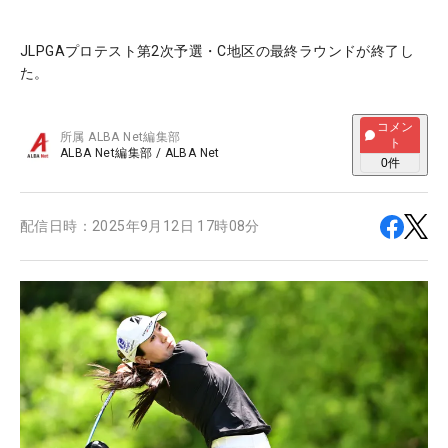
JLPGAプロテスト第2次予選・C地区の最終ラウンドが終了し
た。
コメン
所属
ALBA Net編集部
ト
ALBA Net編集部
/
ALBA Net
0
件
配信日時：
2025年9月12日 17時08分