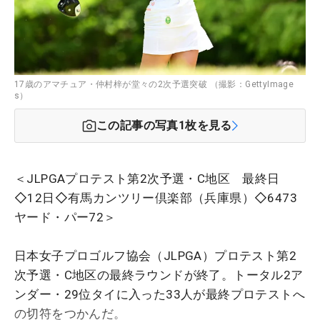
17歳のアマチュア・仲村梓が堂々の2次予選突破 （撮影：GettyImage
s）
この記事の写真
1
枚を見る
＜JLPGAプロテスト第2次予選・C地区 最終日
◇12日◇有馬カンツリー倶楽部（兵庫県）◇6473
ヤード・パー72＞
日本女子プロゴルフ協会（JLPGA）プロテスト第2
次予選・C地区の最終ラウンドが終了。トータル2ア
ンダー・29位タイに入った33人が最終プロテストへ
の切符をつかんだ。