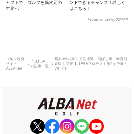
ャフトで、ゴルフを異次元の
ンドできるチャンス！詳しく
世界へ
はこちら！
Recommended by
ゴルフ総合
高3の仲村梓ら上位通過 飛ばし屋・寺西飛
「JLPGA」
サイト
香留も突破【JLPGAプロテスト第2次予選・
の記事一覧
ALBA Net
C地区】