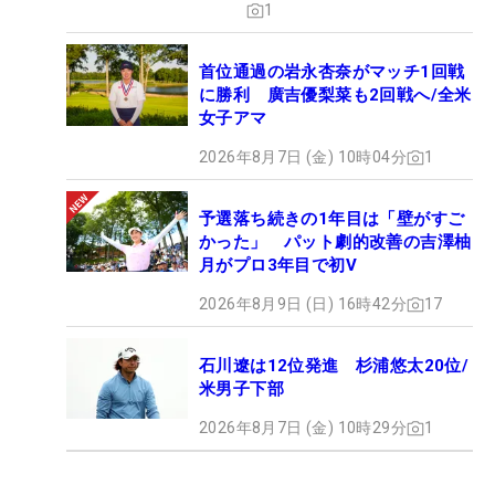
1
首位通過の岩永杏奈がマッチ1回戦
に勝利 廣吉優梨菜も2回戦へ/全米
女子アマ
2026年8月7日 (金) 10時04分
1
予選落ち続きの1年目は「壁がすご
かった」 パット劇的改善の吉澤柚
月がプロ3年目で初V
2026年8月9日 (日) 16時42分
17
石川遼は12位発進 杉浦悠太20位/
米男子下部
2026年8月7日 (金) 10時29分
1