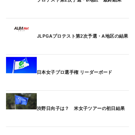
これで全3地区での第2次予選が終了。各地区の上位
者は11月4～7日にJFE瀬戸内海ゴルフ倶楽部 (岡山
県)で行われる最終テストに進む。
JLPGAプロテスト第2次予選・A地区の結果
日本女子プロ選手権 リーダーボード
渋野日向子は？ 米女子ツアーの初日結果