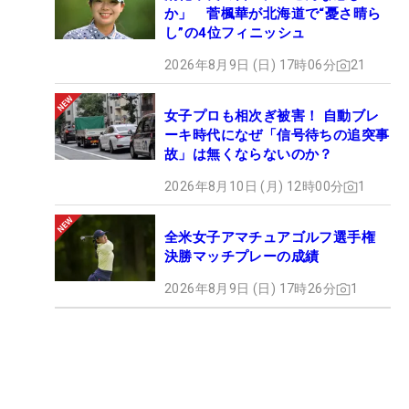
か」 菅楓華が北海道で“憂さ晴ら
し”の4位フィニッシュ
2026年8月9日 (日) 17時06分
21
女子プロも相次ぎ被害！ 自動ブレ
ーキ時代になぜ「信号待ちの追突事
故」は無くならないのか？
2026年8月10日 (月) 12時00分
1
全米女子アマチュアゴルフ選手権
決勝マッチプレーの成績
2026年8月9日 (日) 17時26分
1