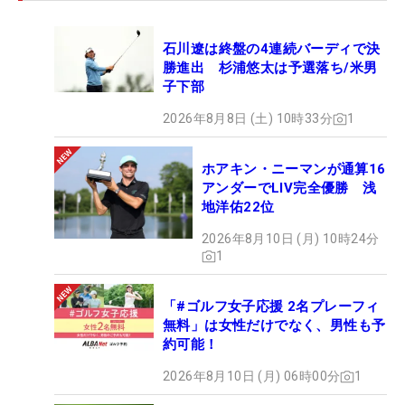
石川遼は終盤の4連続バーディで決
勝進出 杉浦悠太は予選落ち/米男
子下部
2026年8月8日 (土) 10時33分
1
ホアキン・ニーマンが通算16
アンダーでLIV完全優勝 浅
地洋佑22位
2026年8月10日 (月) 10時24分
1
「#ゴルフ女子応援 2名プレーフィ
無料」は女性だけでなく、男性も予
約可能！
2026年8月10日 (月) 06時00分
1