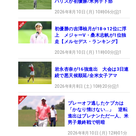
ハリスが初優勝/米男子下部
2026年8月10日 (月) 10時06分
1
初優勝の吉澤柚月が18→12位に浮
上 メジャーV・桑木志帆が1位独
走【メルセデス・ランキング】
2026年8月10日 (月) 11時00分
1
岩永杏奈が16強進出 大会は3日連
続で悪天候順延/全米女子アマ
2026年8月8日 (土) 10時20分
1
プレーオフ逃したケプカは
「かなり情けない…」 逆転
進出はブレナンただ一人、米
男子最終戦で明暗
2026年8月10日 (月) 12時01分