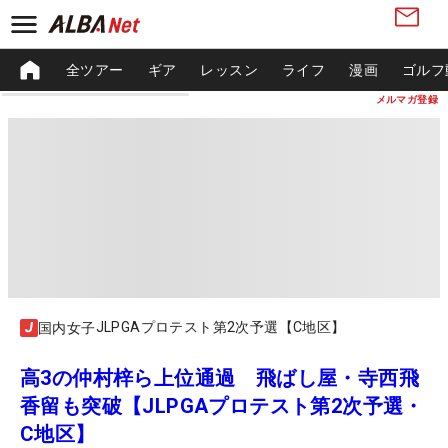
全ツアー
ギア
レッスン
ライフ
漫画
ゴルフ
メルマガ登録
JLPGAプロテスト第2次予選【C地区】
国内女子
高3の仲村梓ら上位通過 飛ばし屋・寺西飛
香留も突破【JLPGAプロテスト第2次予選・
C地区】