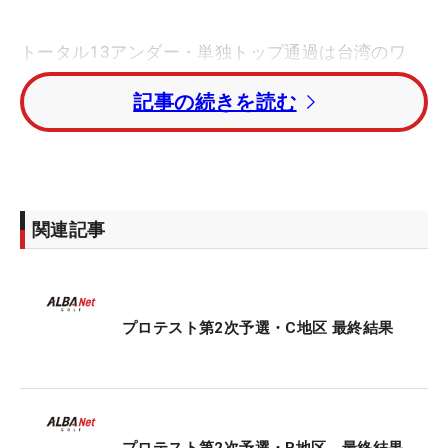
トータル13アンダー・単独トップ通過は台湾のワ
ン・リーニン。トータル12アンダー・2位タイにエ
記事の続きを読む
ナジックスポーツ高3年の仲村梓と28歳の加藤沙
弥、トータル11アンダー・4位タイには中嶋月葉、
久世夏乃香、秋田光梨が入った。
国内男子ツアー初の女性プレーヤー・寺西飛香留は
関連記事
トータル4アンダー・21位タイ。レギュラーツアー
通算3勝の神谷そらを姉に持つひなは、トータル3ア
ンダー・24位タイで突破した。
プロテスト第2次予選・C地区 最終結果
レギュラーツアー1勝の淺井咲希の妹・美希はトー
タル3オーバー・55位タイで敗退。渋野日向子の
妹・暉璃子（きりこ）は3日目終了時点でトータル
10オーバーに沈み、最終ラウンドに進めなかった。
プロテスト第2次予選・B地区 最終結果