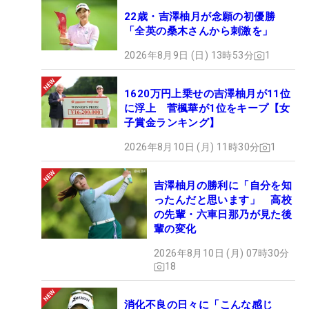
22歳・吉澤柚月が念願の初優勝
「全英の桑木さんから刺激を」
2026年8月9日 (日) 13時53分
1
1620万円上乗せの吉澤柚月が11位
に浮上 菅楓華が1位をキープ【女
子賞金ランキング】
2026年8月10日 (月) 11時30分
1
吉澤柚月の勝利に「自分を知
ったんだと思います」 高校
の先輩・六車日那乃が見た後
輩の変化
2026年8月10日 (月) 07時30分
18
消化不良の日々に「こんな感じ