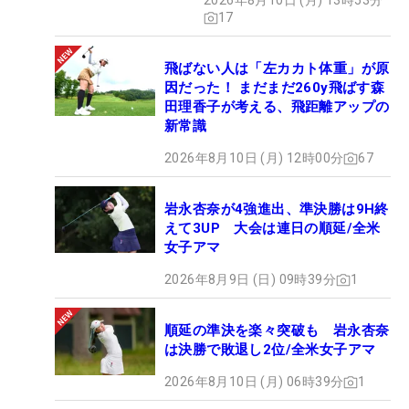
2026年8月10日 (月) 13時53分
17
飛ばない人は「左カカト体重」が原
因だった！ まだまだ260y飛ばす森
田理香子が考える、飛距離アップの
新常識
2026年8月10日 (月) 12時00分
67
岩永杏奈が4強進出、準決勝は9H終
えて3UP 大会は連日の順延/全米
女子アマ
2026年8月9日 (日) 09時39分
1
順延の準決を楽々突破も 岩永杏奈
は決勝で敗退し2位/全米女子アマ
2026年8月10日 (月) 06時39分
1