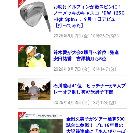
お助けドルフィンが激スピンに！
ノーメッキのキャスコ『DW-125G
High Spin』、9月11日デビュー
【打ってみた】
2026年8月7日 (金) 18時36分
33
鈴木愛が大会2勝目へ首位T発進
安田祐香、吉澤柚月ら5位
2026年8月7日 (金) 16時14分
1
石川遼は41位 ヒッチナーが5人プ
レーオフ制し初V/米男子下部
2026年8月3日 (月) 12時12分
1
金田久美子がツアー通算500
試合に参戦！ プロ18年目の
大記録達成に「あんびりーば