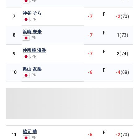
JPN
神谷 そら
F
-7
-2
7
(70)
JPN
浜崎 未来
F
-7
1
8
(73)
JPN
仲宗根 澄香
F
-7
2
9
(74)
JPN
奥山 友梨
F
-6
-4
10
(68)
JPN
脇元 華
F
-6
-2
11
(70)
JPN