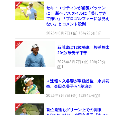
セキ・ユウティンが前髪パッツン
に！ 新ヘアスタイルに「美しすぎ
て怖い」「プロゴルファーには見え
ない」とコメント殺到
2026年8月7日 (金) 15時29分
7
石川遼は12位発進 杉浦悠太
20位/米男子下部
2026年8月7日 (金) 10時29分
1
＜速報＞入谷響が単独首位 永井花
奈、金田久美子ら1差追走
2026年8月7日 (金) 12時42分
1
首位発進もグリーン上での開眼