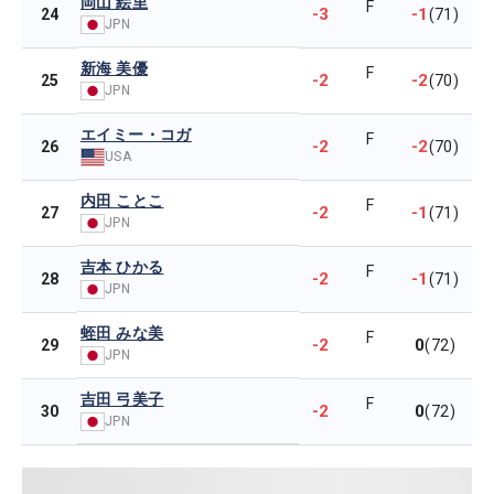
岡山 絵里
F
-3
-1
24
(71)
JPN
新海 美優
F
-2
-2
25
(70)
JPN
エイミー・コガ
F
-2
-2
26
(70)
USA
内田 ことこ
F
-2
-1
27
(71)
JPN
吉本 ひかる
F
-2
-1
28
(71)
JPN
蛭田 みな美
F
-2
0
29
(72)
JPN
吉田 弓美子
F
-2
0
30
(72)
JPN