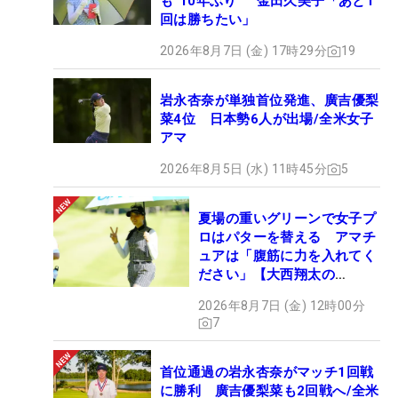
も“10年ぶり” 金田久美子「あと1
回は勝ちたい」
2026年8月7日 (金) 17時29分
19
岩永杏奈が単独首位発進、廣吉優梨
菜4位 日本勢6人が出場/全米女子
アマ
2026年8月5日 (水) 11時45分
5
夏場の重いグリーンで女子プ
ロはパターを替える アマチ
ュアは「腹筋に力を入れてく
ださい」【大西翔太の
HOTSHOT】
2026年8月7日 (金) 12時00分
7
首位通過の岩永杏奈がマッチ1回戦
に勝利 廣吉優梨菜も2回戦へ/全米