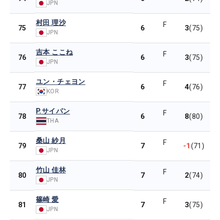
JPN
村田 理沙
F
6
3
75
(75)
JPN
吉本 ここね
F
6
3
76
(75)
JPN
ユン・チェヨン
F
6
4
77
(76)
KOR
P.サイパン
F
6
8
78
(80)
THA
桑山 紗月
F
7
-1
79
(71)
JPN
竹山 佳林
F
7
2
80
(74)
JPN
篠崎 愛
F
7
3
81
(75)
JPN