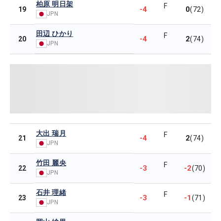
柏原 明日架
F
-4
0
19
(72)
JPN
田辺 ひかり
F
-4
2
20
(74)
JPN
大出 瑞月
F
-4
2
21
(74)
JPN
竹田 麗央
F
-3
-2
22
(70)
JPN
石井 理緒
F
-3
-1
23
(71)
JPN