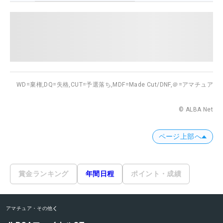
WD=棄権,
DQ=失格,
CUT=予選落ち,
MDF=Made Cut/DNF,
＠=アマチュア
© ALBA Net
ページ上部へ
賞金ランキング
年間日程
ポイント・成績
アマチュア・その他