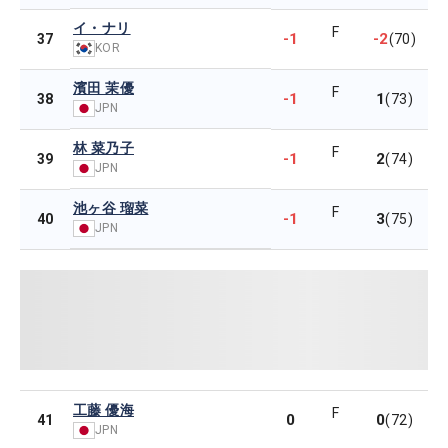
イ・ナリ
F
-1
-2
37
(70)
KOR
濱田 茉優
F
-1
1
38
(73)
JPN
林 菜乃子
F
-1
2
39
(74)
JPN
池ヶ谷 瑠菜
F
-1
3
40
(75)
JPN
工藤 優海
F
0
0
41
(72)
JPN