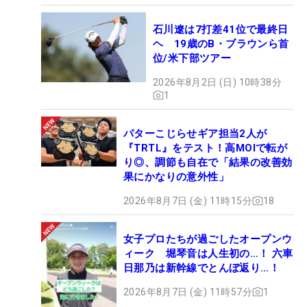
石川遼は7打差41位で最終日
ヘ 19歳のB・ブラウンら首
位/米下部ツアー
2026年8月2日 (日) 10時38分
1
パターこじらせギア担当2人が
『TRTL』をテスト！高MOIで転が
り◎、調節も自在で「結果の改善効
果にかなりの意外性」
2026年8月7日 (金) 11時15分
18
女子プロたちが過ごしたオープンウ
ィーク 堀琴音は人生初の…！ 六車
日那乃は新幹線でとんぼ返り…！
2026年8月7日 (金) 11時57分
1