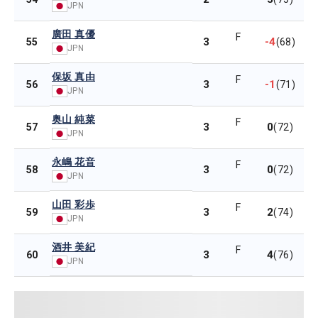
JPN
廣田 真優
F
3
-4
55
(68)
JPN
保坂 真由
F
3
-1
56
(71)
JPN
奥山 純菜
F
3
0
57
(72)
JPN
永嶋 花音
F
3
0
58
(72)
JPN
山田 彩歩
F
3
2
59
(74)
JPN
酒井 美紀
F
3
4
60
(76)
JPN