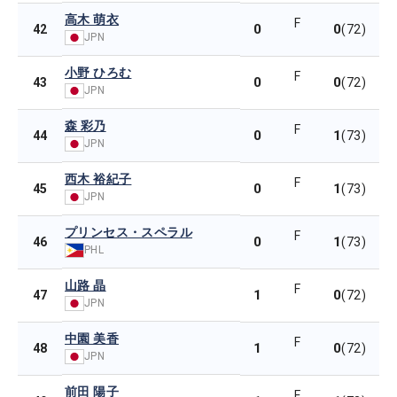
高木 萌衣
F
0
0
42
(72)
JPN
小野 ひろむ
F
0
0
43
(72)
JPN
森 彩乃
F
0
1
44
(73)
JPN
西木 裕紀子
F
0
1
45
(73)
JPN
プリンセス・スペラル
F
0
1
46
(73)
PHL
山路 晶
F
1
0
47
(72)
JPN
中園 美香
F
1
0
48
(72)
JPN
前田 陽子
F