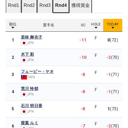
Rnd1
Rnd2
Rnd3
Rnd4
獲得賞金
順位
HOLE
TODAY
選手名
SC
若林 舞衣子
F
-11
0
1
(72)
JPN
木下 彩
F
-10
-2
2
(70)
JPN
フェービー・ヤオ
F
-8
-1
3
(71)
TWN
荒川 怜郁
F
-8
-1
4
(71)
JPN
石川 明日香
F
-8
1
5
(73)
JPN
葭葉 ルミ
F
-7
-2
6
(70)