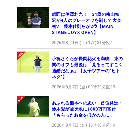
師匠は伊澤利光！ 34歳の梅山知
宏が4人のプレーオフを制して大会
初V 藤本佳則らが2位【MAIN
STAGE JOYX OPEN】
2026年8月1日 (土) 17時31分
1
小祝さくらが長岡花火を満喫 束の
間のオフも最後は「見るってすごく
過酷だなぁ」【女子ツアーの“ヒト
ネタ”】
2026年8月7日 (金) 09時29分
19
あふれる熊本への思い 首位発進・
鈴木愛が被災地に1000万円寄付
「もらったお金をほかの人に」
2026年8月7日 (金) 18時10分
19