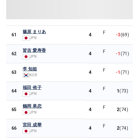
篠原 まりあ
F
4
-3
61
(69)
JPN
皆吉 愛寿香
F
4
-1
62
(71)
JPN
李 知姫
F
4
-1
63
(71)
KOR
福田 侑子
F
4
1
64
(73)
JPN
鶴岡 果恋
F
4
2
65
(74)
JPN
宮田 成華
F
4
2
66
(74)
JPN