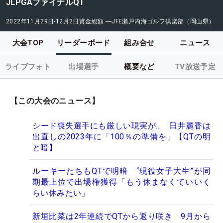
JLPGAファイナルQT
2022年11月29日-12月2日
賞金総額
―
JFE瀬戸内海ゴルフ倶楽部（岡山県）
大会TOP
リーダーボード
組み合せ
ニュース
ライブフォト
出場選手
概要など
TV放送予定
【この大会のニュース】
シード喪失選手にも厳しい現実が… 臼井麗香は
出直しの2023年に「100％の準備を」【QTの明
と暗】
ルーキーたちもQTで明暗 “現役女子大生”が同
期最上位で出場権獲得「もう休まなくていいく
らい休みたい」
新垣比菜は2年連続でQTから返り咲き 9月から