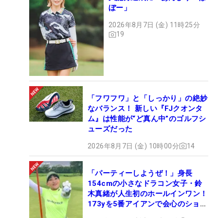
ぼー」
2026年8月7日 (金) 11時25分
19
「フワフワ」と「しっかり」の絶妙
なバランス！ 新しい『FJクオンタ
ム』は性能が“ど真ん中”のゴルフシ
ューズだった
2026年8月7日 (金) 10時00分
14
「パーティーしようぜ！」身長
154cmの小さなドラコン女子・鈴
木真緒が人生初のホールインワン！
173yを5番アイアンで会心のショッ
ト