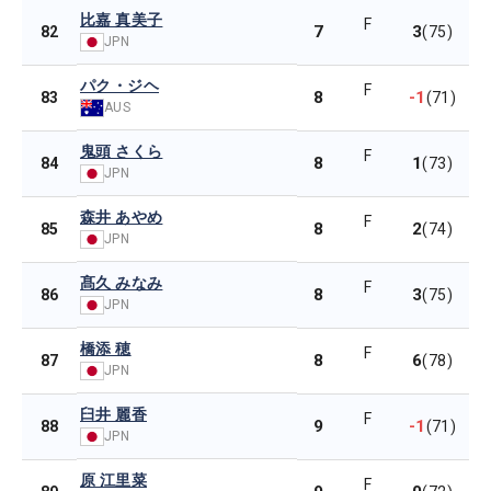
比嘉 真美子
F
7
3
82
(75)
JPN
パク・ジヘ
F
8
-1
83
(71)
AUS
鬼頭 さくら
F
8
1
84
(73)
JPN
森井 あやめ
F
8
2
85
(74)
JPN
髙久 みなみ
F
8
3
86
(75)
JPN
橋添 穂
F
8
6
87
(78)
JPN
臼井 麗香
F
9
-1
88
(71)
JPN
原 江里菜
F