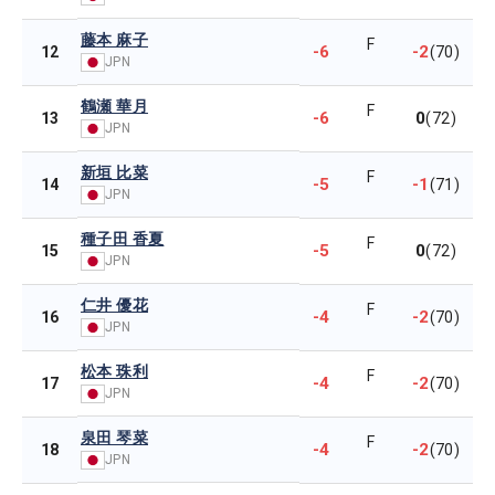
藤本 麻子
F
-6
-2
12
(70)
JPN
鶴瀬 華月
F
-6
0
13
(72)
JPN
新垣 比菜
F
-5
-1
14
(71)
JPN
種子田 香夏
F
-5
0
15
(72)
JPN
仁井 優花
F
-4
-2
16
(70)
JPN
松本 珠利
F
-4
-2
17
(70)
JPN
泉田 琴菜
F
-4
-2
18
(70)
JPN