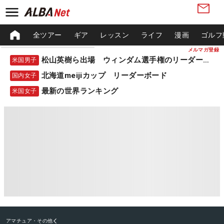
全ツアー
ギア
レッスン
ライフ
漫画
ゴルフ
メルマガ登録
松山英樹ら出場 ウィンダム選手権のリーダーボード
米国男子
北海道meijiカップ リーダーボード
国内女子
最新の世界ランキング
米国女子
アマチュア・その他