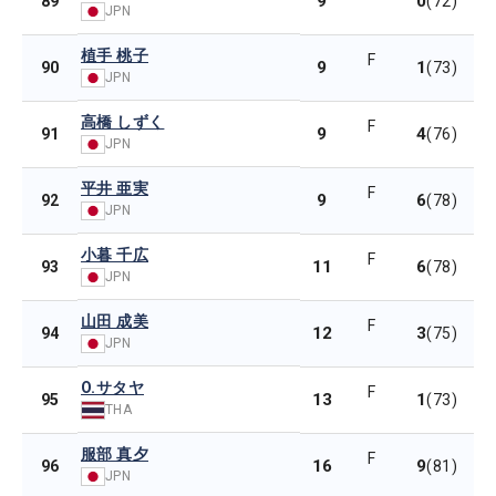
9
0
89
(72)
JPN
植手 桃子
F
9
1
90
(73)
JPN
高橋 しずく
F
9
4
91
(76)
JPN
平井 亜実
F
9
6
92
(78)
JPN
小暮 千広
F
11
6
93
(78)
JPN
山田 成美
F
12
3
94
(75)
JPN
O.サタヤ
F
13
1
95
(73)
THA
服部 真夕
F
16
9
96
(81)
JPN