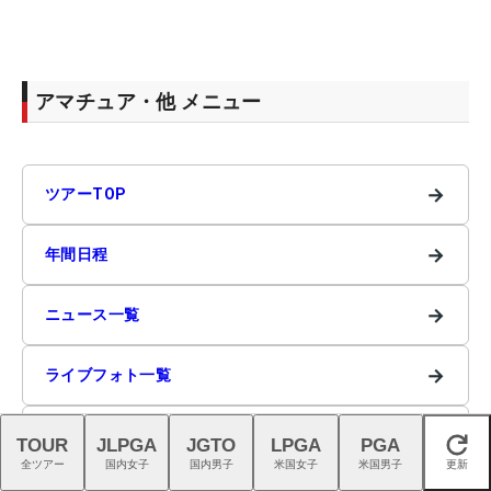
アマチュア・他 メニュー
→
ツアーTOP
→
年間日程
→
ニュース一覧
→
ライブフォト一覧
→
ツアー登録選手
TOUR
JLPGA
JGTO
LPGA
PGA
閉じる
全ツアー
国内女子
国内男子
米国女子
米国男子
更新