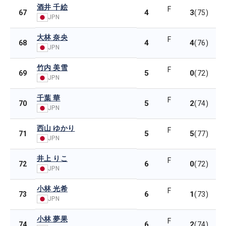
酒井 千絵
F
4
3
67
(75)
JPN
大林 奈央
F
4
4
68
(76)
JPN
竹内 美雪
F
5
0
69
(72)
JPN
千葉 華
F
5
2
70
(74)
JPN
西山 ゆかり
F
5
5
71
(77)
JPN
井上 りこ
F
6
0
72
(72)
JPN
小林 光希
F
6
1
73
(73)
JPN
小林 夢果
F
6
2
74
(74)