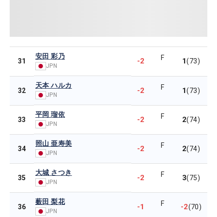
安田 彩乃
F
-2
1
31
(73)
JPN
天本 ハルカ
F
-2
1
32
(73)
JPN
平岡 瑠依
F
-2
2
33
(74)
JPN
照山 亜寿美
F
-2
2
34
(74)
JPN
大城 さつき
F
-2
3
35
(75)
JPN
薮田 梨花
F
-1
-2
36
(70)
JPN