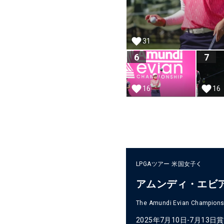
31
6
7
16
16
LPGAツアー
米国女子
アムンディ・エビ
The Amundi Evian Champions
2025年7月10日-7月13日
賞