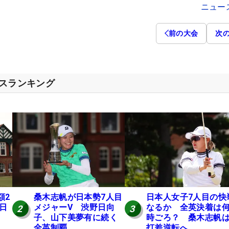
ニュー
前の大会
次
セスランキング
額2
桑木志帆が日本勢7人目
日本人女子7人目の快
 日
メジャーV 渋野日向
なるか 全英決着は
2
3
子、山下美夢有に続く
時ごろ？ 桑木志帆は
全英制覇
打差逆転へ