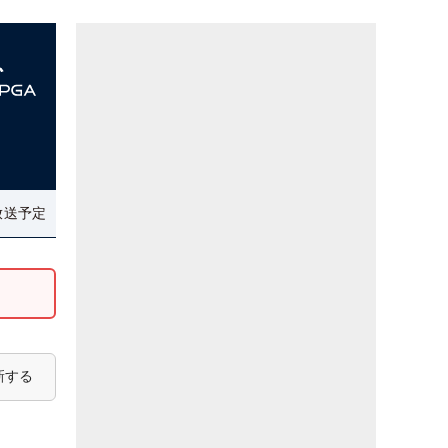
放送予定
新する