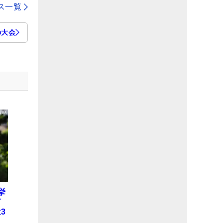
ス一覧
の大会
挙
何
3