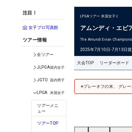
注目！
LPGAツアー
米国女子
アムンディ・エビ
女子プロ写真館
ツアー情報
The Amundi Evian Champions
2025年7月10日-7月13日
賞
全ツアー
大会TOP
リーダーボード
JLPGA
国内女子
JGTO
国内男子
※プレーオフの末、 グレ
LPGA
米国女子
ツアーメニ
ュー
ツアーTOP