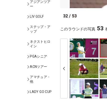
アジアンツア
ー
32
/
53
LIV GOLF
ステップ・ア
53
このラウンドの写真
ップ
ネクストヒロ
イン
PGAシニア
ACNツアー
アマチュア・
他
LADY GO CUP