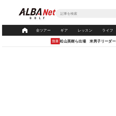
全ツアー
ギア
レッスン
ライフ
松山英樹ら出場 米男子リーダー
注目