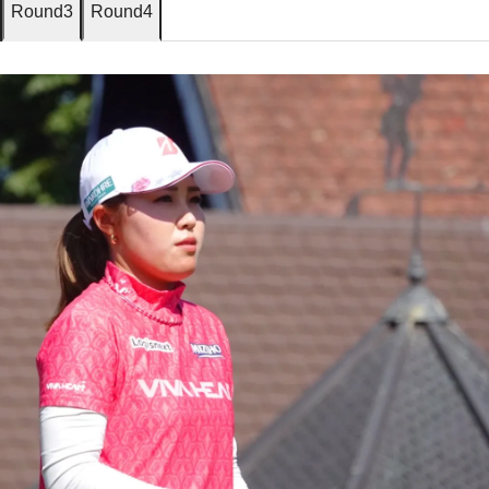
Round3
Round4