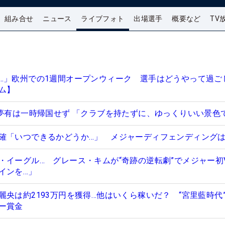
組み合せ
ニュース
ライブフォト
出場選手
概要など
TV
…」欧州での1週間オープンウィーク 選手はどうやって過ご
ム】
美夢有は一時帰国せず 「クラブを持たずに、ゆっくりいい景色
確「いつできるかどうか…」 メジャーディフェンディングは
・イーグル… グレース・キムが“奇跡の逆転劇”でメジャー初
インを…」
央は約2193万円を獲得…他はいくら稼いだ？ “宮里藍時代
ー賞金