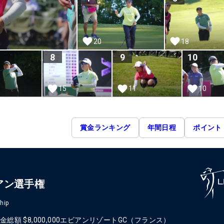
20
18
8
9
10
15
11
10
賞金ランキング
年間日程
ポイント
アン選手権
hip
金総額
$8,000,000
エビアンリゾートGC（フランス）