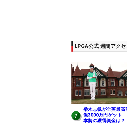
LPGA公式 週間アク
桑木志帆が全英最高
億3000万円ゲット
1
本勢の獲得賞金は？