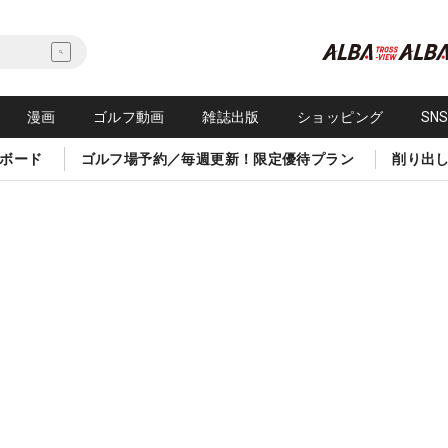
漫画
ゴルフ動画
雑誌出版
ショッピング
SN
ボード
ゴルフ場予約／毎週更新！限定優待プラン
削り出