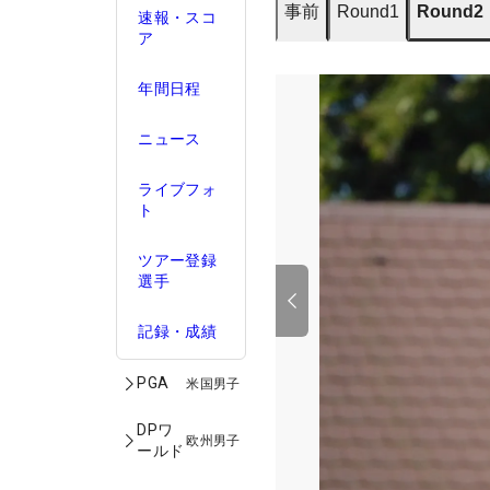
事前
Round1
Round2
速報・スコ
ア
年間日程
ニュース
ライブフォ
ト
ツアー登録
選手
記録・成績
PGA
米国男子
DPワ
欧州男子
ールド