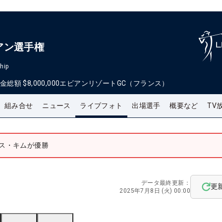
アン選手権
hip
金総額
$8,000,000
エビアンリゾートGC（フランス）
組み合せ
ニュース
ライブフォト
出場選手
概要など
TV
ース・キムが優勝
データ最終更新：
更
2025年7月8日 (火) 00:00