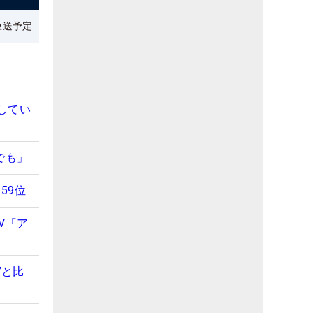
放送予定
してい
でも」
59位
V「ア
”と比