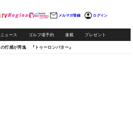
メルマガ登録
ログイン
Sニュース
ゴルフ場予約
連載
プレゼント
しの打感が秀逸 『トゥーロンパター』