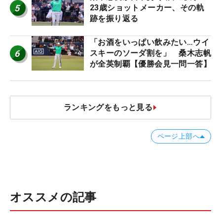
5
23歳ショットメーカー、その軌
跡を振り返る
「お酒をいっぱい飲みたい…ウイ
6
スキーのソーダ割を」 桑木志帆
が全英制覇【優勝会見一問一答】
ランキングをもっと見る
ページ上部へ
オススメの記事