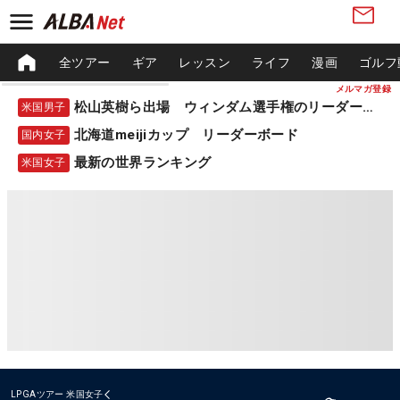
全ツアー
ギア
レッスン
ライフ
漫画
ゴルフ
メルマガ登録
松山英樹ら出場 ウィンダム選手権のリーダーボード
米国男子
北海道meijiカップ リーダーボード
国内女子
最新の世界ランキング
米国女子
LPGAツアー
米国女子