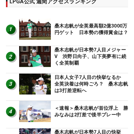
LPGA公式 週間アクセスランキング
桑木志帆が全英最高額2億3000万
1
円ゲット 日本勢の獲得賞金は？
桑木志帆が日本勢7人目メジャー
2
V 渋野日向子、山下美夢有に続
く全英制覇
日本人女子7人目の快挙なるか
3
全英決着は何時ごろ？ 桑木志帆
は3打差逆転へ
＜速報＞桑木志帆が首位浮上 勝
4
みなみは2打差で後半プレー中
桑木志帆が日本勢7人目の快挙