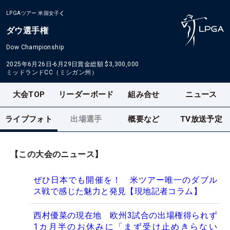
LPGAツアー
米国女子
ダウ選手権
Dow Championship
2025年6月26日-6月29日
賞金総額
$3,300,000
ミッドランドCC（ミシガン州）
大会TOP
リーダーボード
組み合せ
ニュース
ライブフォト
出場選手
概要など
TV放送予定
【この大会のニュース】
ぜひ日本でも開催を！ 米ツアー唯一のダブル
ス戦で感じた魅力と発見【現地記者コラム】
西村優菜の現在地 欧州3試合の出場権得られず
1カ月半のお休みに「まず受け止めきらない