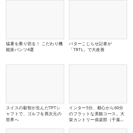
猛暑を乗り切る！ こだわり機
パターこじらせ記者が
能派パンツ4選
「TRTL」で大改善
スイスの叡智が生んだTPTシ
インター5分、都心から60分
ャフトで、ゴルフを異次元の
のフラットな美観コース。大
世界へ
栄カントリー俱楽部（千葉
県）