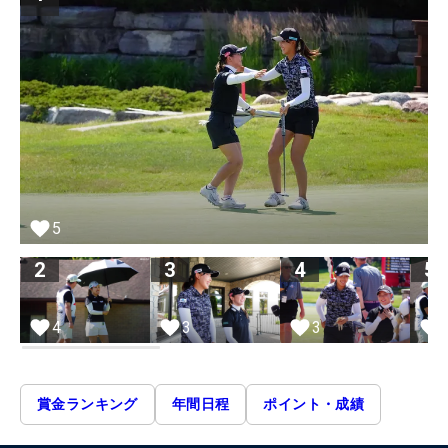
5
2
3
4
5
4
3
3
賞金ランキング
年間日程
ポイント・成績