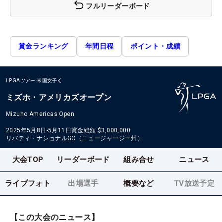
フルリーダーボード
賞金ランキング
年間日程
ポイント・成績
LPGAツアー
米国女子
ミズホ・アメリカズオープン
Mizuho Americas Open
2025年5月8日-5月11日
賞金総額
$3,000,000
リバティ・ナショナルGC（ニュージャージー州）
大会TOP
リーダーボード
組み合せ
ニュース
ライブフォト
出場選手
概要など
TV放送予定
【この大会のニュース】