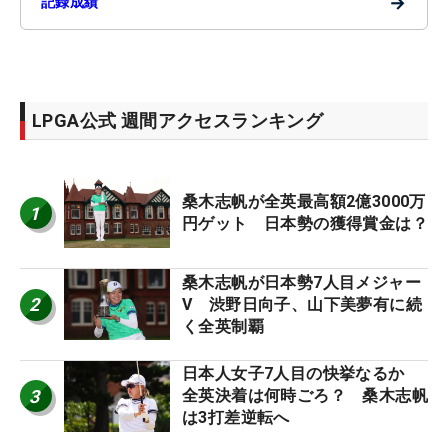
→
記録成績
LPGA公式 週間アクセスランキング
桑木志帆が全英最高額2億3000万
1
円ゲット 日本勢の獲得賞金は？
桑木志帆が日本勢7人目メジャー
2
V 渋野日向子、山下美夢有に続
く全英制覇
日本人女子7人目の快挙なるか
3
全英決着は何時ごろ？ 桑木志帆
は3打差逆転へ