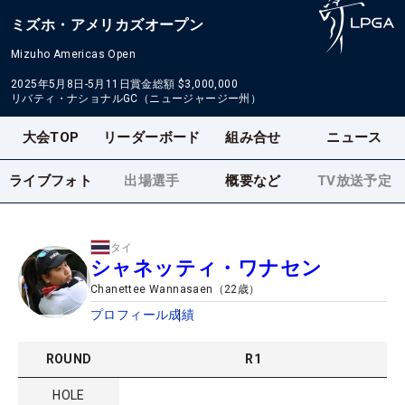
ミズホ・アメリカズオープン
Mizuho Americas Open
2025年5月8日-5月11日
賞金総額
$3,000,000
リバティ・ナショナルGC（ニュージャージー州）
大会TOP
リーダーボード
組み合せ
ニュース
ライブフォト
出場選手
概要など
TV放送予定
タイ
シャネッティ・ワナセン
Chanettee Wannasaen
（
22
歳）
プロフィール
成績
ROUND
R
1
HOLE