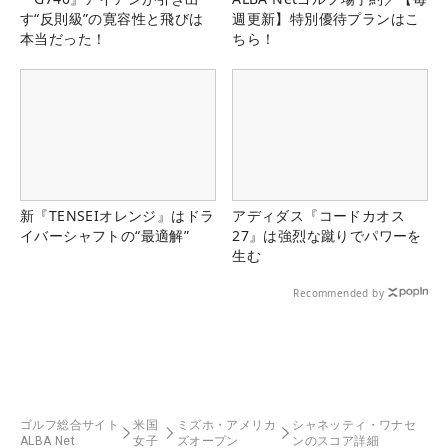
す“反則級”の寛容性と飛びは
週更新】特別優待プランはこ
本当だった！
ちら！
新『TENSEIオレンジ』はドラ
アディダス『コードカオス
イバーシャフトの“最適解”
27』は強烈な蹴りでパワーを
生む
Recommended by
ゴルフ総合サイト
米国
ミズホ・アメリカ
シャネッティ・ワナセ
ALBA Net
女子
ズオープン
ンのスコア詳細