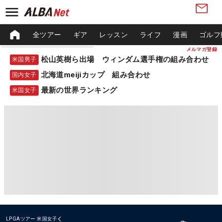
全ツアー
ギア
レッスン
ライフ
漫画
ゴルフ
メルマガ登録
松山英樹ら出場 ウィンダム選手権の組み合わせ
米国男子
北海道meijiカップ 組み合わせ
国内女子
最新の世界ランキング
米国女子
LPGAツアー
米国女子