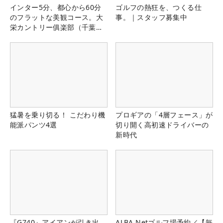
インター5分、都心から60分
ゴルフの熱狂を、つくる仕
のフラットな美観コース。大
事。｜スタッフ募集中
栄カントリー俱楽部（千葉
県）
猛暑を乗り切る！ こだわり機
プロギアの「4層フェース」が
能派パンツ4選
切り開く高初速ドライバーの
新時代
『G740』アイアンが引き出
ALBA Netゴルフ場予約／【毎