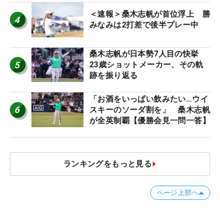
＜速報＞桑木志帆が首位浮上 勝
4
みなみは2打差で後半プレー中
桑木志帆が日本勢7人目の快挙
5
23歳ショットメーカー、その軌
跡を振り返る
「お酒をいっぱい飲みたい…ウイ
6
スキーのソーダ割を」 桑木志帆
が全英制覇【優勝会見一問一答】
ランキングをもっと見る
ページ上部へ