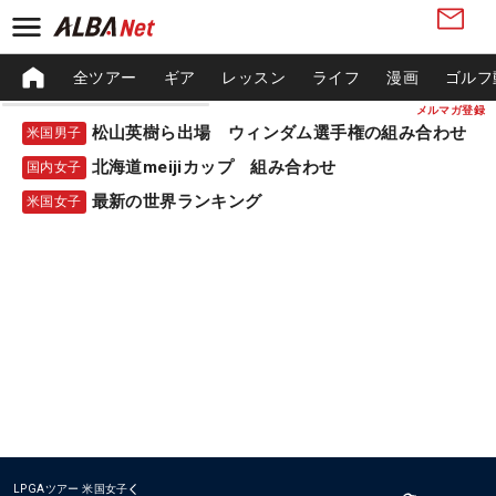
全ツアー
ギア
レッスン
ライフ
漫画
ゴルフ
メルマガ登録
松山英樹ら出場 ウィンダム選手権の組み合わせ
米国男子
北海道meijiカップ 組み合わせ
国内女子
最新の世界ランキング
米国女子
LPGAツアー
米国女子