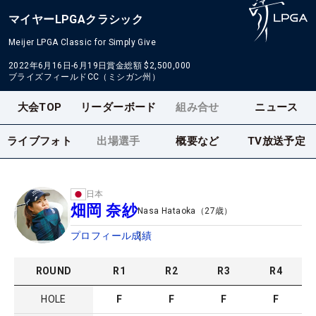
マイヤーLPGAクラシック
Meijer LPGA Classic for Simply Give
2022年6月16日-6月19日
賞金総額
$2,500,000
ブライズフィールドCC（ミシガン州）
大会TOP
リーダーボード
組み合せ
ニュース
ライブフォト
出場選手
概要など
TV放送予定
日本
畑岡 奈紗
Nasa Hataoka
（
27
歳）
プロフィール
成績
ROUND
R
1
R
2
R
3
R
4
HOLE
F
F
F
F