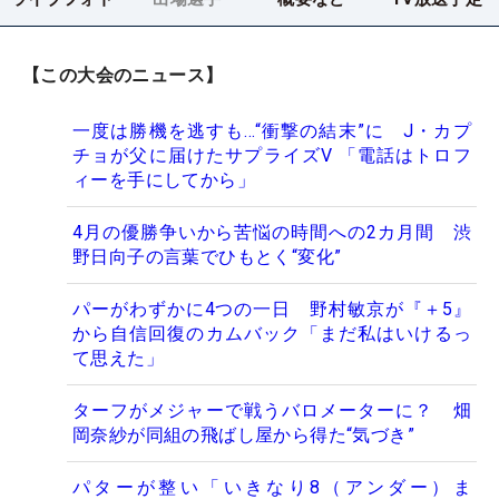
【この大会のニュース】
一度は勝機を逃すも…“衝撃の結末”に J・カプ
チョが父に届けたサプライズV 「電話はトロフ
ィーを手にしてから」
4月の優勝争いから苦悩の時間への2カ月間 渋
野日向子の言葉でひもとく“変化”
パーがわずかに4つの一日 野村敏京が『＋5』
から自信回復のカムバック「まだ私はいけるっ
て思えた」
ターフがメジャーで戦うバロメーターに？ 畑
岡奈紗が同組の飛ばし屋から得た“気づき”
パターが整い「いきなり8（アンダー）ま