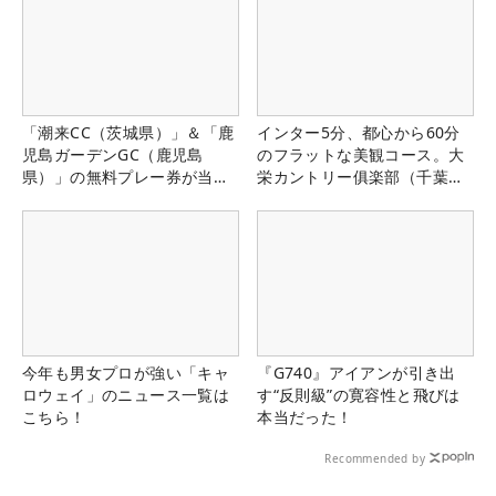
「潮来CC（茨城県）」＆「鹿
インター5分、都心から60分
児島ガーデンGC（鹿児島
のフラットな美観コース。大
県）」の無料プレー券が当た
栄カントリー俱楽部（千葉
る！！
県）
今年も男女プロが強い「キャ
『G740』アイアンが引き出
ロウェイ」のニュース一覧は
す“反則級”の寛容性と飛びは
こちら！
本当だった！
Recommended by