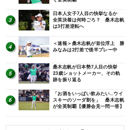
日本人女子7人目の快挙なるか
3
全英決着は何時ごろ？ 桑木志帆
は3打差逆転へ
＜速報＞桑木志帆が首位浮上 勝
4
みなみは2打差で後半プレー中
桑木志帆が日本勢7人目の快挙
5
23歳ショットメーカー、その軌
跡を振り返る
「お酒をいっぱい飲みたい…ウイ
6
スキーのソーダ割を」 桑木志帆
が全英制覇【優勝会見一問一答】