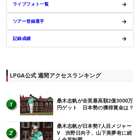
→
ライブフォト一覧
→
ツアー登録選手
→
記録成績
LPGA公式 週間アクセスランキング
桑木志帆が全英最高額2億3000万
1
円ゲット 日本勢の獲得賞金は？
桑木志帆が日本勢7人目メジャー
2
V 渋野日向子、山下美夢有に続
く全英制覇