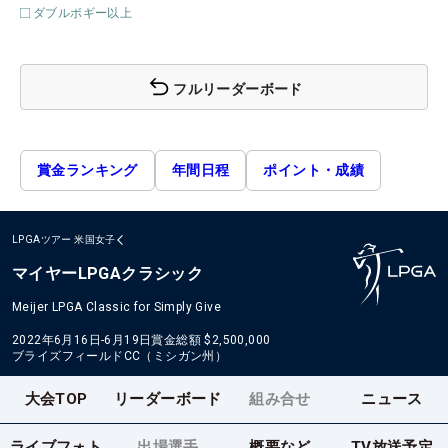
ダブルボギー以上
フルリーダーボード
賞金ランキング
年間日程
ポイント・成績
LPGAツアー
米国女子
マイヤーLPGAクラシック
Meijer LPGA Classic for Simply Give
2022年6月16日-6月19日
賞金総額
$2,500,000
ブライズフィールドCC（ミシガン州）
大会TOP
リーダーボード
組み合せ
ニュース
ライブフォト
出場選手
概要など
TV放送予定