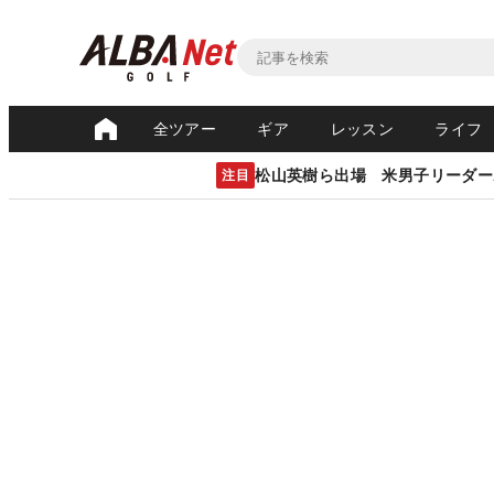
全ツアー
ギア
レッスン
ライフ
松山英樹ら出場 米男子リーダー
注目