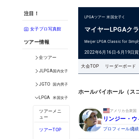
注目！
LPGAツアー
米国女子
マイヤーLPGAク
女子プロ写真館
ツアー情報
Meijer LPGA Classic for Simpl
2022年6月16日-6月19日
賞
全ツアー
大会TOP
リーダーボード
JLPGA
国内女子
JGTO
国内男子
ホールバイホール（ス
LPGA
米国女子
アメリカ合衆国
ツアーメニ
ュー
リンジー・ウ
プロフィール
成績
ツアーTOP