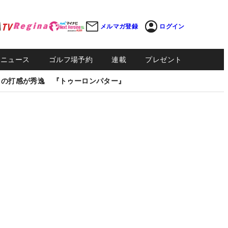
メルマガ登録
ログイン
Sニュース
ゴルフ場予約
連載
プレゼント
しの打感が秀逸 『トゥーロンパター』