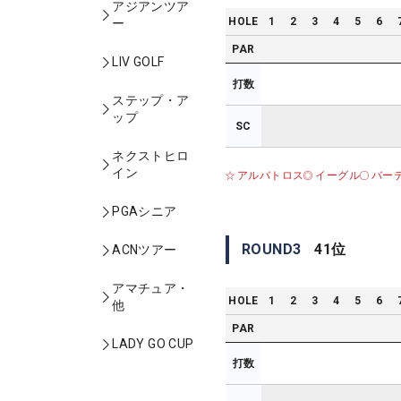
アジアンツア
HOLE
1
2
3
4
5
6
ー
PAR
LIV GOLF
打数
ステップ・ア
ップ
SC
ネクストヒロ
イン
アルバトロス
イーグル
バー
PGAシニア
ROUND
3
41
位
ACNツアー
アマチュア・
HOLE
1
2
3
4
5
6
他
PAR
LADY GO CUP
打数