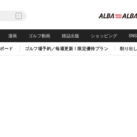
漫画
ゴルフ動画
雑誌出版
ショッピング
SN
ボード
ゴルフ場予約／毎週更新！限定優待プラン
削り出