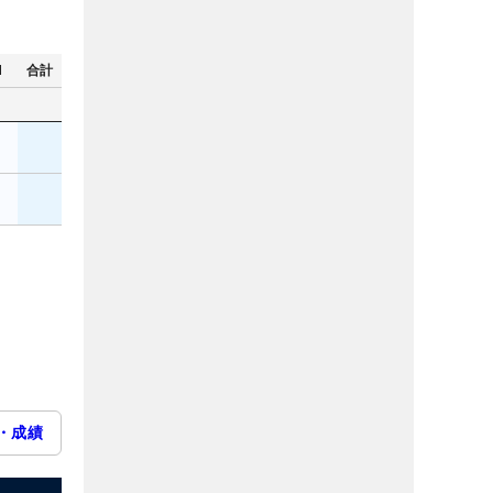
N
合計
・成績