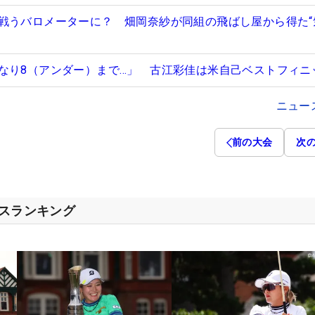
戦うバロメーターに？ 畑岡奈紗が同組の飛ばし屋から得た“
なり8（アンダー）まで…」 古江彩佳は米自己ベストフィニ
ニュー
前の大会
次
セスランキング