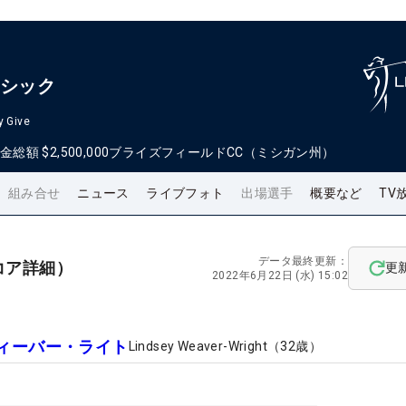
ラシック
y Give
金総額
$2,500,000
ブライズフィールドCC（ミシガン州）
組み合せ
ニュース
ライブフォト
出場選手
概要など
TV
データ最終更新：
コア詳細）
更
2022年6月22日 (水) 15:02
ィーバー・ライト
Lindsey Weaver-Wright
（
32
歳）