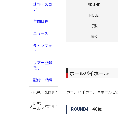
速報・スコ
ROUND
ア
HOLE
年間日程
打数
ニュース
順位
ライブフォ
ト
ツアー登録
選手
ホールバイホール
記録・成績
ホールバイホール = ホールご
PGA
米国男子
DPワ
欧州男子
ールド
ROUND
4
40
位