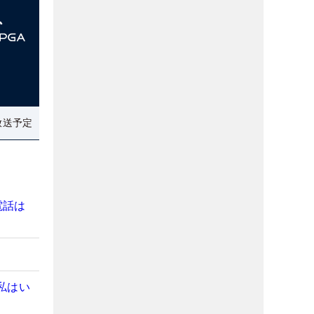
放送予定
電話は
私はい