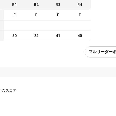
R
1
R
2
R
3
R
4
F
F
F
F
30
24
41
40
フルリーダー
とのスコア