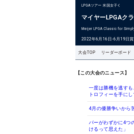
LPGAツアー
米国女子
マイヤーLPGAク
Meijer LPGA Classic for Simpl
2022年6月16日-6月19日
賞
大会TOP
リーダーボード
【この大会のニュース】
一度は勝機を逃すも
トロフィーを手にし
4月の優勝争いから
パーがわずかに4つ
けるって思えた」