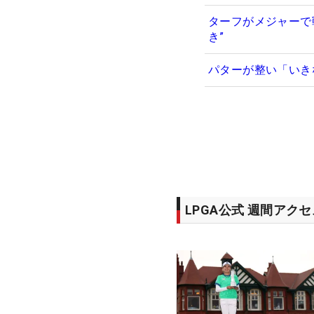
ターフがメジャーで
き”
パターが整い「いき
LPGA公式 週間アク