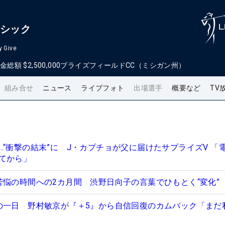
ラシック
y Give
金総額
$2,500,000
ブライズフィールドCC（ミシガン州）
組み合せ
ニュース
ライブフォト
出場選手
概要など
TV
…“衝撃の結末”に J・カプチョが父に届けたサプライズV 「
てから」
苦悩の時間への2カ月間 渋野日向子の言葉でひもとく“変化”
の一日 野村敏京が『＋5』から自信回復のカムバック「まだ