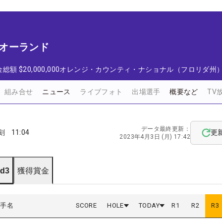
t オーランド
金総額
$20,000,000
オレンジ・カウンティ・ナショナル（フロリダ州
組み合せ
ニュース
ライブフォト
出場選手
概要など
TV
データ最終更新：
刻
11:04
更
2023年4月3日 (月) 17:42
d3
獲得賞金
選手名
SCORE
HOLE
TODAY
R
1
R
2
R
3