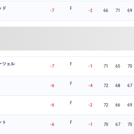
ッド
F
-7
-2
66
71
69
ーツェル
F
-7
-1
71
65
70
F
-6
-4
72
68
67
F
-6
-2
72
66
69
ント
F
-6
-1
70
67
70