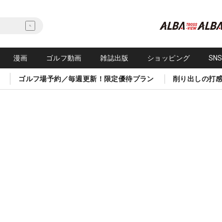
漫画
ゴルフ動画
雑誌出版
ショッピング
SN
ゴルフ場予約／毎週更新！限定優待プラン
削り出しの打