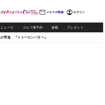
メルマガ登録
ログイン
Sニュース
ゴルフ場予約
連載
プレゼント
感が秀逸 『トゥーロンパター』