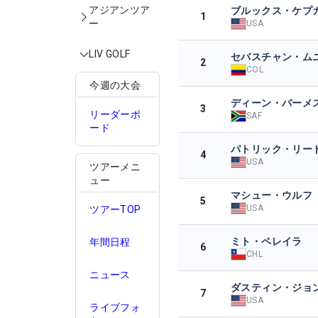
アジアンツア
ブルックス・ケプ
1
ー
USA
LIV GOLF
セバスチャン・ム
2
COL
今週の大会
ディーン・バーメ
3
リーダーボ
SAF
ード
パトリック・リー
4
USA
ツアーメニ
ュー
マシュー・ウルフ
5
USA
ツアーTOP
ミト・ペレイラ
年間日程
6
CHL
ニュース
ダスティン・ジョ
7
USA
ライブフォ