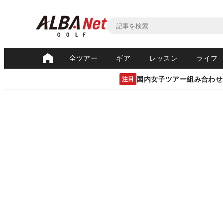
全ツアー
ギア
レッスン
ライフ
国内女子ツアー組み合わせ
注目