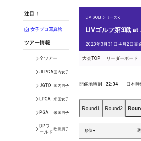
注目！
LIV GOLFシリーズ
LIVゴルフ第3戦 a
女子プロ写真館
ツアー情報
2023年3月31日-4月2日
賞
大会TOP
リーダーボード
全ツアー
JLPGA
国内女子
開催地時刻
22:04
日本時
JGTO
国内男子
LPGA
米国女子
Round1
Round2
Roun
PGA
米国男子
DPワ
欧州男子
順位
ールド