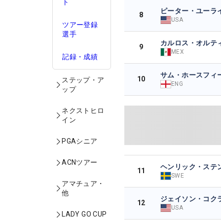
ト
ピーター・ユーラ
8
USA
ツアー登録
選手
カルロス・オルテ
9
MEX
記録・成績
サム・ホースフィ
10
ステップ・ア
ENG
ップ
ネクストヒロ
イン
PGAシニア
ACNツアー
ヘンリック・ステ
11
SWE
アマチュア・
他
ジェイソン・コク
12
USA
LADY GO CUP