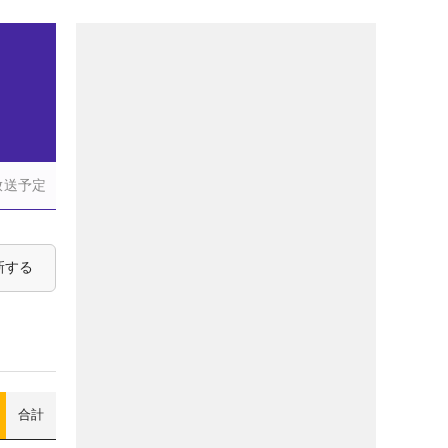
）
放送予定
新する
合計