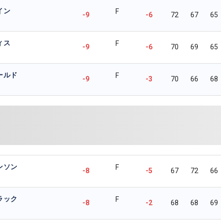
イン
F
-9
-6
72
67
65
ィス
F
-9
-6
70
69
65
ールド
F
-9
-3
70
66
68
ンソン
F
-8
-5
67
72
66
ラック
F
-8
-2
68
68
69