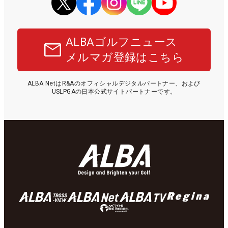
ALBAゴルフニュース
メルマガ登録はこちら
ALBA NetはR&Aのオフィシャルデジタルパートナー、および
USLPGAの日本公式サイトパートナーです。