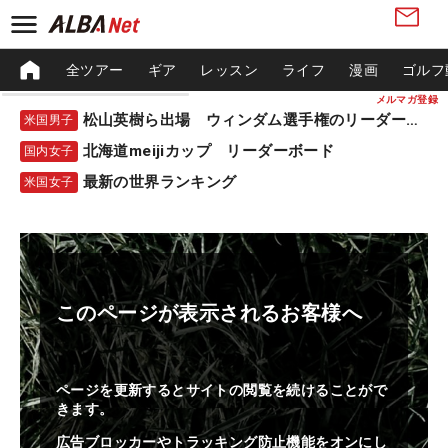
全ツアー
ギア
レッスン
ライフ
漫画
ゴルフ
メルマガ登録
松山英樹ら出場 ウィンダム選手権のリーダーボード
米国男子
北海道meijiカップ リーダーボード
国内女子
最新の世界ランキング
米国女子
このページが表示されるお客様へ
ページを更新するとサイトの閲覧を続けることがで
きます。
広告ブロッカーやトラッキング防止機能をオンにし