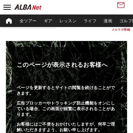
全ツアー
ギア
レッスン
ライフ
漫画
ゴルフ
メルマガ登録
このページが表示されるお客様へ
ページを更新するとサイトの閲覧を続けることがで
きます。
広告ブロッカーやトラッキング防止機能をオンにし
ている場合、この画面が頻繁に表示されることがあ
ります。
お客様にはご不便をおかけいたしますが、何卒ご理
解いただきますよう、お願い申し上げます。