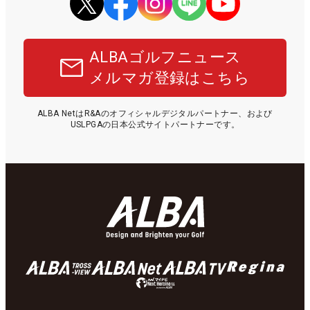
ALBAゴルフニュース
メルマガ登録はこちら
ALBA NetはR&Aのオフィシャルデジタルパートナー、および
USLPGAの日本公式サイトパートナーです。