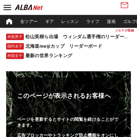
全ツアー
ギア
レッスン
ライフ
漫画
ゴルフ
メルマガ登録
松山英樹ら出場 ウィンダム選手権のリーダーボード
米国男子
北海道meijiカップ リーダーボード
国内女子
最新の世界ランキング
米国女子
このページが表示されるお客様へ
ページを更新するとサイトの閲覧を続けることがで
きます。
広告ブロッカーやトラッキング防止機能をオンにし