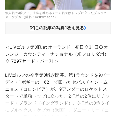
個人戦で3位タイ、主将を務めるチーム戦ではトップに立ったブルック
ス・ケプカ （撮影：GettyImages）
この記事の写真
1
枚を見る
＜LIVゴルフ第3戦 at オーランド 初日◇31日◇オ
レンジ・カウンティ・ナショナル（米フロリダ州）
◇ 7297ヤード・パー71＞
LIVゴルフの今季第3戦が開幕。第1ラウンドを9バー
ディ・1ボギーの「62」で回ったセバスチャン・ム
ニョス（コロンビア）が、9アンダーのロケットス
タートで単独トップに立った。2打差の2位にリチャ
ード・ブランド（イングランド）、3打差の3位タイ
にブルックス・ケプカ（米国）、ダニー・リー（ニ