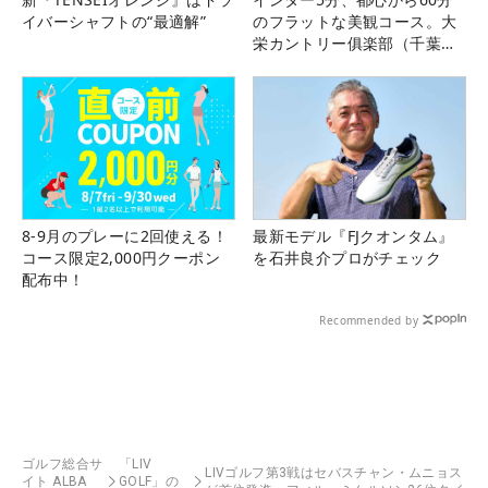
イバーシャフトの“最適解”
のフラットな美観コース。大
栄カントリー俱楽部（千葉
県）
8-9月のプレーに2回使える！
最新モデル『FJクオンタム』
コース限定2,000円クーポン
を石井良介プロがチェック
配布中！
Recommended by
ゴルフ総合サ
「LIV
LIVゴルフ第3戦はセバスチャン・ムニョス
イト ALBA
GOLF」の