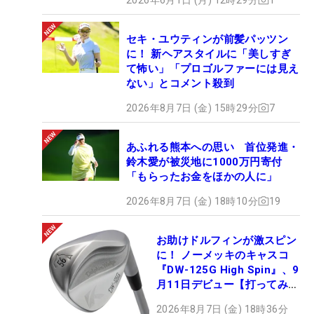
セキ・ユウティンが前髪パッツン
に！ 新ヘアスタイルに「美しすぎ
て怖い」「プロゴルファーには見え
ない」とコメント殺到
2026年8月7日 (金) 15時29分
7
あふれる熊本への思い 首位発進・
鈴木愛が被災地に1000万円寄付
「もらったお金をほかの人に」
2026年8月7日 (金) 18時10分
19
お助けドルフィンが激スピン
に！ ノーメッキのキャスコ
『DW-125G High Spin』、9
月11日デビュー【打ってみ
た】
2026年8月7日 (金) 18時36分