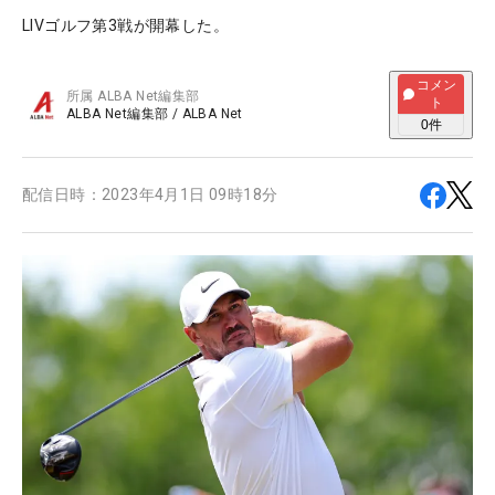
LIVゴルフ第3戦が開幕した。
コメン
所属
ALBA Net編集部
ト
ALBA Net編集部
/
ALBA Net
0
件
配信日時：
2023年4月1日 09時18分