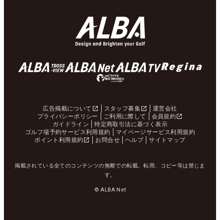
広告掲載について
スタッフ募集
運営会社
プライバシーポリシー
ご利用に際して
会員規約
ガイドライン
特定商取引法に基づく表示
ゴルフ場予約サービス利用規約
マイページサービス利用規約
ポイント利用規約
お問合せ
ヘルプ
サイトマップ
掲載されている全てのコンテンツの無断での転載、転用、コピー等は禁じま
す。
© ALBA Net