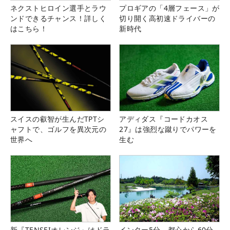
ネクストヒロイン選手とラウ
プロギアの「4層フェース」が
ンドできるチャンス！詳しく
切り開く高初速ドライバーの
はこちら！
新時代
スイスの叡智が生んだTPTシ
アディダス『コードカオス
ャフトで、ゴルフを異次元の
27』は強烈な蹴りでパワーを
世界へ
生む
新『TENSEIオレンジ』はドラ
インター5分、都心から60分