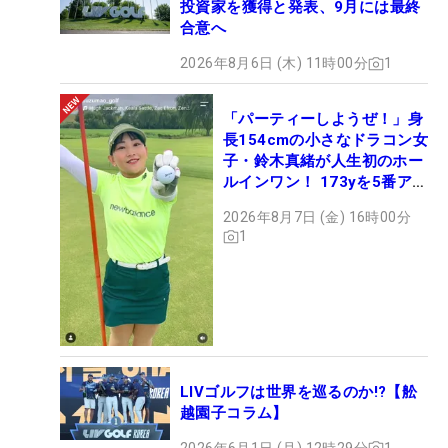
投資家を獲得と発表、9月には最終
合意へ
2026年8月6日 (木) 11時00分
1
「パーティーしようぜ！」身
長154cmの小さなドラコン女
子・鈴木真緒が人生初のホー
ルインワン！ 173yを5番アイ
アンで会心のショット
2026年8月7日 (金) 16時00分
1
LIVゴルフは世界を巡るのか!?【舩
越園子コラム】
2026年6月1日 (月) 12時29分
1