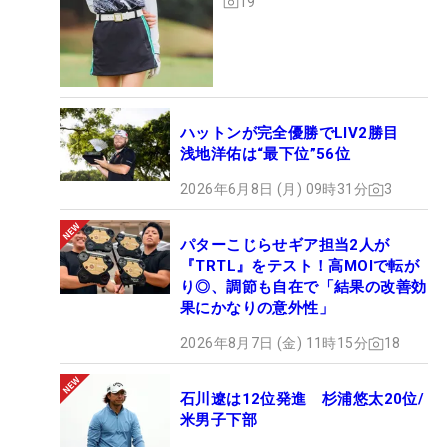
19
ハットンが完全優勝でLIV2勝目
浅地洋佑は“最下位”56位
2026年6月8日 (月) 09時31分
3
パターこじらせギア担当2人が
『TRTL』をテスト！高MOIで転が
り◎、調節も自在で「結果の改善効
果にかなりの意外性」
2026年8月7日 (金) 11時15分
18
石川遼は12位発進 杉浦悠太20位/
米男子下部