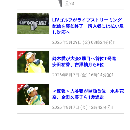
33
LIVゴルフがライブストリーミング
配信を突如終了 購入者には払い戻
し対応へ
2026年5月29日 (金) 08時24分
1
鈴木愛が大会2勝目へ首位T発進
安田祐香、吉澤柚月ら5位
2026年8月7日 (金) 16時14分
1
＜速報＞入谷響が単独首位 永井花
奈、金田久美子ら1差追走
2026年8月7日 (金) 12時42分
1