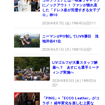
ゴルフウェアとは一味違うギャップ
にノックアウト！ ファンが惚れ直
した「ドレス姿が完璧すぎる女子プ
ロ」神10
2026年8月7日 (金) 19時45分
111
ニーマンがPO制してLIV8勝目 浅
地洋佑41位
2026年6月1日 (月) 10時15分
1
LIVゴルフが大量スタッフ解
雇へ？ あすにも選手ミーテ
ィング実施へ
2026年8月5日 (水) 14時02分
1
「PING」×「ECCO Leather」がコ
ラボ！ 経年変化を楽しむ上質な