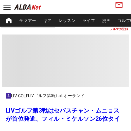
全ツアー
ギア
レッスン
ライフ
漫画
ゴルフ
メルマガ登録
LIVゴルフ第3戦 at オーランド
LIV GOLF
LIVゴルフ第3戦はセバスチャン・ムニョス
が首位発進、フィル・ミケルソン26位タイ