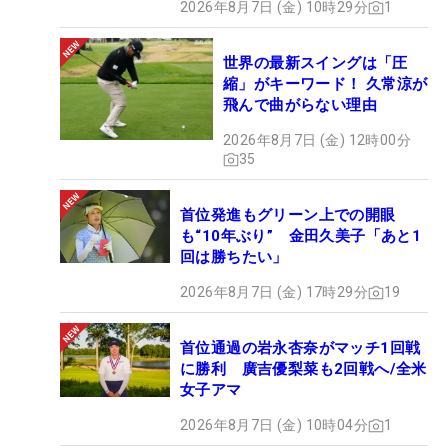
2026年8月7日 (金) 10時29分
1
世界の最新スイングは「圧
縮」がキーワード！ 久常涼が
飛んで曲がらない理由
2026年8月7日 (金) 12時00分
35
首位発進もグリーン上での開眼
も“10年ぶり” 金田久美子「あと1
回は勝ちたい」
2026年8月7日 (金) 17時29分
19
首位通過の岩永杏奈がマッチ1回戦
に勝利 廣吉優梨菜も2回戦へ/全米
女子アマ
2026年8月7日 (金) 10時04分
1