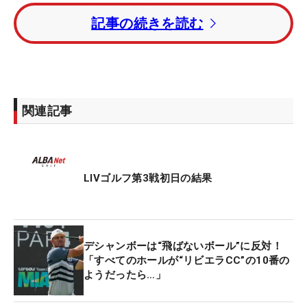
ュージーランド）が並んでいる。
記事の続きを読む
注目選手ではダスティン・ジョンソン（米国）が7
位タイ、フィル・ミケルソン（米国）が26位タイ、
セルヒオ・ガルシア（スペイン）が35位タイ。
関連記事
チーム戦はブルックス・ケプカが主将を務める『ス
マッシュGC』が、14アンダーで2位に1打差をつけ
てトップに立っている。
LIVゴルフ第3戦初日の結果
今大会も賞金総額は2500万ドル（約33億円）で、
個人戦優勝で400万ドル（約5億3000万円）、チー
ム戦優勝には300万ドル（約3億9800万円）が与え
デシャンボーは“飛ばないボール”に反対！
られる。
「すべてのホールが“リビエラCC”の10番の
ようだったら…」