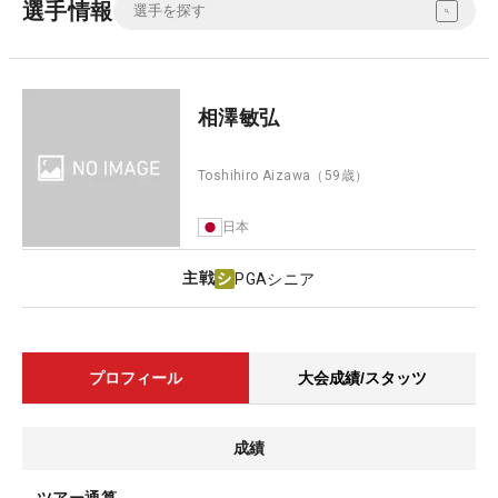
選手情報
相澤敏弘
Toshihiro Aizawa
（59歳）
日本
主戦
PGAシニア
プロフィール
大会成績/スタッツ
成績