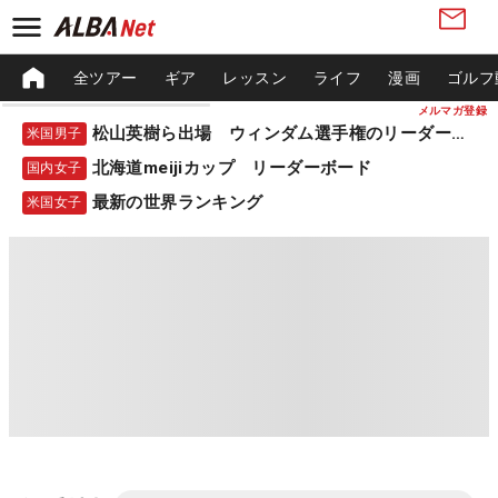
全ツアー
ギア
レッスン
ライフ
漫画
ゴルフ
メルマガ登録
松山英樹ら出場 ウィンダム選手権のリーダーボード
米国男子
北海道meijiカップ リーダーボード
国内女子
最新の世界ランキング
米国女子