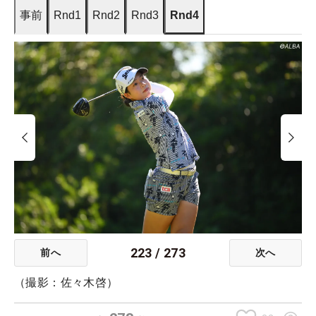
事前
Rnd1
Rnd2
Rnd3
Rnd4
223
/
273
前へ
次へ
（撮影：佐々木啓）