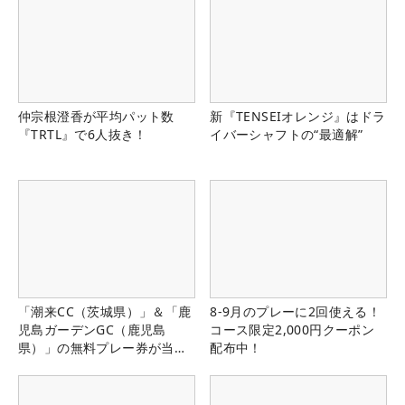
仲宗根澄香が平均パット数
新『TENSEIオレンジ』はドラ
『TRTL』で6人抜き！
イバーシャフトの“最適解”
「潮来CC（茨城県）」＆「鹿
8-9月のプレーに2回使える！
児島ガーデンGC（鹿児島
コース限定2,000円クーポン
県）」の無料プレー券が当た
配布中！
る！！