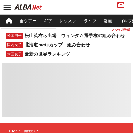
全ツアー
ギア
レッスン
ライフ
漫画
ゴルフ
メルマガ登録
松山英樹ら出場 ウィンダム選手権の組み合わせ
米国男子
北海道meijiカップ 組み合わせ
国内女子
最新の世界ランキング
米国女子
JLPGAツアー
国内女子