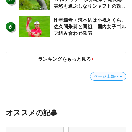
美悠も選ぶしなりシャフトの効果
【ツアープロたちの“飛ばしギ
ア”】
昨年覇者・河本結は小祝さくら、
6
佐久間朱莉と同組 国内女子ゴル
フ組み合わせ発表
ランキングをもっと見る
ページ上部へ
オススメの記事