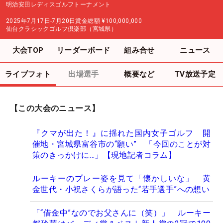
明治安田レディスゴルフトーナメント
2025年7月17日-7月20日
賞金総額
¥100,000,000
仙台クラシックゴルフ倶楽部（宮城県）
大会TOP
リーダーボード
組み合せ
ニュース
ライブフォト
出場選手
概要など
TV放送予定
【この大会のニュース】
『クマが出た！』に揺れた国内女子ゴルフ 開
催地・宮城県富谷市の“願い” 「今回のことが対
策のきっかけに…」【現地記者コラム】
ルーキーのプレー姿を見て「懐かしいな」 黄
金世代・小祝さくらが語った“若手選手”への想い
「“借金中”なのでお父さんに（笑）」 ルーキー