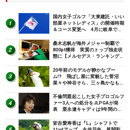
国内女子ゴルフ「大東建託・いい
1
部屋ネットレディス」の開催時期
＆コース変更へ 4月に岐阜で開
催
桑木志帆が海外メジャー制覇で
2
800pt獲得 実質のトップ独走状
態に【メルセデス・ランキング番
外編】
20年前のモデルが静かなブー
3
ム!? 飛ばし屋に変貌した菅沼
菜々や神谷そら、三ヶ島かなも使
う“名器”が人気な理由【ツアープ
ロたちの“飛ばしギア”】
不倫問題起こした女子プロゴルフ
4
ァー3人への処分をJLPGAが発
表 栗永遼キャディは9年間の立
ち入り禁止
皆吉愛寿香は『L』シャフトで
5
11ydアップ 永井花奈、尾関彩