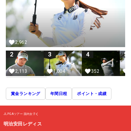
2,962
2
3
4
5
2,113
1,004
352
賞金ランキング
年間日程
ポイント・成績
JLPGAツアー
国内女子
明治安田レディス