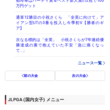
都玲華はバーディ賞＆ベスト新人賞の2冠で100
万円ゲット
通算12勝目の小祝さくら 「全英に向けて」ア
イアン型UTの3番を投入し今季初V【勝者のギ
ア】
次なる標的は「全英」 小祝さくらが7年連続優
勝達成の裏で抱えていた不安「急に痛くなっ
て…」
ニュース一覧
前の大会
次の大会
JLPGA (国内女子) メニュー