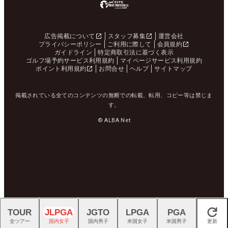
広告掲載について
スタッフ募集
運営会社
プライバシーポリシー
ご利用に際して
会員規約
ガイドライン
特定商取引法に基づく表示
ゴルフ場予約サービス利用規約
マイページサービス利用規約
ポイント利用規約
お問合せ
ヘルプ
サイトマップ
掲載されている全てのコンテンツの無断での転載、転用、コピー等は禁じま
す。
© ALBA Net
TOUR
JLPGA
JGTO
LPGA
PGA
閉じる
全ツアー
国内女子
国内男子
米国女子
米国男子
更新