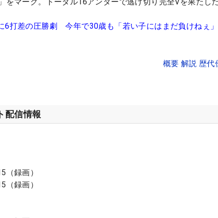
0」をマーク。トータル16アンダーで逃げ切り完全Vを果たし
に6打差の圧勝劇 今年で30歳も「若い子にはまだ負けねぇ
概要 解説 歴
ット配信情報
:15（録画）
:15（録画）