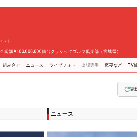
メント
金総額
¥100,000,000
仙台クラシックゴルフ倶楽部（宮城県）
組み合せ
ニュース
ライブフォト
出場選手
概要など
TV
更
ニュース