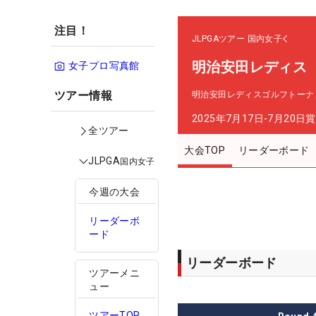
注目！
JLPGAツアー
国内女子
明治安田レディス
女子プロ写真館
ツアー情報
明治安田レディスゴルフトーナ
2025年7月17日-7月20日
賞
全ツアー
大会TOP
リーダーボード
JLPGA
国内女子
今週の大会
リーダーボ
ード
リーダーボード
ツアーメニ
ュー
ツアーTOP