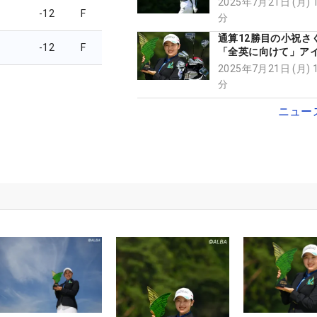
2025年7月21日 (月) 
冠で100万円ゲット
-12
F
分
通算12勝目の小祝
-12
F
「全英に向けて」ア
UTの3番を投入し今
2025年7月21日 (月) 
V【勝者のギア】
分
ニュー