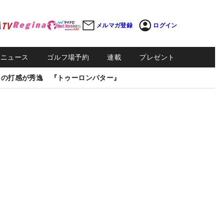
メルマガ登録
ログイン
Sニュース
ゴルフ場予約
連載
プレゼント
しの打感が秀逸 『トゥーロンパター』