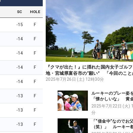
4
SC
HOLE
-15
F
-14
F
-14
F
『クマが出た！』に揺れた国内女子ゴルフ
-14
F
地・宮城県富谷市の“願い” 「今回のこと
のきっかけに…」【現地記者コラム】
2025年7月26日 (土) 12時30分
-14
F
ルーキーのプレー姿
-13
F
「懐かしいな」 黄
小祝さくらが語った“
2025年7月22日 (火) 
-13
F
手”への想い
分
「“借金中”なのでお
-13
F
（笑）」 ルーキー
バーディ賞＆ベスト新