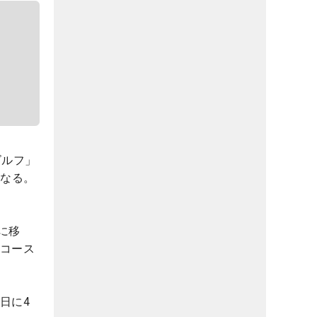
ゴルフ」
となる。
に移
陵コース
日に4