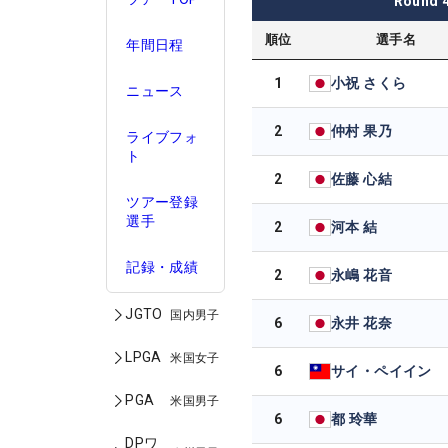
Round
順位
選手名
年間日程
1
小祝 さくら
ニュース
2
仲村 果乃
ライブフォ
ト
2
佐藤 心結
ツアー登録
選手
2
河本 結
記録・成績
2
永嶋 花音
JGTO
国内男子
6
永井 花奈
LPGA
米国女子
6
サイ・ペイイン
PGA
米国男子
6
都 玲華
DPワ