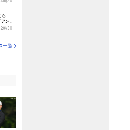
14時30
さくら
イアン型
季初
12時30
ス一覧