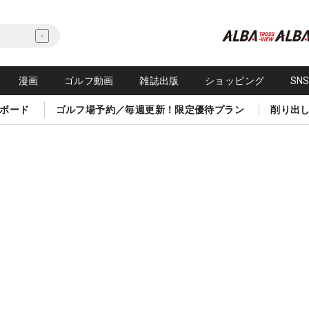
漫画
ゴルフ動画
雑誌出版
ショッピング
SN
ボード
ゴルフ場予約／毎週更新！限定優待プラン
削り出