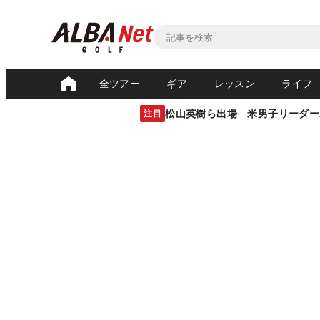
全ツアー
ギア
レッスン
ライフ
松山英樹ら出場 米男子リーダー
注目