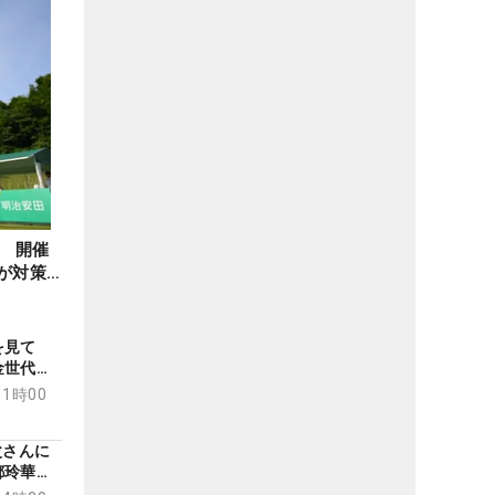
 開催
が対策
を見て
金世代・
若手選
11時00
父さんに
都玲華は
人賞の2