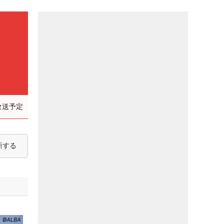
放送予定
新する