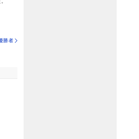
た。
」
代優勝者