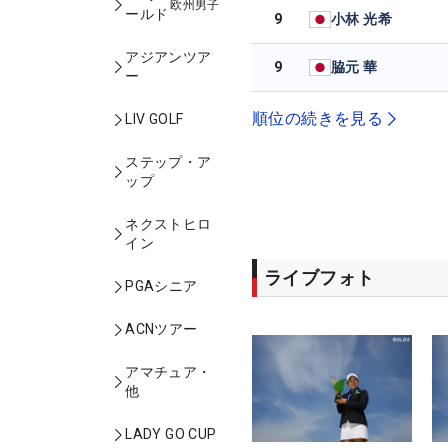
欧州男子
ールド
9
小林 光希
アジアンツア
9
脇元 華
ー
順位の続きを見る
LIV GOLF
ステップ・ア
ップ
ネクストヒロ
イン
ライブフォト
PGAシニア
ACNツアー
アマチュア・
他
LADY GO CUP