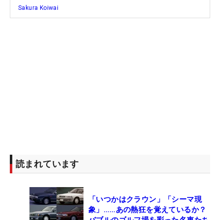
Sakura Koiwai
2017年にプロテスト合格を果たした小祝が初優勝を
挙げたのは、プロ3年目、21歳の時。何度も惜敗を
経験しながら、19年7月の「サマンサタバサレディ
ース」でトロフィーを掲げた。そこから今回の優勝
で、7年連続勝利中。これは継続している選手のな
かで最長の年数だ。21年には4勝を挙げているが、
そういった時の“勢い”を、今の若い選手たちに重ね
ているのかもしれない。
今後の目標は「複数回優勝とメジャーで勝つこ
と」。そして来週には海外メジャーの「AIG女子オ
ープン」（全英）でも戦う。女王への意識について
読まれています
は、「そこはあまり考えていなくて…。とにかく毎
試合、優勝を目指して頑張るのが目標」と肩ひじ張
「いつかはクラウン」「シーマ現
ってないが、ツアー屈指の人気者は後輩たちにその
象」……あの熱狂を覚えているか？
背中を見せながら、これからも女子ゴルフ界を引っ