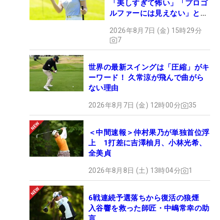
「美しすぎて怖い」「プロゴ
ルファーには見えない」とコ
メント殺到
2026年8月7日 (金) 15時29分
7
世界の最新スイングは「圧縮」がキ
ーワード！ 久常涼が飛んで曲がら
ない理由
2026年8月7日 (金) 12時00分
35
＜中間速報＞仲村果乃が単独首位浮
上 1打差に吉澤柚月、小林光希、
全美貞
2026年8月8日 (土) 13時04分
1
6戦連続予選落ちから復活の狼煙
入谷響を救った師匠・中嶋常幸の助
言