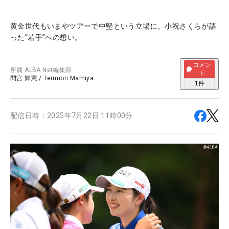
黄金世代もいまやツアーで中堅という立場に。小祝さくらが語
った“若手”への想い。
コメン
所属
ALBA Net編集部
ト
間宮 輝憲
/
Terunori Mamiya
1
件
配信日時：
2025年7月22日 11時00分