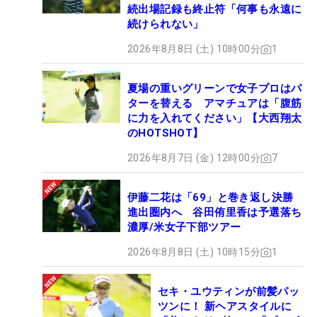
続出場記録も終止符「何事も永遠に
続けられない」
2026年8月8日 (土) 10時00分
1
夏場の重いグリーンで女子プロはパ
ターを替える アマチュアは「腹筋
に力を入れてください」【大西翔太
のHOTSHOT】
2026年8月7日 (金) 12時00分
7
伊藤二花は「69」と巻き返し決勝
進出圏内へ 谷田侑里香は予選落ち
濃厚/米女子下部ツアー
2026年8月8日 (土) 10時15分
1
セキ・ユウティンが前髪パッ
ツンに！ 新ヘアスタイルに