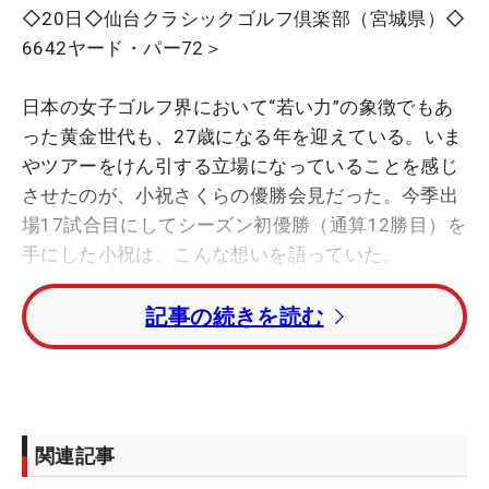
◇20日◇仙台クラシックゴルフ倶楽部（宮城県）◇
6642ヤード・パー72＞
日本の女子ゴルフ界において“若い力”の象徴でもあ
った黄金世代も、27歳になる年を迎えている。いま
やツアーをけん引する立場になっていることを感じ
させたのが、小祝さくらの優勝会見だった。今季出
場17試合目にしてシーズン初優勝（通算12勝目）を
手にした小祝は、こんな想いを語っていた。
記事の続きを読む
「特にルーキーの子だったり、若手の勢いもすご
い。本当に負けないように頑張らなきゃなっていう
風に、いい刺激をもらいながらやっています」
昨年のプロテスト合格組では入谷響が6月の「ニチ
関連記事
レイレディス」でツアー初優勝を飾った。それ以外