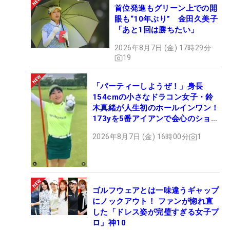
首位発進もグリーン上での開
眼も“10年ぶり” 金田久美子
「あと1回は勝ちたい」
2026年8月7日 (金) 17時29分
19
「パーティーしようぜ！」身長
154cmの小さなドラコン女子・鈴
木真緒が人生初のホールインワン！
173yを5番アイアンで会心のショッ
ト
2026年8月7日 (金) 16時00分
1
ゴルフウェアとは一味違うギャップ
にノックアウト！ ファンが惚れ直
した「ドレス姿が完璧すぎる女子プ
ロ」神10