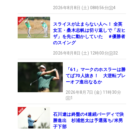
2026年8月8日 (土) 08時56分
4
スライスが止まらない人へ！ 全英
女王・桑木志帆は切り返しで「左ヒ
ザ」を先に動かしていた #優勝者
のスイング
2026年8月8日 (土) 12時00分
32
「61」マークのホスラーは勝
てば70人抜き！ 大逆転プレ
ーオフ進出なるか
2026年8月7日 (金) 11時30分
1
石川遼は終盤の4連続バーディで決
勝進出 杉浦悠太は予選落ち/米男
子下部