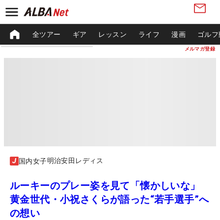
全ツアー
ギア
レッスン
ライフ
漫画
ゴルフ
メルマガ登録
明治安田レディス
国内女子
ルーキーのプレー姿を見て「懐かしいな」
黄金世代・小祝さくらが語った“若手選手”へ
の想い