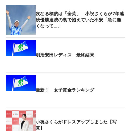
にもメルセデス・ランキング（MR）10位につける
荒木優奈ら、毎週のようにルーキーたちが上位で大
次なる標的は「全英」 小祝さくらが7年連
会を盛り上げている。また今季から、昨季女王の竹
続優勝達成の裏で抱えていた不安「急に痛
田麗央や、山下美夢有らツアーの顔役たちが米ツア
くなって…」
ーに参戦。その影響で“群雄割拠”とも表現されるツ
アーは、現在MR1位に立つ佐久間朱莉や、小祝と同
じ北海道出身の内田ことこら、すでに今季6人もの
明治安田レディス 最終結果
初優勝者を生み出している。
小祝にとっては、長年、ともにプレーしてきた選手
たちが海外でプレーする姿も、「みんな活躍してい
るし、日本から見てますけど、本当にいつもすごい
最新！ 女子賞金ランキング
なって思っています」と力になる。それと同時に日
本を主戦場にしているなかで、上記したような若手
の存在も発奮材料になっている。宮城では、予選ラ
ウンド2日間を入谷とプレーしたが、そんな気持ち
小祝さくらがドレスアップしました【写
真】
が強まったと思わせるような言葉も聞こえてきた。