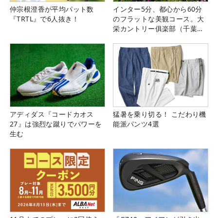
仲宗根澄香が平均パット数
インター5分、都心から60分
『TRTL』で6人抜き！
のフラットな美観コース。大
栄カントリー俱楽部（千葉
県）
アディダス『コードカオス
猛暑を乗り切る！ こだわり機
27』は強烈な蹴りでパワーを
能派パンツ4選
生む