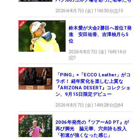
バブルのゴルフ場を彩った名車たち
張ってくれるはずだ。（文・間宮輝憲）
2026年8月7日 (金) 11時30分
10
鈴木愛が大会2勝目へ首位T発
進 安田祐香、吉澤柚月ら5
位
2026年8月7日 (金) 16時14分
1
「PING」×「ECCO Leather」がコ
ラボ！ 経年変化を楽しむ上質な
『ARIZONA DESERT』コレクショ
ン、9月15日限定デビュー
2026年8月7日 (金) 14時28分
64
2006年発売の『ツアーAD PT』が
再び脚光 脇元華、穴井詩も投入
「初速が強くなった感じ」