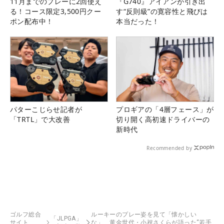
11月までのプレーに2回使え
『G740』アイアンが引き出
る！コース限定3,500円クー
す“反則級”の寛容性と飛びは
ポン配布中！
本当だった！
パターこじらせ記者が
プロギアの「4層フェース」が
「TRTL」で大改善
切り開く高初速ドライバーの
新時代
Recommended by
ゴルフ総合
ルーキーのプレー姿を見て「懐かしい
「JLPGA」
サイト
な」 黄金世代・小祝さくらが語った“若手