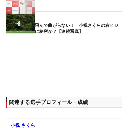
「初めて一緒に回ったんですけど、すごい飛距離が
出ると聞いていたので、どんな感じのプレーをする
飛んで曲がらない！ 小祝さくらの右ヒジ
のか楽しみにしていました。そしたら、曲がらない
に秘密が？【連続写真】
し、飛ぶし、パッティングもうまいし、で。『これ
は優勝するよな』と思いました。勢いもあって、自
分が若かったときを思い出して、懐かしいなと思い
ながら一緒にプレーをしていました」
“若手のカベ”として立ちはだかる…という意識につい
て小祝に聞いてみると、「いや、それは全然…」と
首を横に振る。あくまでも同じツアーで戦う選手と
して、切磋琢磨するという気持ちのほうが強い。そ
関連する選手プロフィール・成績
れは「負けないように頑張らないとって、すごく感
じました」という言葉を繰り返したことからもうか
がえる。
小祝 さくら