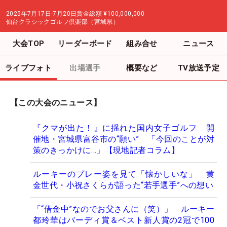
2025年7月17日-7月20日
賞金総額
¥100,000,000
仙台クラシックゴルフ倶楽部（宮城県）
大会TOP
リーダーボード
組み合せ
ニュース
ライブフォト
出場選手
概要など
TV放送予定
【この大会のニュース】
『クマが出た！』に揺れた国内女子ゴルフ 開
催地・宮城県富谷市の“願い” 「今回のことが対
策のきっかけに…」【現地記者コラム】
ルーキーのプレー姿を見て「懐かしいな」 黄
金世代・小祝さくらが語った“若手選手”への想い
「“借金中”なのでお父さんに（笑）」 ルーキー
都玲華はバーディ賞＆ベスト新人賞の2冠で100