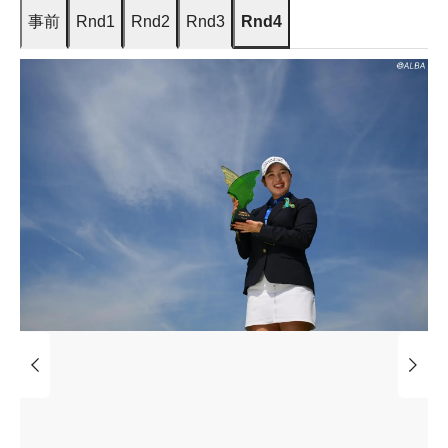
事前
Rnd1
Rnd2
Rnd3
Rnd4