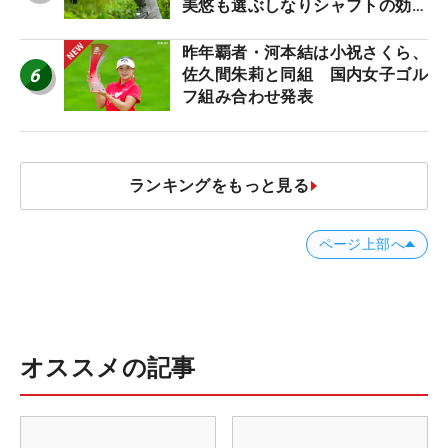
美悠も選ぶしなりシャフトの効果
【ツアープロたちの“飛ばしギ
ア”】
昨年覇者・河本結は小祝さくら、
6
佐久間朱莉と同組 国内女子ゴル
フ組み合わせ発表
ランキングをもっと見る
ページ上部へ
オススメの記事