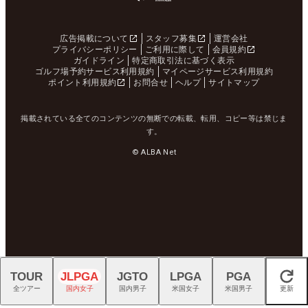
広告掲載について
スタッフ募集
運営会社
プライバシーポリシー
ご利用に際して
会員規約
ガイドライン
特定商取引法に基づく表示
ゴルフ場予約サービス利用規約
マイページサービス利用規約
ポイント利用規約
お問合せ
ヘルプ
サイトマップ
掲載されている全てのコンテンツの無断での転載、転用、コピー等は禁じま
す。
© ALBA Net
TOUR
JLPGA
JGTO
LPGA
PGA
閉じる
全ツアー
国内女子
国内男子
米国女子
米国男子
更新