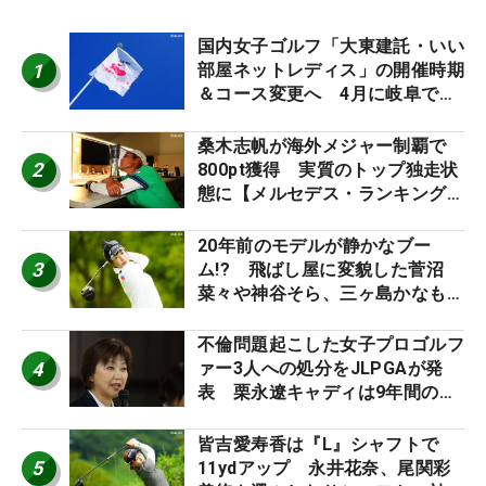
国内女子ゴルフ「大東建託・いい
1
部屋ネットレディス」の開催時期
＆コース変更へ 4月に岐阜で開
催
桑木志帆が海外メジャー制覇で
2
800pt獲得 実質のトップ独走状
態に【メルセデス・ランキング番
外編】
20年前のモデルが静かなブー
3
ム!? 飛ばし屋に変貌した菅沼
菜々や神谷そら、三ヶ島かなも使
う“名器”が人気な理由【ツアープ
ロたちの“飛ばしギア”】
不倫問題起こした女子プロゴルフ
4
ァー3人への処分をJLPGAが発
表 栗永遼キャディは9年間の立
ち入り禁止
皆吉愛寿香は『L』シャフトで
5
11ydアップ 永井花奈、尾関彩