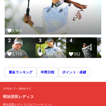
2,962
2
3
4
5
2,113
1,004
352
賞金ランキング
年間日程
ポイント・成績
JLPGAツアー
国内女子
明治安田レディス
明治安田レディスゴルフトーナメント