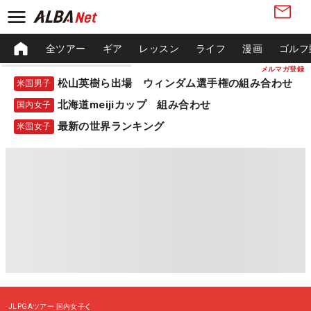
全ツアー
ギア
レッスン
ライフ
漫画
ゴルフ
メルマガ登録
松山英樹ら出場 ウィンダム選手権の組み合わせ
米国男子
北海道meijiカップ 組み合わせ
国内女子
最新の世界ランキング
米国女子
JLPGAツアー
国内女子