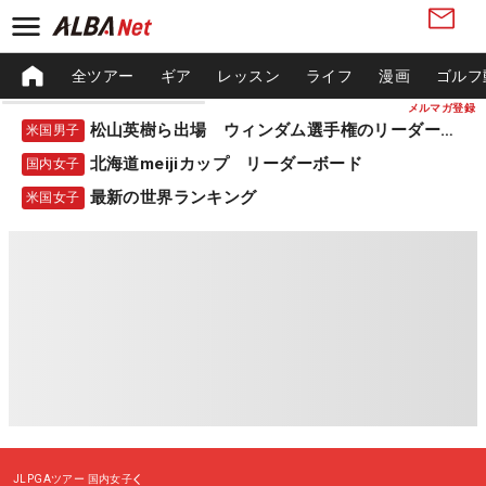
全ツアー
ギア
レッスン
ライフ
漫画
ゴルフ
メルマガ登録
松山英樹ら出場 ウィンダム選手権のリーダーボード
米国男子
北海道meijiカップ リーダーボード
国内女子
最新の世界ランキング
米国女子
JLPGAツアー
国内女子