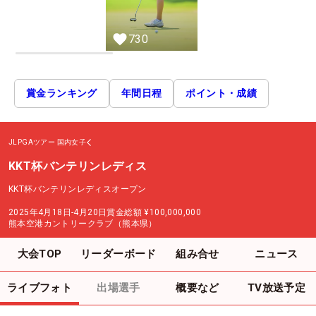
730
賞金ランキング
年間日程
ポイント・成績
JLPGAツアー
国内女子
KKT杯バンテリンレディス
KKT杯バンテリンレディスオープン
2025年4月18日-4月20日
賞金総額
¥100,000,000
熊本空港カントリークラブ（熊本県）
大会TOP
リーダーボード
組み合せ
ニュース
ライブフォト
出場選手
概要など
TV放送予定