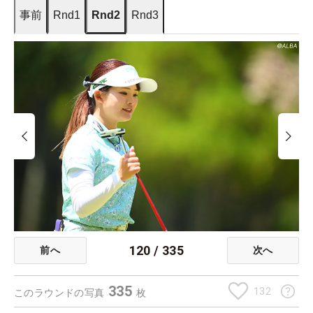
事前
Rnd1
Rnd2
Rnd3
120
/
335
前へ
次へ
335
132
このラウンドの写真
枚