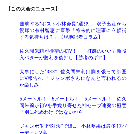
【この大会のニュース】
難航する“ポスト小林会長”選び… 双子出産から
復帰の有村智恵に直撃「将来的に理事に立候補
する気持ちは？」【現地記者コラム】
佐久間朱莉が待望の初V！ 「打感のいい」新投
入パターが勝利を後押し【勝者のギア】
大事にした“333”…佐久間朱莉は胸を張って師匠
にV報告へ 「ジャンボさんになんと言われるの
か楽しみ」
5メートル！ 6メートル！ 5メートル！ 佐久
間朱莉が初Vを手繰り寄せた神セーブ連発の極意
「別に死ぬわけではないから」
ジャンボ“同門対決”で涙… 小林夢果は最多17バ
ーディもV逸