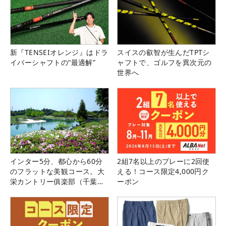
新『TENSEIオレンジ』はドラ
スイスの叡智が生んだTPTシ
イバーシャフトの“最適解”
ャフトで、ゴルフを異次元の
世界へ
インター5分、都心から60分
2組7名以上のプレーに2回使
のフラットな美観コース。大
える！コース限定4,000円ク
栄カントリー俱楽部（千葉
ーポン
県）