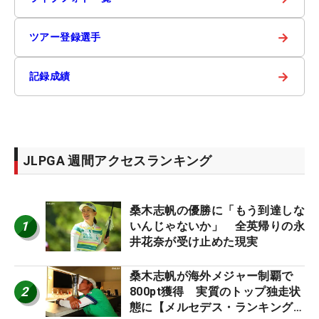
→
ツアー登録選手
→
記録成績
JLPGA 週間アクセスランキング
桑木志帆の優勝に「もう到達しな
1
いんじゃないか」 全英帰りの永
井花奈が受け止めた現実
桑木志帆が海外メジャー制覇で
2
800pt獲得 実質のトップ独走状
態に【メルセデス・ランキング番