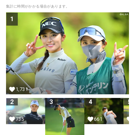
集計に時間がかかる場合があります。
1
1,731
2
3
4
5
735
661