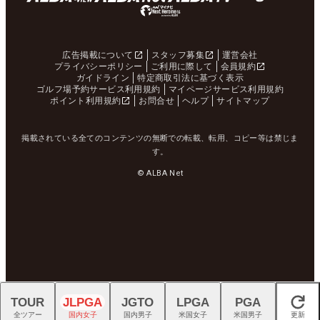
広告掲載について
スタッフ募集
運営会社
プライバシーポリシー
ご利用に際して
会員規約
ガイドライン
特定商取引法に基づく表示
ゴルフ場予約サービス利用規約
マイページサービス利用規約
ポイント利用規約
お問合せ
ヘルプ
サイトマップ
掲載されている全てのコンテンツの無断での転載、転用、コピー等は禁じま
す。
© ALBA Net
TOUR
JLPGA
JGTO
LPGA
PGA
閉じる
全ツアー
国内女子
国内男子
米国女子
米国男子
更新