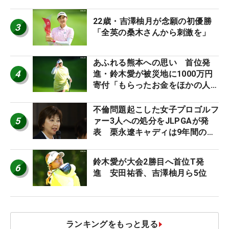
外編】
22歳・吉澤柚月が念願の初優勝
3
「全英の桑木さんから刺激を」
あふれる熊本への思い 首位発
4
進・鈴木愛が被災地に1000万円
寄付「もらったお金をほかの人
に」
不倫問題起こした女子プロゴルフ
5
ァー3人への処分をJLPGAが発
表 栗永遼キャディは9年間の立
ち入り禁止
鈴木愛が大会2勝目へ首位T発
6
進 安田祐香、吉澤柚月ら5位
ランキングをもっと見る