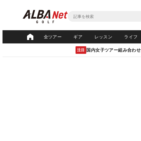
全ツアー
ギア
レッスン
ライフ
国内女子ツアー組み合わせ
注目