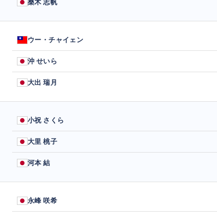
桑木 志帆
ウー・チャイェン
沖 せいら
大出 瑞月
小祝 さくら
大里 桃子
河本 結
永峰 咲希