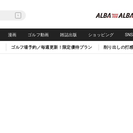
漫画
ゴルフ動画
雑誌出版
ショッピング
SN
ゴルフ場予約／毎週更新！限定優待プラン
削り出しの打