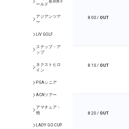
欧州男子
ールド
アジアンツア
8:00
/
OUT
ー
LIV GOLF
ステップ・ア
ップ
ネクストヒロ
8:10
/
OUT
イン
PGAシニア
ACNツアー
アマチュア・
他
8:20
/
OUT
LADY GO CUP