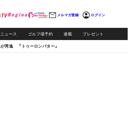
メルマガ登録
ログイン
Sニュース
ゴルフ場予約
連載
プレゼント
感が秀逸 『トゥーロンパター』