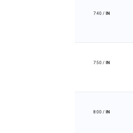
7:40
/
IN
7:50
/
IN
8:00
/
IN