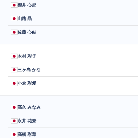
櫻井 心那
山路 晶
佐藤 心結
木村 彩子
三ヶ島 かな
小倉 彩愛
髙久 みなみ
永井 花奈
髙橋 彩華