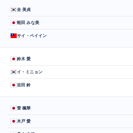
全 美貞
蛭田 みな美
サイ・ペイイン
鈴木 愛
イ・ミニョン
吉田 鈴
菅 楓華
木戸 愛