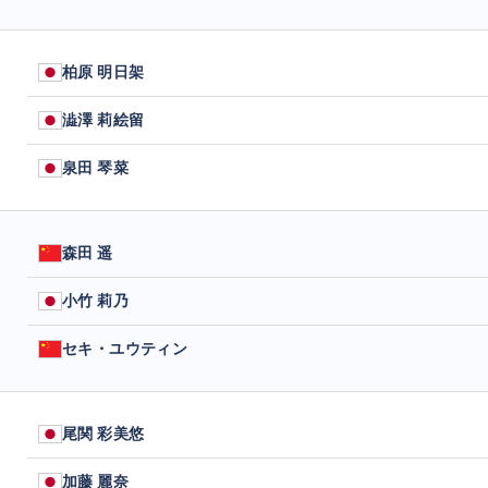
柏原 明日架
澁澤 莉絵留
泉田 琴菜
森田 遥
小竹 莉乃
セキ・ユウティン
尾関 彩美悠
加藤 麗奈