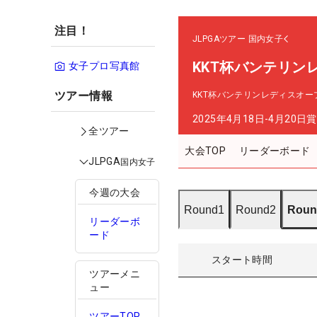
注目！
JLPGAツアー
国内女子
KKT杯バンテリン
女子プロ写真館
ツアー情報
KKT杯バンテリンレディスオー
2025年4月18日-4月20日
賞
全ツアー
大会TOP
リーダーボード
JLPGA
国内女子
今週の大会
Round1
Round2
Roun
リーダーボ
ード
スタート時間
ツアーメニ
ュー
ツアーTOP