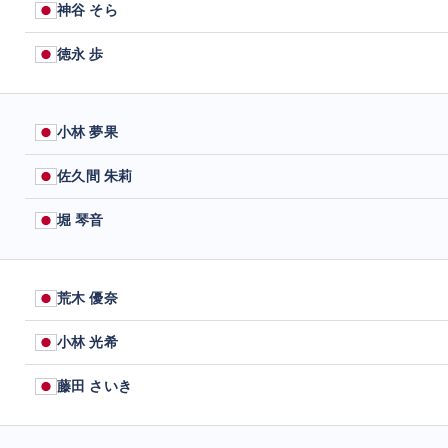
神谷 そら
徳永 歩
小林 夢果
佐久間 朱莉
堀 琴音
荒木 優奈
小林 光希
藤田 さいき