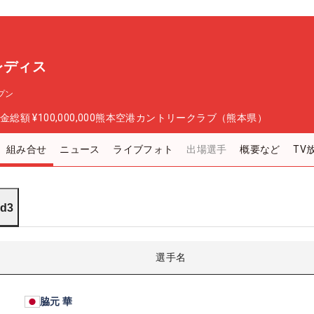
レディス
プン
金総額
¥100,000,000
熊本空港カントリークラブ（熊本県）
組み合せ
ニュース
ライブフォト
出場選手
概要など
TV
d3
選手名
脇元 華