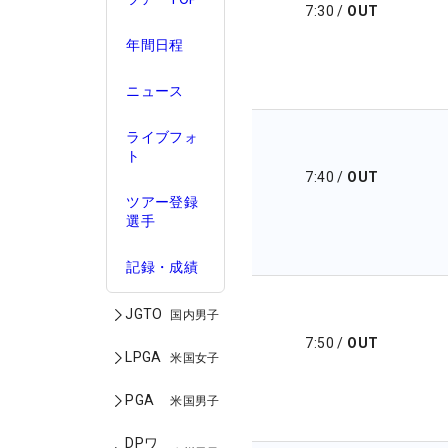
7:30
/
OUT
年間日程
ニュース
ライブフォ
ト
7:40
/
OUT
ツアー登録
選手
記録・成績
JGTO
国内男子
7:50
/
OUT
LPGA
米国女子
PGA
米国男子
DPワ