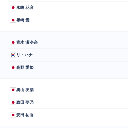
永嶋 花音
篠崎 愛
青木 瀬令奈
リ・ハナ
髙野 愛姫
奥山 友梨
政田 夢乃
安田 祐香