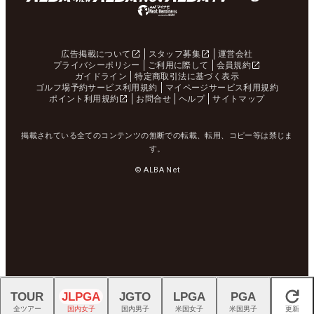
広告掲載について
スタッフ募集
運営会社
プライバシーポリシー
ご利用に際して
会員規約
ガイドライン
特定商取引法に基づく表示
ゴルフ場予約サービス利用規約
マイページサービス利用規約
ポイント利用規約
お問合せ
ヘルプ
サイトマップ
掲載されている全てのコンテンツの無断での転載、転用、コピー等は禁じま
す。
© ALBA Net
TOUR
JLPGA
JGTO
LPGA
PGA
閉じる
全ツアー
国内女子
国内男子
米国女子
米国男子
更新