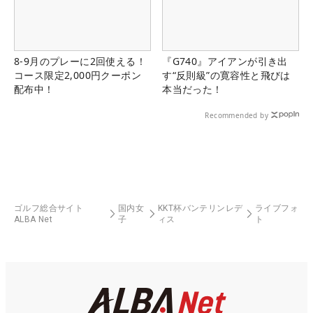
8-9月のプレーに2回使える！
『G740』アイアンが引き出
コース限定2,000円クーポン
す“反則級”の寛容性と飛びは
配布中！
本当だった！
Recommended by
ゴルフ総合サイト
国内女
KKT杯バンテリンレデ
ライブフォ
ALBA Net
子
ィス
ト