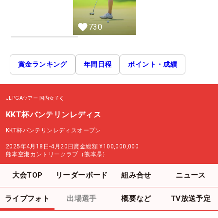
730
賞金ランキング
年間日程
ポイント・成績
JLPGAツアー
国内女子
KKT杯バンテリンレディス
KKT杯バンテリンレディスオープン
2025年4月18日-4月20日
賞金総額
¥100,000,000
熊本空港カントリークラブ（熊本県）
大会TOP
リーダーボード
組み合せ
ニュース
ライブフォト
出場選手
概要など
TV放送予定