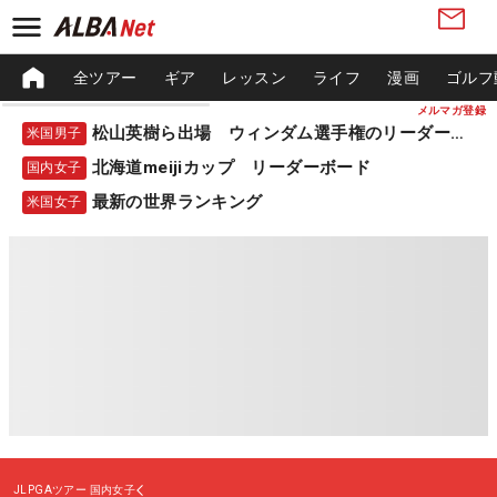
全ツアー
ギア
レッスン
ライフ
漫画
ゴルフ
メルマガ登録
松山英樹ら出場 ウィンダム選手権のリーダーボード
米国男子
北海道meijiカップ リーダーボード
国内女子
最新の世界ランキング
米国女子
JLPGAツアー
国内女子