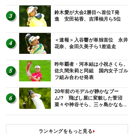
ち入り禁止
鈴木愛が大会2勝目へ首位T発
3
進 安田祐香、吉澤柚月ら5位
＜速報＞入谷響が単独首位 永井
4
花奈、金田久美子ら1差追走
昨年覇者・河本結は小祝さくら、
5
佐久間朱莉と同組 国内女子ゴル
フ組み合わせ発表
20年前のモデルが静かなブー
6
ム!? 飛ばし屋に変貌した菅沼
菜々や神谷そら、三ヶ島かなも使
う“名器”が人気な理由【ツアープ
ロたちの“飛ばしギア”】
ランキングをもっと見る