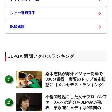
→
ツアー登録選手
→
記録成績
JLPGA 週間アクセスランキング
桑木志帆が海外メジャー制覇で
1
800pt獲得 実質のトップ独走状
態に【メルセデス・ランキング番
外編】
不倫問題起こした女子プロゴルフ
2
ァー3人への処分をJLPGAが発
表 栗永遼キャディは9年間の立