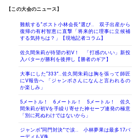
【この大会のニュース】
難航する“ポスト小林会長”選び… 双子出産から
復帰の有村智恵に直撃「将来的に理事に立候補
する気持ちは？」【現地記者コラム】
佐久間朱莉が待望の初V！ 「打感のいい」新投
入パターが勝利を後押し【勝者のギア】
大事にした“333”…佐久間朱莉は胸を張って師匠
にV報告へ 「ジャンボさんになんと言われるの
か楽しみ」
5メートル！ 6メートル！ 5メートル！ 佐久
間朱莉が初Vを手繰り寄せた神セーブ連発の極意
「別に死ぬわけではないから」
ジャンボ“同門対決”で涙… 小林夢果は最多17バ
ーディもV逸