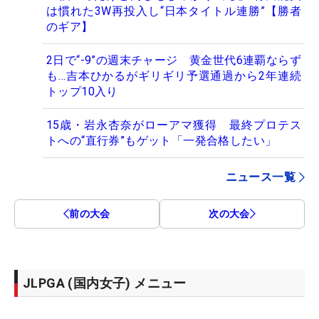
は慣れた3W再投入し“日本タイトル連勝”【勝者
のギア】
2日で“-9”の週末チャージ 黄金世代6連覇ならず
も…吉本ひかるがギリギリ予選通過から2年連続
トップ10入り
15歳・岩永杏奈がローアマ獲得 最終プロテス
トへの“直行券”もゲット「一発合格したい」
ニュース一覧
前の大会
次の大会
JLPGA (国内女子) メニュー