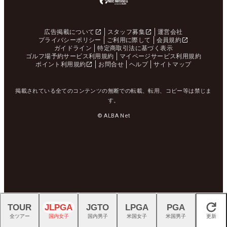
広告掲載について
スタッフ募集
運営会社
プライバシーポリシー
ご利用に際して
会員規約
ガイドライン
特定商取引法に基づく表示
ゴルフ場予約サービス利用規約
マイページサービス利用規約
ポイント利用規約
お問合せ
ヘルプ
サイトマップ
掲載されている全てのコンテンツの無断での転載、転用、コピー等は禁じま
す。
© ALBA Net
TOUR
JLPGA
JGTO
LPGA
PGA
閉じる
全ツアー
国内女子
国内男子
米国女子
米国男子
更新