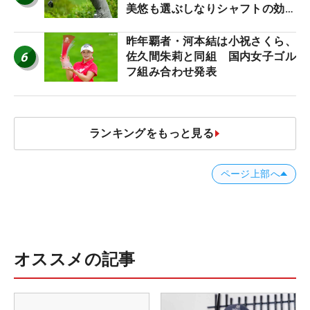
美悠も選ぶしなりシャフトの効果
【ツアープロたちの“飛ばしギ
ア”】
昨年覇者・河本結は小祝さくら、
6
佐久間朱莉と同組 国内女子ゴル
フ組み合わせ発表
ランキングをもっと見る
ページ上部へ
オススメの記事