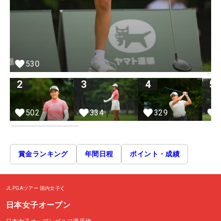
530
2
3
4
5
502
334
329
賞金ランキング
年間日程
ポイント・成績
JLPGAツアー
国内女子
日本女子オープン