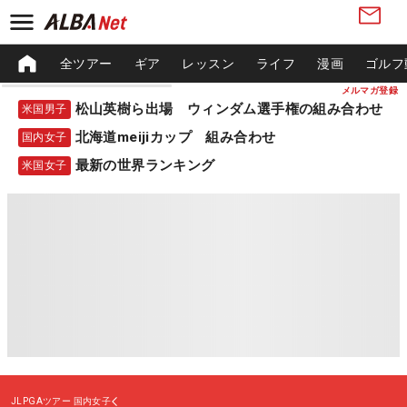
全ツアー
ギア
レッスン
ライフ
漫画
ゴルフ
メルマガ登録
松山英樹ら出場 ウィンダム選手権の組み合わせ
米国男子
北海道meijiカップ 組み合わせ
国内女子
最新の世界ランキング
米国女子
JLPGAツアー
国内女子