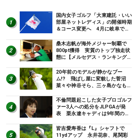
国内女子ゴルフ「大東建託・いい
1
部屋ネットレディス」の開催時期
＆コース変更へ 4月に岐阜で開
催
桑木志帆が海外メジャー制覇で
2
800pt獲得 実質のトップ独走状
態に【メルセデス・ランキング番
外編】
20年前のモデルが静かなブー
3
ム!? 飛ばし屋に変貌した菅沼
菜々や神谷そら、三ヶ島かなも使
う“名器”が人気な理由【ツアープ
ロたちの“飛ばしギア”】
不倫問題起こした女子プロゴルフ
4
ァー3人への処分をJLPGAが発
表 栗永遼キャディは9年間の立
ち入り禁止
皆吉愛寿香は『L』シャフトで
5
11ydアップ 永井花奈、尾関彩