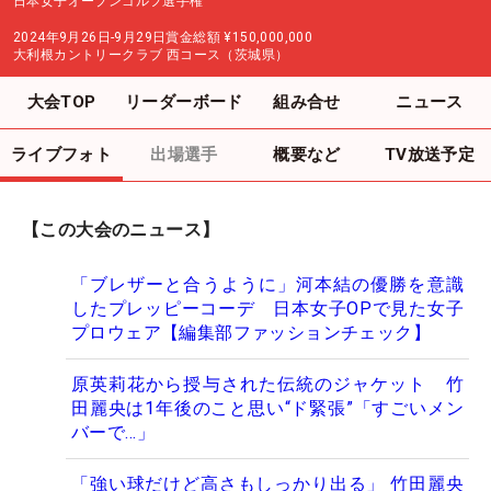
日本女子オープンゴルフ選手権
2024年9月26日-9月29日
賞金総額
¥150,000,000
大利根カントリークラブ 西コース（茨城県）
大会TOP
リーダーボード
組み合せ
ニュース
ライブフォト
出場選手
概要など
TV放送予定
【この大会のニュース】
「ブレザーと合うように」河本結の優勝を意識
したプレッピーコーデ 日本女子OPで見た女子
プロウェア【編集部ファッションチェック】
原英莉花から授与された伝統のジャケット 竹
田麗央は1年後のこと思い“ド緊張”「すごいメン
バーで…」
「強い球だけど高さもしっかり出る」 竹田麗央