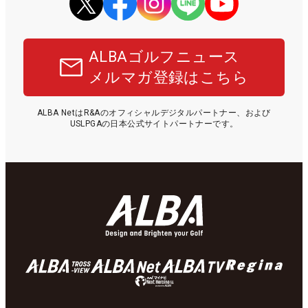
ALBAゴルフニュース
メルマガ登録はこちら
ALBA NetはR&Aのオフィシャルデジタルパートナー、および
USLPGAの日本公式サイトパートナーです。