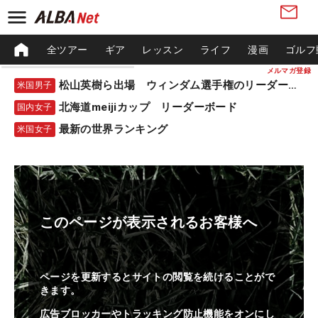
全ツアー
ギア
レッスン
ライフ
漫画
ゴルフ
メルマガ登録
松山英樹ら出場 ウィンダム選手権のリーダーボード
米国男子
北海道meijiカップ リーダーボード
国内女子
最新の世界ランキング
米国女子
このページが表示されるお客様へ
ページを更新するとサイトの閲覧を続けることがで
きます。
広告ブロッカーやトラッキング防止機能をオンにし