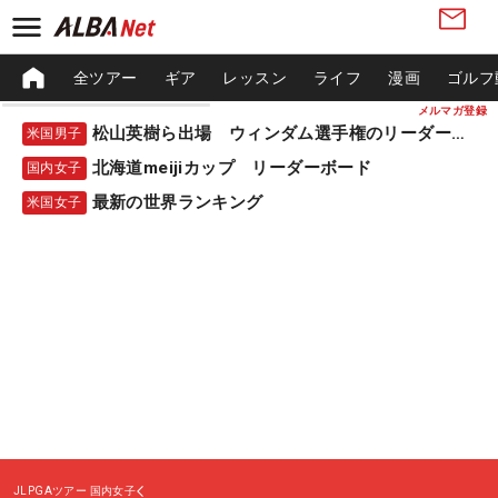
全ツアー
ギア
レッスン
ライフ
漫画
ゴルフ
メルマガ登録
松山英樹ら出場 ウィンダム選手権のリーダーボード
米国男子
北海道meijiカップ リーダーボード
国内女子
最新の世界ランキング
米国女子
JLPGAツアー
国内女子