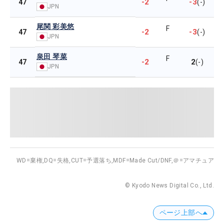
-2
-3
47
(-)
JPN
尾関 彩美悠
F
-2
-3
47
(-)
JPN
泉田 琴菜
F
-2
2
47
(-)
JPN
WD=棄権,
DQ=失格,
CUT=予選落ち,
MDF=Made Cut/DNF,
＠=アマチュア
© Kyodo News Digital Co., Ltd.
ページ上部へ