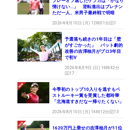
プレーオフ逃したケプカは「かなり
情けない…」 逆転進出はブレナン
ただ一人、米男子最終戦で明暗
2026年8月10日 (月) 12時01分
1
予選落ち続きの1年目は「壁
がすごかった」 パット劇的
改善の吉澤柚月がプロ3年目
で初V
2026年8月9日 (日) 16時42分
17
今季初のトップ10入りを逃すもベ
ストルーキー賞を受賞した都玲華
「北海道すきだなー帰りたくない」
2026年8月10日 (月) 16時12分
13
1620万円上乗せの吉澤柚月が11位