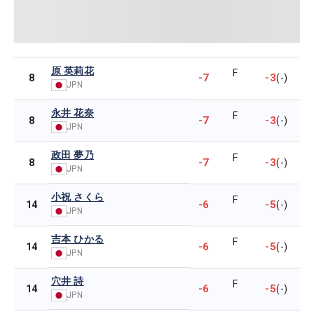
原 英莉花
F
-7
-3
8
(-)
JPN
永井 花奈
F
-7
-3
8
(-)
JPN
政田 夢乃
F
-7
-3
8
(-)
JPN
小祝 さくら
F
-6
-5
14
(-)
JPN
吉本 ひかる
F
-6
-5
14
(-)
JPN
穴井 詩
F
-6
-5
14
(-)
JPN