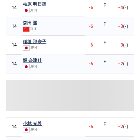
柏原 明日架
F
-6
-4
14
(-)
JPN
森田 遥
F
-6
-3
14
(-)
CHI
稲垣 那奈子
F
-6
-3
14
(-)
JPN
堀 奈津佳
F
-6
-2
14
(-)
JPN
小林 光希
F
-6
-2
14
(-)
JPN