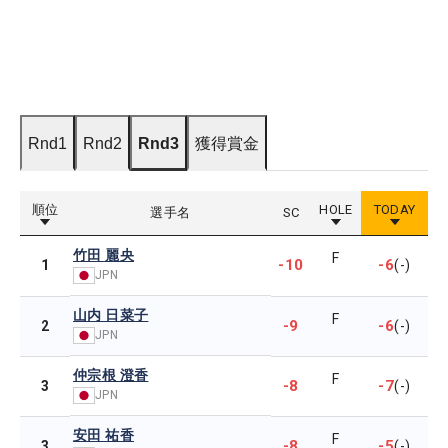
Rnd1
Rnd2
Rnd3
獲得賞金
順位
HOLE
TODAY
選手名
SC
竹田 麗央
F
-10
-6
1
(-)
JPN
山内 日菜子
F
-9
-6
2
(-)
JPN
仲宗根 澄香
F
-8
-7
3
(-)
JPN
安田 祐香
F
-8
-5
3
(-)