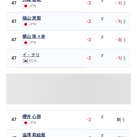
F
-2
-1
47
(-)
JPN
福山 恵梨
F
-2
-1
47
(-)
JPN
横山 珠々奈
F
-2
-3
47
(-)
JPN
イ・ナリ
F
-2
-1
47
(-)
KOR
櫻井 心那
F
-2
0
47
(-)
JPN
澁澤 莉絵留
F