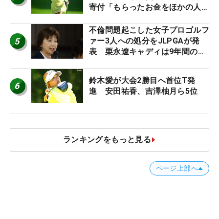
寄付「もらったお金をほかの人
に」
不倫問題起こした女子プロゴルフ
5
ァー3人への処分をJLPGAが発
表 栗永遼キャディは9年間の立
ち入り禁止
鈴木愛が大会2勝目へ首位T発
6
進 安田祐香、吉澤柚月ら5位
ランキングをもっと見る
ページ上部へ