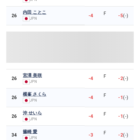
内田 ことこ
F
-4
-5
26
(-)
JPN
宮澤 美咲
F
-4
-2
26
(-)
JPN
横峯 さくら
F
-4
-1
26
(-)
JPN
沖 せいら
F
-4
-1
26
(-)
JPN
篠崎 愛
F
-3
-2
34
(-)
JPN