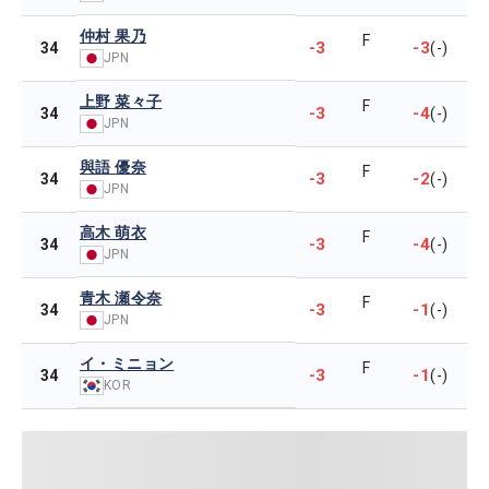
仲村 果乃
F
-3
-3
34
(-)
JPN
上野 菜々子
F
-3
-4
34
(-)
JPN
與語 優奈
F
-3
-2
34
(-)
JPN
高木 萌衣
F
-3
-4
34
(-)
JPN
青木 瀬令奈
F
-3
-1
34
(-)
JPN
イ・ミニョン
F
-3
-1
34
(-)
KOR