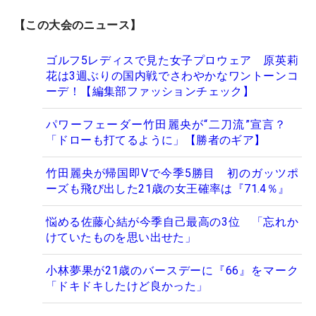
【この大会のニュース】
ゴルフ5レディスで見た女子プロウェア 原英莉
花は3週ぶりの国内戦でさわやかなワントーンコ
ーデ！【編集部ファッションチェック】
パワーフェーダー竹田麗央が“二刀流”宣言？
「ドローも打てるように」【勝者のギア】
竹田麗央が帰国即Vで今季5勝目 初のガッツポ
ーズも飛び出した21歳の女王確率は『71.4％』
悩める佐藤心結が今季自己最高の3位 「忘れか
けていたものを思い出せた」
小林夢果が21歳のバースデーに『66』をマーク
「ドキドキしたけど良かった」