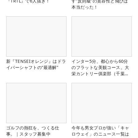
『TRTL』で6人抜き！
す“反則級”の寛容性と飛びは
本当だった！
新『TENSEIオレンジ』はドラ
インター5分、都心から60分
イバーシャフトの“最適解”
のフラットな美観コース。大
栄カントリー俱楽部（千葉
県）
ゴルフの熱狂を、つくる仕
今年も男女プロが強い「キャ
事。｜スタッフ募集中
ロウェイ」のニュース一覧は