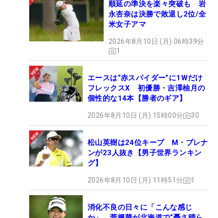
順延の準決を楽々突破も 岩
永杏奈は決勝で敗退し2位/全
米女子アマ
2026年8月10日 (月) 06時39分
1
エースは“赤スパイダー”に1Wだけ
フレックスX 初優勝・吉澤柚月の
個性的な14本【勝者のギア】
2026年8月10日 (月) 15時00分
30
松山英樹は24位キープ M・ブレナ
ンが23人抜き【男子世界ランキン
グ】
2026年8月10日 (月) 11時51分
1
消化不良の日々に「こんな感じ
か」 菅楓華が北海道で“憂さ晴ら