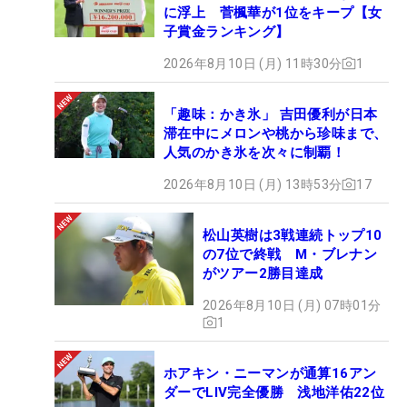
に浮上 菅楓華が1位をキープ【女
子賞金ランキング】
2026年8月10日 (月) 11時30分
1
「趣味：かき氷」 吉田優利が日本
滞在中にメロンや桃から珍味まで、
人気のかき氷を次々に制覇！
2026年8月10日 (月) 13時53分
17
松山英樹は3戦連続トップ10
の7位で終戦 M・ブレナン
がツアー2勝目達成
2026年8月10日 (月) 07時01分
1
ホアキン・ニーマンが通算16アン
ダーでLIV完全優勝 浅地洋佑22位