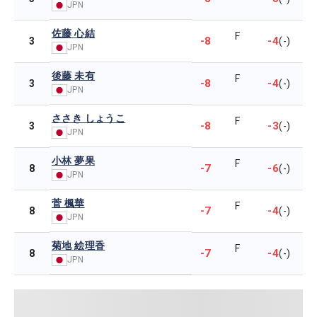
JPN
佐藤 心結
F
-8
-4
3
(-)
JPN
後藤 未有
F
-8
-4
3
(-)
JPN
ささき しょうこ
F
-8
-3
3
(-)
JPN
小林 夢果
F
-7
-6
8
(-)
JPN
菅 楓華
F
-7
-4
8
(-)
JPN
菊地 絵理香
F
-7
-4
8
(-)
JPN