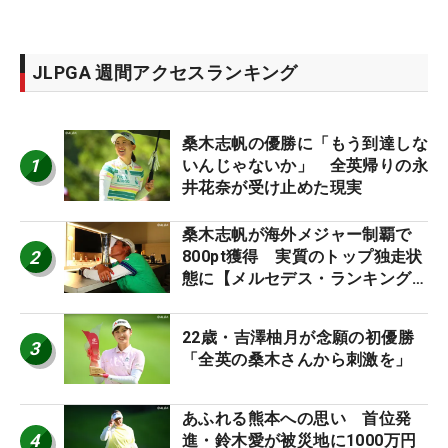
JLPGA 週間アクセスランキング
桑木志帆の優勝に「もう到達しな
1
いんじゃないか」 全英帰りの永
井花奈が受け止めた現実
桑木志帆が海外メジャー制覇で
2
800pt獲得 実質のトップ独走状
態に【メルセデス・ランキング番
外編】
22歳・吉澤柚月が念願の初優勝
3
「全英の桑木さんから刺激を」
あふれる熊本への思い 首位発
4
進・鈴木愛が被災地に1000万円