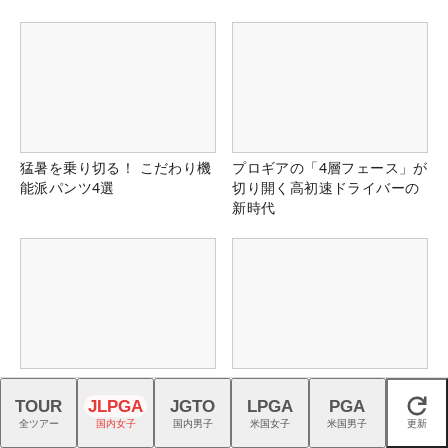
猛暑を乗り切る！ こだわり機
プロギアの「4層フェース」が
能派パンツ4選
切り開く高初速ドライバーの
新時代
パターこじらせ記者が
プロギアのRS DUOはFW・UT
「TRTL」で大改善
も完成度が高く購入者続出！
TOUR
JLPGA
JGTO
LPGA
PGA
閉じる
全ツアー
国内女子
国内男子
米国女子
米国男子
更新