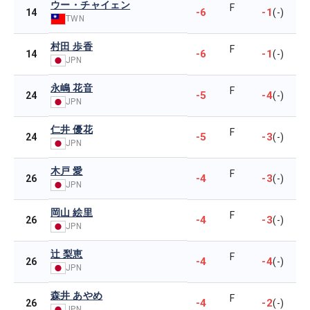
ウー・チャイェン
F
-6
-1
14
(-)
TWN
村田 歩香
F
-6
-1
14
(-)
JPN
永嶋 花音
F
-5
-4
24
(-)
JPN
仁井 優花
F
-5
-3
24
(-)
JPN
木戸 愛
F
-4
-3
26
(-)
JPN
岡山 絵里
F
-4
-3
26
(-)
JPN
辻 梨恵
F
-4
-4
26
(-)
JPN
森井 あやめ
F
-4
-2
26
(-)
JPN