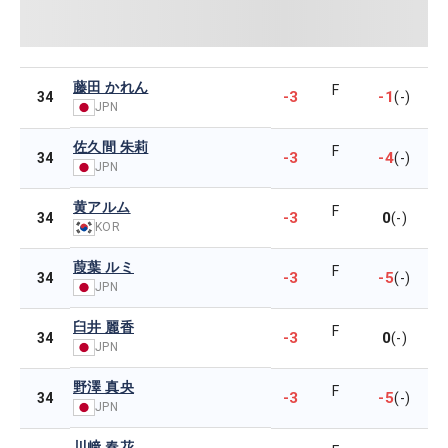
藤田 かれん
F
-3
-1
34
(-)
JPN
佐久間 朱莉
F
-3
-4
34
(-)
JPN
黄アルム
F
-3
0
34
(-)
KOR
葭葉 ルミ
F
-3
-5
34
(-)
JPN
臼井 麗香
F
-3
0
34
(-)
JPN
野澤 真央
F
-3
-5
34
(-)
JPN
川﨑 春花