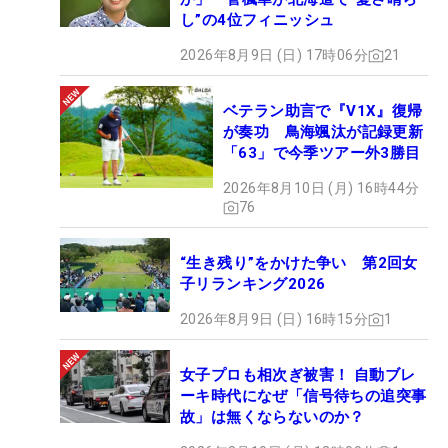
し”の4位フィニッシュ
2026年8月9日 (日) 17時06分
21
ベテラン助言で『V1X』復帰
が奏功 鳥海颯汰が記録更新
「63」で今季ツアー外3勝目
2026年8月10日 (月) 16時44分
76
“生き残り”をかけた争い 第2回女
子リランキング2026
2026年8月9日 (日) 16時15分
1
女子プロも相次ぎ被害！ 自動ブレ
ーキ時代になぜ「信号待ちの追突事
故」は無くならないのか？