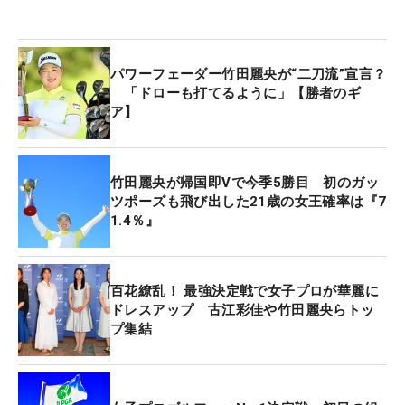
パワーフェーダー竹田麗央が“二刀流”宣言？
「ドローも打てるように」【勝者のギ
ア】
竹田麗央が帰国即Vで今季5勝目 初のガッ
ツポーズも飛び出した21歳の女王確率は『7
1.4％』
百花繚乱！ 最強決定戦で女子プロが華麗に
ドレスアップ 古江彩佳や竹田麗央らトッ
プ集結