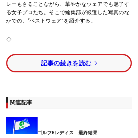
レーもさることながら、華やかなウェアでも魅了す
る女子プロたち。そこで編集部が厳選した写真のな
かでの、“ベストウェア”を紹介する。
◇
竹田麗央が今季5勝目を挙げた。
記事の続きを読む
悪天候で36ホールの短縮競技となった今大会は、ト
ータル10アンダーで1打差の逆転V。前週、初出場し
た「AIG女子オープン」（全英）では予選落ち。帰
国後は、国内で頑張ろうと気持ちを切り替えた矢先
関連記事
での優勝だった。今回の勝利で200ポイント（pt）
を獲得した竹田は通算2175ptでメルセデス・ランキ
ング1位をキープした。
ゴルフ5レディス 最終結果