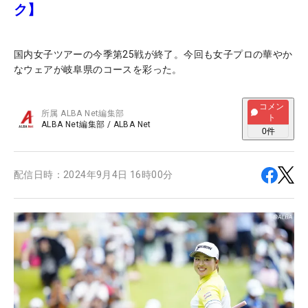
ク】
国内女子ツアーの今季第25戦が終了。今回も女子プロの華やか
なウェアが岐阜県のコースを彩った。
コメン
所属
ALBA Net編集部
ト
ALBA Net編集部
/
ALBA Net
0
件
配信日時：
2024年9月4日 16時00分