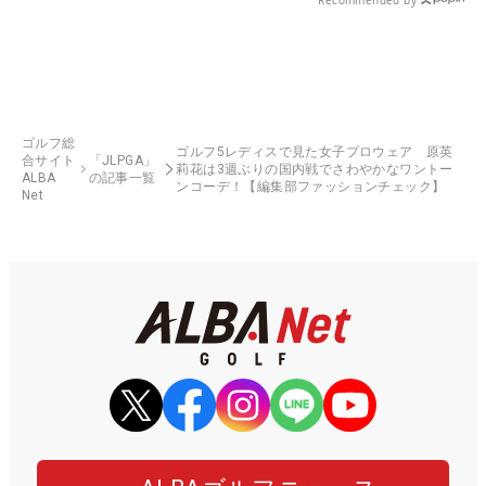
ゴルフ総
ゴルフ5レディスで見た女子プロウェア 原英
合サイト
「JLPGA」
莉花は3週ぶりの国内戦でさわやかなワントー
ALBA
の記事一覧
ンコーデ！【編集部ファッションチェック】
Net