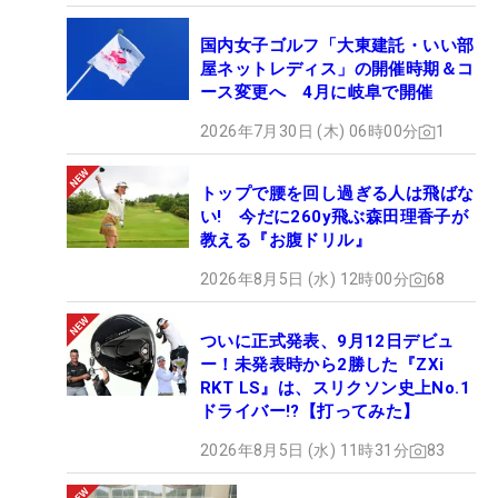
国内女子ゴルフ「大東建託・いい部
屋ネットレディス」の開催時期＆コ
ース変更へ 4月に岐阜で開催
2026年7月30日 (木) 06時00分
1
トップで腰を回し過ぎる人は飛ばな
い! 今だに260y飛ぶ森田理香子が
教える『お腹ドリル』
2026年8月5日 (水) 12時00分
68
ついに正式発表、9月12日デビュ
ー！未発表時から2勝した『ZXi
RKT LS』は、スリクソン史上No.1
ドライバー!?【打ってみた】
2026年8月5日 (水) 11時31分
83