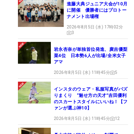
進藤大典ジュニア大会が10月
に開催 優勝者にはプロトー
ナメント出場権
2026年8月5日 (水) 17時02分
3
岩永杏奈が単独首位発進、廣吉優梨
菜4位 日本勢6人が出場/全米女子
アマ
2026年8月5日 (水) 11時45分
5
インスタのウェア・私服写真がバズ
りまくり “魅せ方の天才”吉田優利
のスカートスタイルにいいね！【フ
ァンが選ぶ神10】
2026年8月5日 (水) 11時45分
12