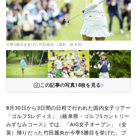
今季5勝目を挙げた竹田麗央 （撮影：鈴木祥）
この記事の写真
18
枚を見る
8月30日から3日間の日程で行われた国内女子ツアー
「ゴルフ5レディス」（岐阜県・
ゴルフ5カントリー
みずなみコース
）では、「AIG女子オープン」（全
英）帰りだった竹田麗央が今季5勝目を挙げた。プ