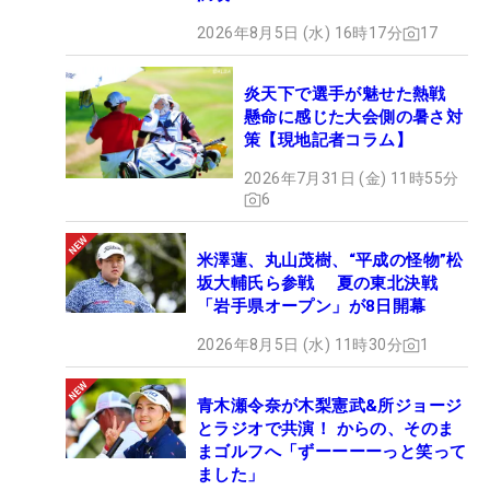
2026年8月5日 (水) 16時17分
17
炎天下で選手が魅せた熱戦
懸命に感じた大会側の暑さ対
策【現地記者コラム】
2026年7月31日 (金) 11時55分
6
米澤蓮、丸山茂樹、“平成の怪物”松
坂大輔氏ら参戦 夏の東北決戦
「岩手県オープン」が8日開幕
2026年8月5日 (水) 11時30分
1
青木瀬令奈が木梨憲武&所ジョージ
とラジオで共演！ からの、そのま
まゴルフへ「ずーーーーっと笑って
ました」