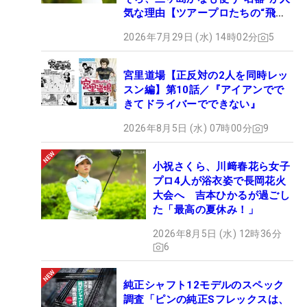
気な理由【ツアープロたちの“飛ば
しギア”】
2026年7月29日 (水) 14時02分
5
宮里道場【正反対の2人を同時レッ
スン編】第10話／『アイアンでで
きてドライバーでできない』
2026年8月5日 (水) 07時00分
9
小祝さくら、川﨑春花ら女子
プロ4人が浴衣姿で長岡花火
大会へ 吉本ひかるが過ごし
た「最高の夏休み！」
2026年8月5日 (水) 12時36分
6
純正シャフト12モデルのスペック
調査「ピンの純正Sフレックスは、