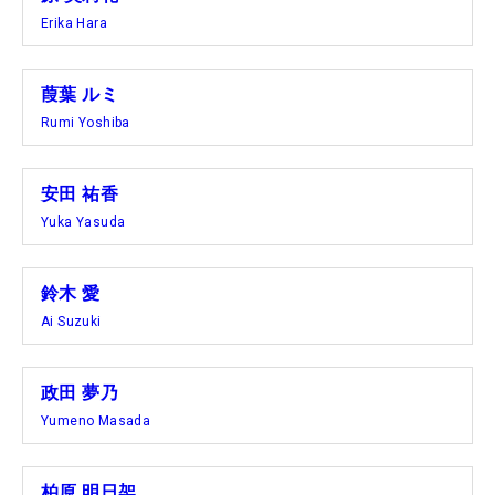
Erika Hara
葭葉 ルミ
Rumi Yoshiba
安田 祐香
Yuka Yasuda
鈴木 愛
Ai Suzuki
政田 夢乃
Yumeno Masada
柏原 明日架