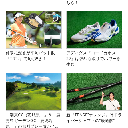
ちら！
仲宗根澄香が平均パット数
アディダス『コードカオス
『TRTL』で6人抜き！
27』は強烈な蹴りでパワーを
生む
「潮来CC（茨城県）」＆「鹿
新『TENSEIオレンジ』はドラ
児島ガーデンGC（鹿児島
イバーシャフトの“最適解”
県）」の無料プレー券が当た