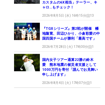
カスタムの6X相当」テーラー、キ
ャロ…もチェック！
2026年8月5日 (水) 16時15分
13
『TGXシリーズ』第2戦が開催 幡
地隆寛、田辺ひかり、小倉彩愛の中
国四国チームが勝利「最高です」
2026年7月28日 (火) 17時30分
1
国内女子ツアー通算22勝の鈴木
愛 熊本地震の被災者支援として
1000万円を寄付「謹んでお見舞い
申し上げます」
2026年8月4日 (火) 17時07分
1