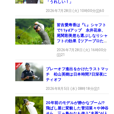
「うれしい！」
2026年7月28日 (火) 10時00分
60
皆吉愛寿香は『L』シャフト
で11ydアップ 永井花奈、
尾関彩美悠も選ぶしなりシャ
フトの効果【ツアープロたち
の“飛ばしギア”】
2026年7月28日 (火) 16時00分
21
プレーオフ進出をかけたラストマッ
チ 松山英樹は日本時間7日深夜に
ティオフ
2026年8月5日 (水) 08時18分
1
20年前のモデルが静かなブーム!?
飛ばし屋に変貌した菅沼菜々や神谷
そら、三ヶ島かなも使う“名器”が人