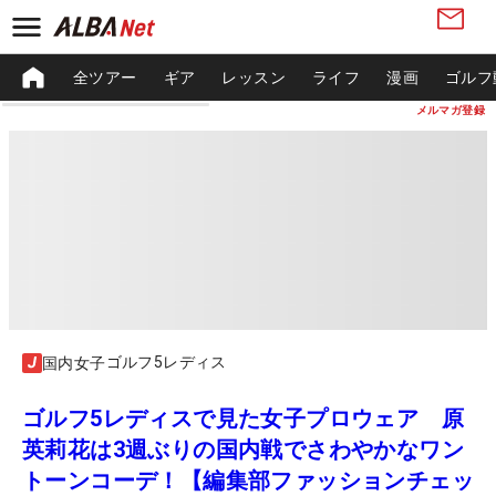
全ツアー
ギア
レッスン
ライフ
漫画
ゴルフ
メルマガ登録
ゴルフ5レディス
国内女子
ゴルフ5レディスで見た女子プロウェア 原
英莉花は3週ぶりの国内戦でさわやかなワン
トーンコーデ！【編集部ファッションチェッ