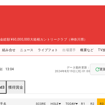
金総額
¥60,000,000
大箱根カントリークラブ（神奈川県）
組み合せ
ニュース
ライブフォト
出場選手
概要など
TV
データ最終更新：
刻
13:04
更
2024年8月19日 (月) 01:00
d3
獲得賞金
選手名
SCORE
HOLE
TODAY
R
1
R
2
R
3