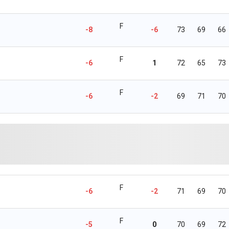
F
-8
-6
73
69
66
F
-6
1
72
65
73
F
-6
-2
69
71
70
F
-6
-2
71
69
70
F
-5
0
70
69
72