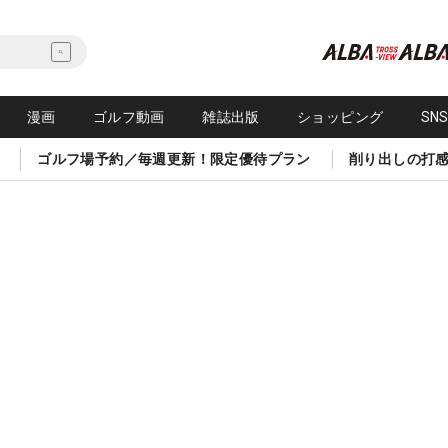
漫画
ゴルフ動画
雑誌出版
ショッピング
SN
ゴルフ場予約／毎週更新！限定優待プラン
削り出しの打