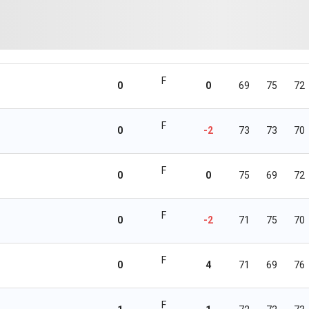
F
0
0
69
75
72
F
0
-2
73
73
70
F
0
0
75
69
72
F
0
-2
71
75
70
F
0
4
71
69
76
F