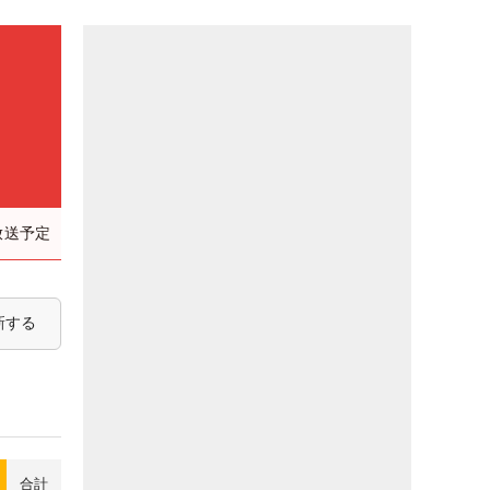
放送予定
新する
合計