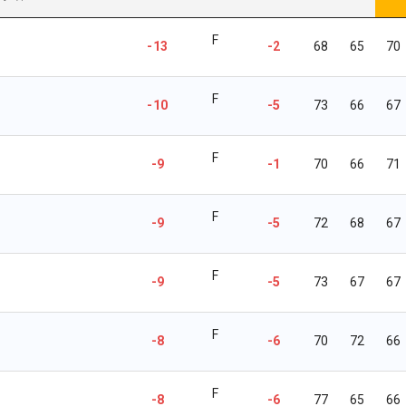
F
-13
-2
68
65
70
F
-10
-5
73
66
67
F
-9
-1
70
66
71
F
-9
-5
72
68
67
F
-9
-5
73
67
67
F
-8
-6
70
72
66
F
-8
-6
77
65
66