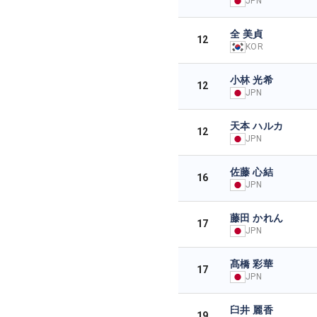
JPN
全 美貞
12
KOR
小林 光希
12
JPN
天本 ハルカ
12
JPN
佐藤 心結
16
JPN
藤田 かれん
17
JPN
髙橋 彩華
17
JPN
臼井 麗香
19