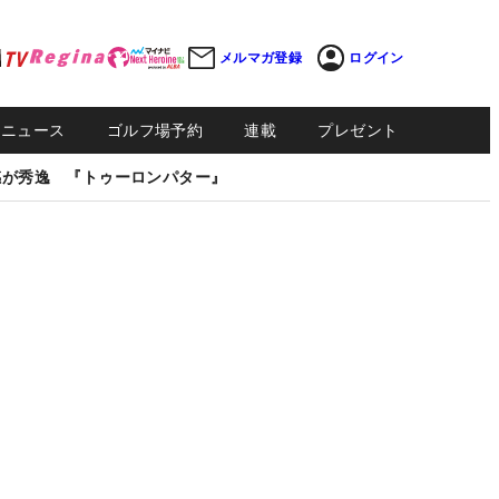
メルマガ登録
ログイン
Sニュース
ゴルフ場予約
連載
プレゼント
感が秀逸 『トゥーロンパター』