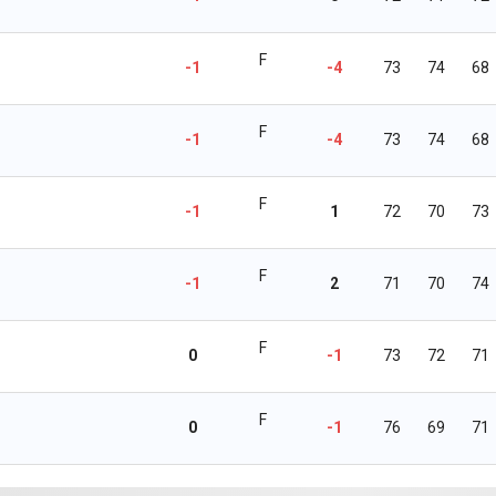
F
-1
-4
73
74
68
F
-1
-4
73
74
68
F
-1
1
72
70
73
F
-1
2
71
70
74
F
0
-1
73
72
71
F
0
-1
76
69
71