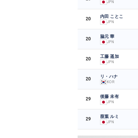
JPN
内田 ことこ
20
JPN
脇元 華
20
JPN
工藤 遥加
20
JPN
リ・ハナ
20
KOR
後藤 未有
29
JPN
葭葉 ルミ
29
JPN