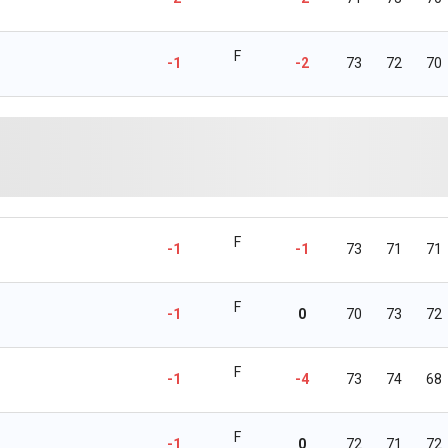
F
-1
-2
73
72
70
F
-1
-1
73
71
71
F
-1
0
70
73
72
F
-1
-4
73
74
68
F
-1
0
72
71
72