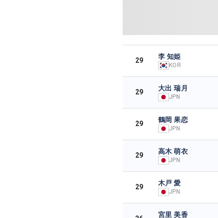
李 知姫
29
KOR
大出 瑞月
29
JPN
鶴岡 果恋
29
JPN
高木 萌衣
29
JPN
木戸 愛
29
JPN
宮里 美香