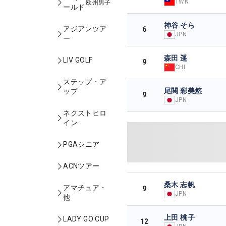
TWN
欧州男子
ールド
神谷 そら
アジアンツア
6
JPN
ー
森田 遥
LIV GOLF
9
CHI
ステップ・ア
尾関 彩美悠
ップ
9
JPN
ネクストヒロ
イン
PGAシニア
ACNツアー
桑木 志帆
アマチュア・
9
JPN
他
上田 桃子
LADY GO CUP
12