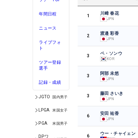
川﨑 春花
年間日程
1
JPN
ニュース
渡邉 彩香
2
JPN
ライブフォ
ト
ペ・ソンウ
3
KOR
ツアー登録
選手
阿部 未悠
3
JPN
記録・成績
藤田 さいき
3
JGTO
国内男子
JPN
LPGA
米国女子
安田 祐香
6
JPN
PGA
米国男子
ウー・チャイェン
6
DPワ