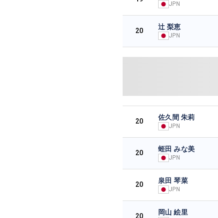
JPN
辻 梨恵
20
JPN
佐久間 朱莉
20
JPN
蛭田 みな美
20
JPN
泉田 琴菜
20
JPN
岡山 絵里
20