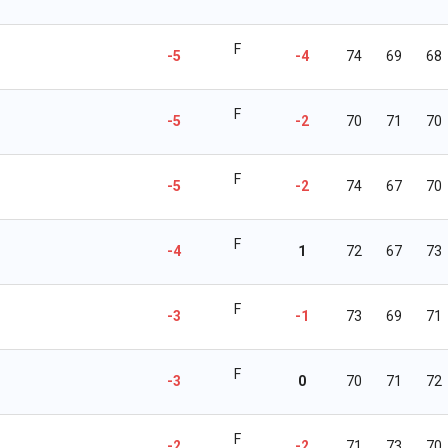
F
-5
-4
74
69
68
F
-5
-2
70
71
70
F
-5
-2
74
67
70
F
-4
1
72
67
73
F
-3
-1
73
69
71
F
-3
0
70
71
72
F
-2
-2
71
73
70