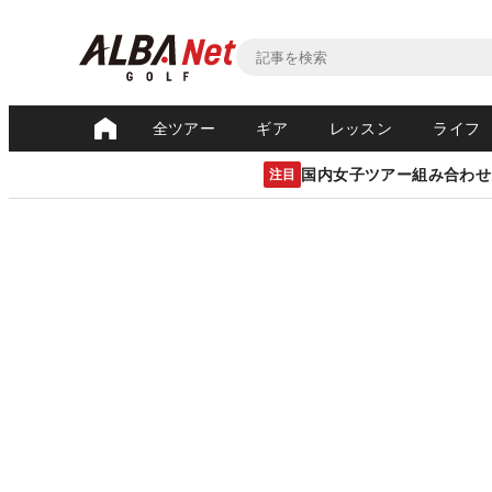
全ツアー
ギア
レッスン
ライフ
国内女子ツアー組み合わせ
注目