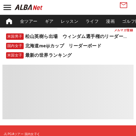
全ツアー
ギア
レッスン
ライフ
漫画
ゴルフ
メルマガ登録
松山英樹ら出場 ウィンダム選手権のリーダーボード
米国男子
北海道meijiカップ リーダーボード
国内女子
最新の世界ランキング
米国女子
JLPGAツアー
国内女子