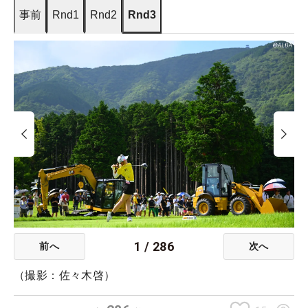
事前
Rnd1
Rnd2
Rnd3
1
/
286
前へ
次へ
（撮影：佐々木啓）