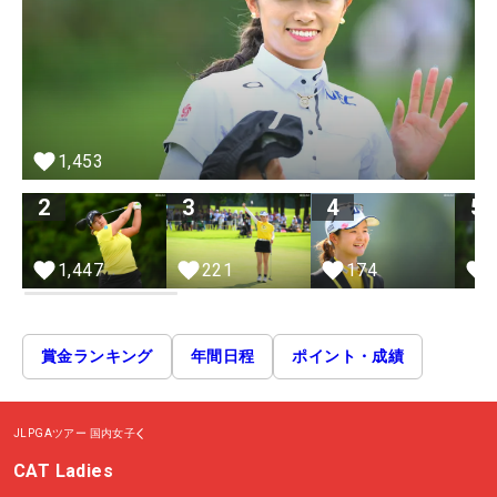
1,453
2
3
4
5
1,447
221
174
賞金ランキング
年間日程
ポイント・成績
JLPGAツアー
国内女子
CAT Ladies