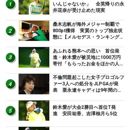
1
いんじゃないか」 全英帰りの永
井花奈が受け止めた現実
桑木志帆が海外メジャー制覇で
2
800pt獲得 実質のトップ独走状
態に【メルセデス・ランキング番
外編】
あふれる熊本への思い 首位発
3
進・鈴木愛が被災地に1000万円
寄付「もらったお金をほかの人
に」
不倫問題起こした女子プロゴルフ
4
ァー3人への処分をJLPGAが発
表 栗永遼キャディは9年間の立
ち入り禁止
鈴木愛が大会2勝目へ首位T発
5
進 安田祐香、吉澤柚月ら5位