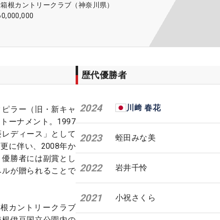
大箱根カントリークラブ（神奈川県）
60,000,000
歴代優勝者
2024
川﨑 春花
タピラー（旧・新キャ
トーナメント。1997
菱レディース」として
2023
蛭田みな美
更に伴い、2008年か
。優勝者には副賞とし
2022
岩井千怜
ベルが贈られることで
2021
小祝さくら
箱根カントリークラブ
箱根伊豆国立公園内の