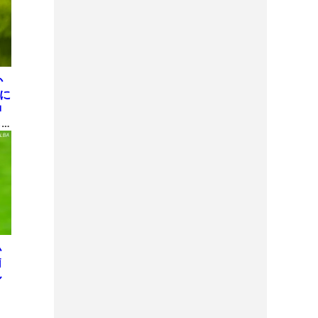
か
屋に
神
も
理
小
莉
ル