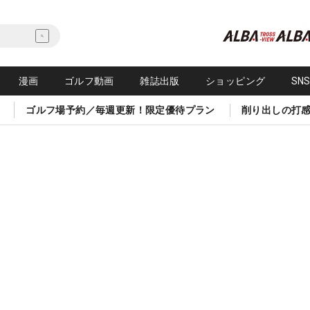
漫画
ゴルフ動画
雑誌出版
ショッピング
SN
ゴルフ場予約／毎週更新！限定優待プラン
削り出しの打