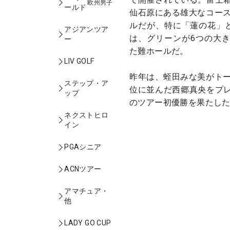
欧州男子
ールド
仙石原にある雄大なコース
ルだが、特に「蓮の花」と
アジアンツア
は、グリーンが6つの大
ー
た難ホールだ。
LIV GOLF
昨年は、蛭田みな美がトー
ステップ・ア
位に並んだ西郷真央をプ
ップ
のツアー初優勝を果たし
ネクストヒロ
イン
PGAシニア
ACNツアー
アマチュア・
他
LADY GO CUP