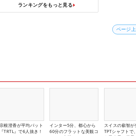
の“飛ばしギア”】
ランキングをもっと見る
ページ
宗根澄香が平均パット
インター5分、都心から
スイスの叡智が
『TRTL』で6人抜き！
60分のフラットな美観コ
TPTシャフトで