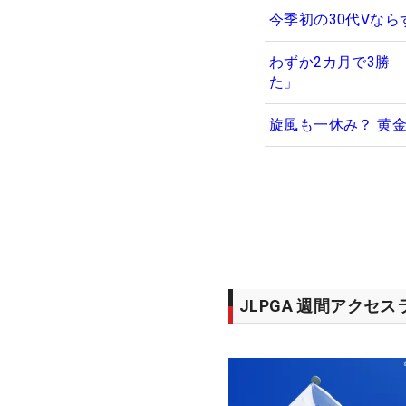
今季初の30代Vな
わずか2カ月で3勝
た」
旋風も一休み？ 黄金
JLPGA 週間アクセ