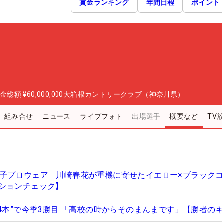
賞金ランキング
年間日程
ポイント
金総額
¥60,000,000
大箱根カントリークラブ（神奈川県）
組み合せ
ニュース
ライブフォト
出場選手
概要など
TV
で見た女子プロウェア 川崎春花が重機に寄せたイエロー×ブラック
ションチェック】
14本”で今季3勝目 「高校の時からそのまんまです」【勝者の