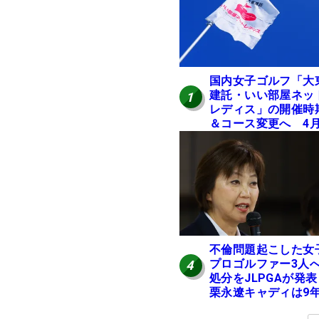
国内女子ゴルフ「大
建託・いい部屋ネッ
1
レディス」の開催時
＆コース変更へ 4
岐阜で開催
不倫問題起こした女
プロゴルファー3人
4
処分をJLPGAが発
栗永遼キャディは9
の立ち入り禁止