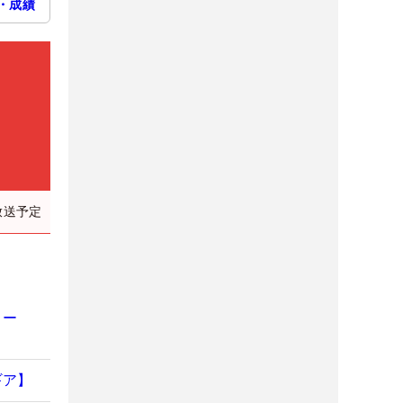
・成績
放送予定
コー
ギア】