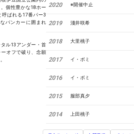
2020
※開催中止
。個性豊かな18ホー
呼ばれる17番パー3
きなバンカーに囲まれ
2019
淺井咲希
2018
大里桃子
タル13アンダー・首
レーオフで破り、念願
2017
イ・ボミ
た。
2016
イ・ボミ
2015
服部真夕
2014
上田桃子