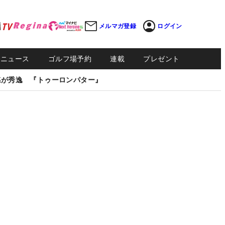
メルマガ登録
ログイン
Sニュース
ゴルフ場予約
連載
プレゼント
感が秀逸 『トゥーロンパター』