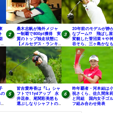
東
桑木志帆が海外メジャ
20年前のモデルが静
ト
ー制覇で800pt獲得 実
なブーム!? 飛ばし
2
3
期
質のトップ独走状態に
変貌した菅沼菜々や
月に
【メルセデス・ランキ
谷そら、三ヶ島かな
ング番外編】
使う“名器”が人気な
由【ツアープロたち
の“飛ばしギア”】
子
皆吉愛寿香は『L』シャ
昨年覇者・河本結は
への
フトで11ydアップ 永
祝さくら、佐久間朱
5
6
表
井花奈、尾関彩美悠も
と同組 国内女子ゴ
年間
選ぶしなりシャフトの
フ組み合わせ発表
効果【ツアープロたち