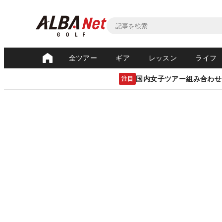
全ツアー
ギア
レッスン
ライフ
国内女子ツアー組み合わせ
注目