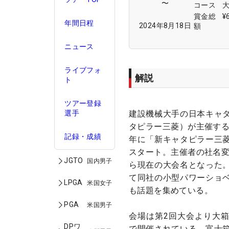
〜
コース
賞金総
¥
年間日程
2024年8月18日
額
ニュース
ライブフォ
解説
ト
ツアー登録
建設機械大手の日本キャ
選手
タピラー三菱）が主催する
記録・成績
年に「新キャタピラー三
スタート。主催者の社名変
JGTO
国内男子
ら現在の大会名となった
て同社の小型パワーショ
LPGA
米国女子
も話題を集めている。
PGA
米国男子
会場は第2回大会より大
DPワ
で開催されている。富士