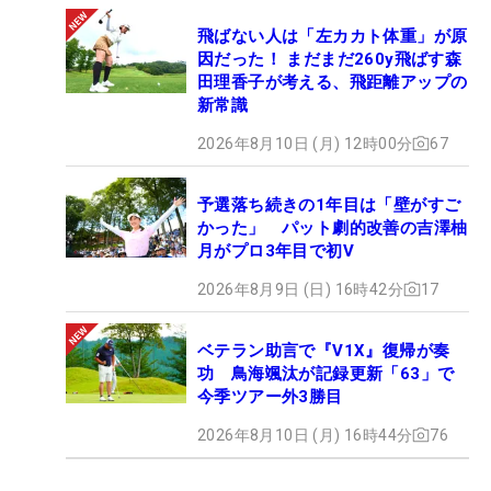
飛ばない人は「左カカト体重」が原
因だった！ まだまだ260y飛ばす森
田理香子が考える、飛距離アップの
新常識
2026年8月10日 (月) 12時00分
67
予選落ち続きの1年目は「壁がすご
かった」 パット劇的改善の吉澤柚
月がプロ3年目で初V
2026年8月9日 (日) 16時42分
17
ベテラン助言で『V1X』復帰が奏
功 鳥海颯汰が記録更新「63」で
今季ツアー外3勝目
2026年8月10日 (月) 16時44分
76