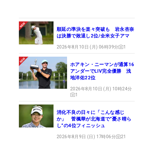
順延の準決を楽々突破も 岩永杏奈
は決勝で敗退し2位/全米女子アマ
2026年8月10日 (月) 06時39分
1
ホアキン・ニーマンが通算16
アンダーでLIV完全優勝 浅
地洋佑22位
2026年8月10日 (月) 10時24分
1
消化不良の日々に「こんな感じ
か」 菅楓華が北海道で“憂さ晴ら
し”の4位フィニッシュ
2026年8月9日 (日) 17時06分
21