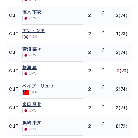
高木 萌衣
F
2
2
CUT
(74)
JPN
アン・シネ
F
2
1
CUT
(73)
KOR
菅沼 菜々
F
2
2
CUT
(74)
JPN
橋添 穂
F
2
-2
CUT
(70)
JPN
ベイブ・リュウ
F
2
2
CUT
(74)
TWN
泉田 琴菜
F
2
2
CUT
(74)
JPN
浜崎 未来
F
2
0
CUT
(72)
JPN