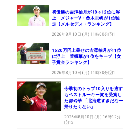
初優勝の吉澤柚月が18→12位に浮
上 メジャーV・桑木志帆が1位独
走【メルセデス・ランキング】
2026年8月10日 (月) 11時00分
1
1620万円上乗せの吉澤柚月が11位
に浮上 菅楓華が1位をキープ【女
子賞金ランキング】
2026年8月10日 (月) 11時30分
1
今季初のトップ10入りを逃す
もベストルーキー賞を受賞し
た都玲華 「北海道すきだなー
帰りたくない」
2026年8月10日 (月) 16時12分
13