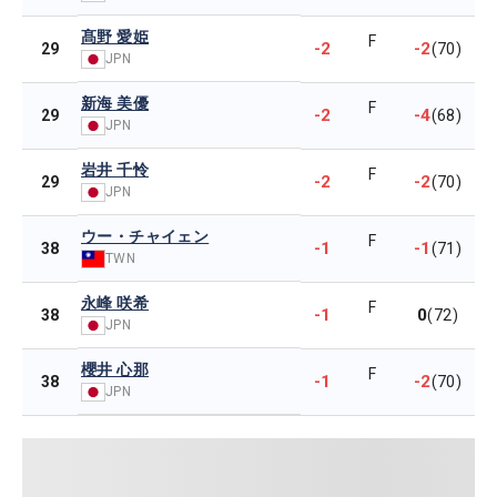
髙野 愛姫
F
-2
-2
29
(70)
JPN
新海 美優
F
-2
-4
29
(68)
JPN
岩井 千怜
F
-2
-2
29
(70)
JPN
ウー・チャイェン
F
-1
-1
38
(71)
TWN
永峰 咲希
F
-1
0
38
(72)
JPN
櫻井 心那
F
-1
-2
38
(70)
JPN