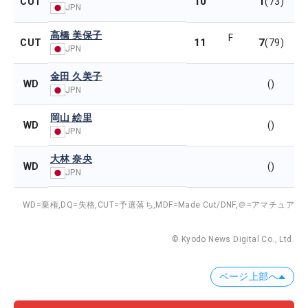
10
1
CUT
(73)
JPN
高橋 美保子
F
11
7
CUT
(79)
JPN
金田 久美子
WD
()
JPN
岡山 絵里
WD
()
JPN
大林 奈央
WD
()
JPN
WD=棄権,
DQ=失格,
CUT=予選落ち,
MDF=Made Cut/DNF,
＠=アマチュア
© Kyodo News Digital Co., Ltd.
ページ上部へ