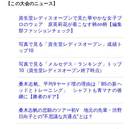
【この大会のニュース】
資生堂レディスオープンで見た華やかな女子プ
ロのウェア 原英莉花が着こなす柄on柄【編集
部ファッションチェック】
写真で見る「資生堂レディスオープン」成績ト
ップ10
写真で見る「メルセデス・ランキング」トップ
10（資生堂レディスオープン終了時点）
桑木志帆、平均9ヤード増の理由は「BSの新ヘ
ッドとトレーニング」 シャフトも青マナの後
継に【勝者のギア】
桑木志帆の悲願のツアー初V 地元の先輩・渋野
日向子との“不思議な共通点”とは？