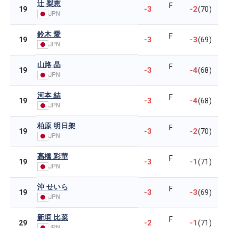
辻 梨恵
F
-3
-2
19
(70)
JPN
鈴木 愛
F
-3
-3
19
(69)
JPN
山路 晶
F
-3
-4
19
(68)
JPN
河本 結
F
-3
-4
19
(68)
JPN
柏原 明日架
F
-3
-2
19
(70)
JPN
髙橋 彩華
F
-3
-1
19
(71)
JPN
沖 せいら
F
-3
-3
19
(69)
JPN
新垣 比菜
F
-2
-1
29
(71)
JPN