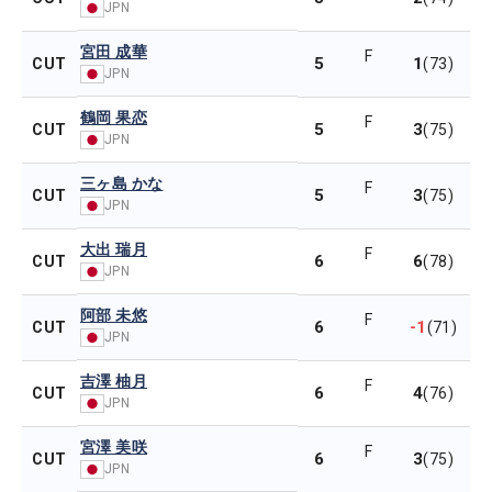
JPN
宮田 成華
F
5
1
CUT
(73)
JPN
鶴岡 果恋
F
5
3
CUT
(75)
JPN
三ヶ島 かな
F
5
3
CUT
(75)
JPN
大出 瑞月
F
6
6
CUT
(78)
JPN
阿部 未悠
F
6
-1
CUT
(71)
JPN
吉澤 柚月
F
6
4
CUT
(76)
JPN
宮澤 美咲
F
6
3
CUT
(75)
JPN