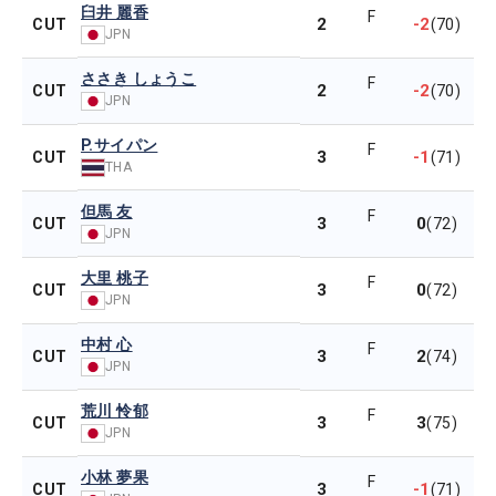
臼井 麗香
F
2
-2
CUT
(70)
JPN
ささき しょうこ
F
2
-2
CUT
(70)
JPN
P.サイパン
F
3
-1
CUT
(71)
THA
但馬 友
F
3
0
CUT
(72)
JPN
大里 桃子
F
3
0
CUT
(72)
JPN
中村 心
F
3
2
CUT
(74)
JPN
荒川 怜郁
F
3
3
CUT
(75)
JPN
小林 夢果
F
3
-1
CUT
(71)