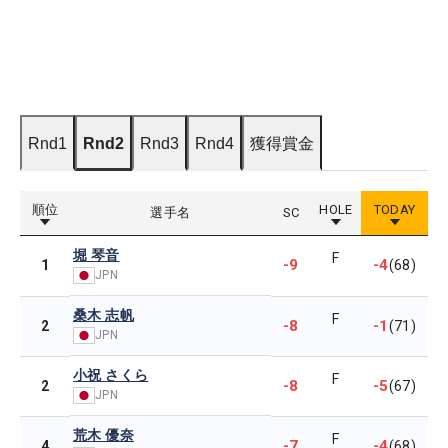
Rnd1
Rnd2
Rnd3
Rnd4
獲得賞金
順位
HOLE
TODAY
選手名
SC
堀 琴音
F
-9
-4
1
(68)
JPN
桑木 志帆
F
-8
-1
2
(71)
JPN
小祝 さくら
F
-8
-5
2
(67)
JPN
荒木 優奈
F
-7
-4
4
(68)