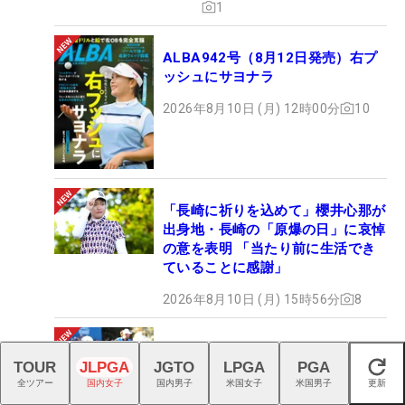
1
ALBA942号（8月12日発売）右プ
ッシュにサヨナラ
2026年8月10日 (月) 12時00分
10
「長崎に祈りを込めて」櫻井心那が
出身地・長崎の「原爆の日」に哀悼
の意を表明 「当たり前に生活でき
ていることに感謝」
2026年8月10日 (月) 15時56分
8
マイケル・ブレナンがツアー2勝目
TOUR
JLPGA
JGTO
LPGA
PGA
でPO進出決定！ バミューダ芝対策
閉じる
全ツアー
国内女子
国内男子
米国女子
米国男子
更新
で入れた『60.08M』が奏功