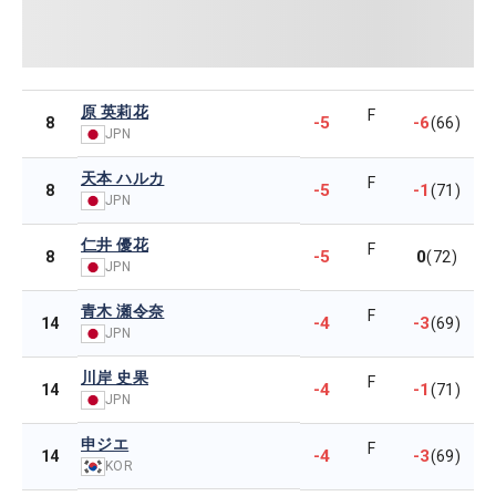
原 英莉花
F
-5
-6
8
(66)
JPN
天本 ハルカ
F
-5
-1
8
(71)
JPN
仁井 優花
F
-5
0
8
(72)
JPN
青木 瀬令奈
F
-4
-3
14
(69)
JPN
川岸 史果
F
-4
-1
14
(71)
JPN
申ジエ
F
-4
-3
14
(69)
KOR