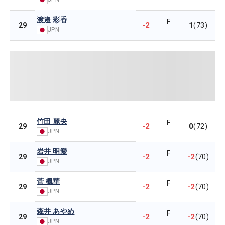
渡邉 彩香
F
-2
1
29
(73)
JPN
竹田 麗央
F
-2
0
29
(72)
JPN
岩井 明愛
F
-2
-2
29
(70)
JPN
菅 楓華
F
-2
-2
29
(70)
JPN
森井 あやめ
F
-2
-2
29
(70)
JPN