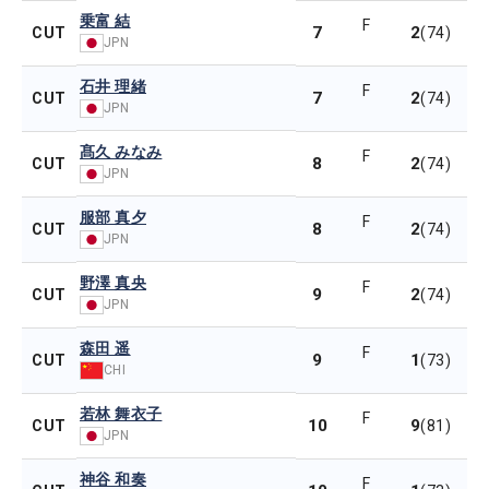
乗富 結
F
7
2
CUT
(74)
JPN
石井 理緒
F
7
2
CUT
(74)
JPN
髙久 みなみ
F
8
2
CUT
(74)
JPN
服部 真夕
F
8
2
CUT
(74)
JPN
野澤 真央
F
9
2
CUT
(74)
JPN
森田 遥
F
9
1
CUT
(73)
CHI
若林 舞衣子
F
10
9
CUT
(81)
JPN
神谷 和奏
F