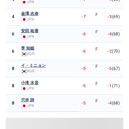
JPN
金澤 志奈
F
-7
-3
4
(69)
JPN
安田 祐香
F
-6
-4
6
(68)
JPN
李 知姫
F
-6
-2
6
(70)
KOR
イ・ミニョン
F
-5
-5
8
(67)
KOR
小滝 水音
F
-5
-1
8
(71)
JPN
穴井 詩
F
-5
-4
8
(68)
JPN