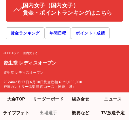
国内女子
（国内女子）
賞金・ポイントランキングはこちら
賞金ランキング
年間日程
ポイント・成績
JLPGAツアー
国内女子
資生堂 レディスオープン
資生堂 レディスオープン
2024年6月27日-6月30日
賞金総額
¥120,000,000
戸塚カントリー倶楽部 西コース（神奈川県）
大会TOP
リーダーボード
組み合せ
ニュース
ライブフォト
出場選手
概要など
TV放送予定