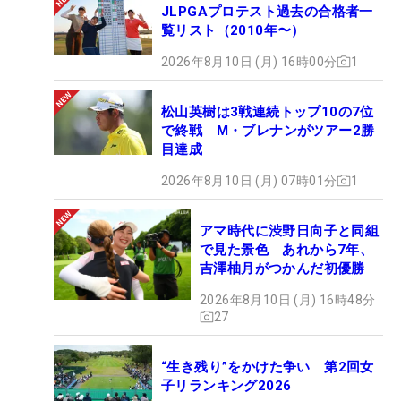
JLPGAプロテスト過去の合格者一
覧リスト（2010年〜）
2026年8月10日 (月) 16時00分
1
松山英樹は3戦連続トップ10の7位
で終戦 M・ブレナンがツアー2勝
目達成
2026年8月10日 (月) 07時01分
1
アマ時代に渋野日向子と同組
で見た景色 あれから7年、
吉澤柚月がつかんだ初優勝
2026年8月10日 (月) 16時48分
27
“生き残り”をかけた争い 第2回女
子リランキング2026