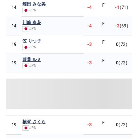
蛭田 みな美
F
-4
-1
14
(71)
JPN
川﨑 春花
F
-4
-3
14
(69)
JPN
笠 りつ子
F
-3
0
19
(72)
JPN
葭葉 ルミ
F
-3
0
19
(72)
JPN
横峯 さくら
F
-3
0
19
(72)
JPN