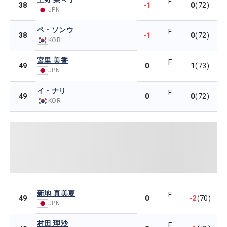
F
-1
0
38
(72)
JPN
ペ・ソンウ
F
-1
0
38
(72)
KOR
宮里 美香
F
0
1
49
(73)
JPN
イ・ナリ
F
0
0
49
(72)
KOR
新地 真美夏
F
0
-2
49
(70)
JPN
村田 理沙
F