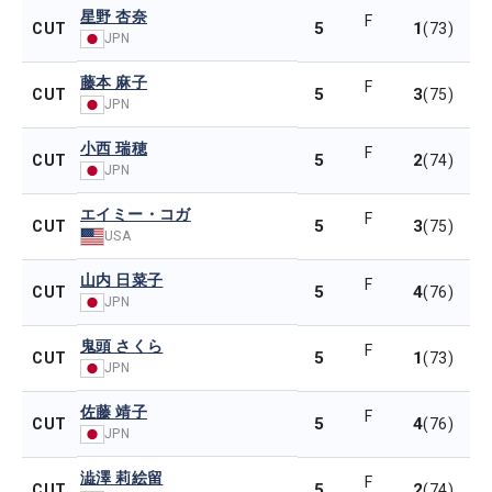
星野 杏奈
F
5
1
CUT
(73)
JPN
藤本 麻子
F
5
3
CUT
(75)
JPN
小西 瑞穂
F
5
2
CUT
(74)
JPN
エイミー・コガ
F
5
3
CUT
(75)
USA
山内 日菜子
F
5
4
CUT
(76)
JPN
鬼頭 さくら
F
5
1
CUT
(73)
JPN
佐藤 靖子
F
5
4
CUT
(76)
JPN
澁澤 莉絵留
F
5
2
CUT
(74)