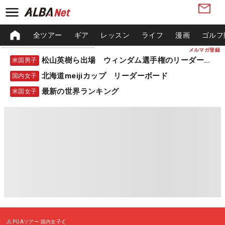
全ツアー
ギア
レッスン
ライフ
漫画
ゴルフ
メルマガ登録
松山英樹ら出場 ウィンダム選手権のリーダーボード
米国男子
北海道meijiカップ リーダーボード
国内女子
最新の世界ランキング
米国女子
JLPGAツアー
国内女子