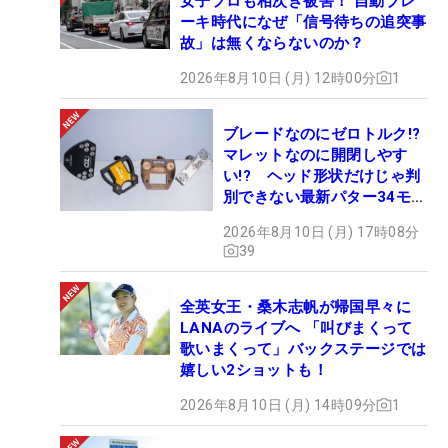
女子プロも相次ぎ被害！ 自動ブレ
ーキ時代になぜ「信号待ちの追突事
故」は無くならないのか？
2026年8月10日 (月) 12時00分
1
ブレードなのにゼロトルク!?
マレットなのに開閉しやす
い!? ヘッド形状だけじゃ判
別できない最新パター34モデ
ルの性能早見表を作ってみた
2026年8月10日 (月) 17時08分
#ギアカタログ2026
39
全英女王・桑木志帆が帰国早々に
LANAのライブへ 「叫びまくって
歌いまくって」バックステージでは
嬉しい2ショットも！
2026年8月10日 (月) 14時09分
1