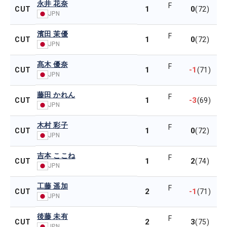
永井 花奈
F
1
0
CUT
(72)
JPN
濱田 茉優
F
1
0
CUT
(72)
JPN
髙木 優奈
F
1
-1
CUT
(71)
JPN
藤田 かれん
F
1
-3
CUT
(69)
JPN
木村 彩子
F
1
0
CUT
(72)
JPN
吉本 ここね
F
1
2
CUT
(74)
JPN
工藤 遥加
F
2
-1
CUT
(71)
JPN
後藤 未有
F
2
3
CUT
(75)
JPN