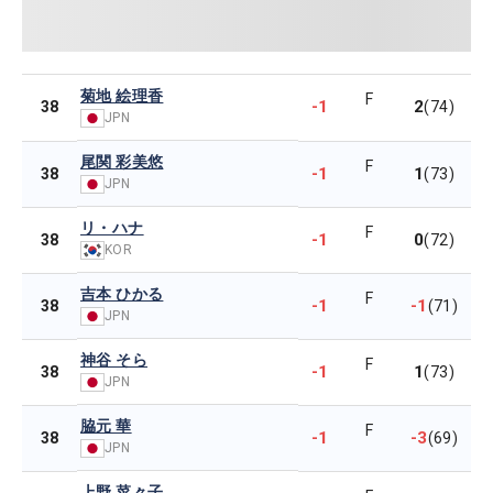
菊地 絵理香
F
-1
2
38
(74)
JPN
尾関 彩美悠
F
-1
1
38
(73)
JPN
リ・ハナ
F
-1
0
38
(72)
KOR
吉本 ひかる
F
-1
-1
38
(71)
JPN
神谷 そら
F
-1
1
38
(73)
JPN
脇元 華
F
-1
-3
38
(69)
JPN
上野 菜々子