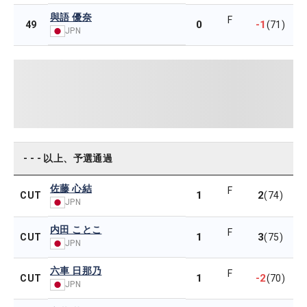
與語 優奈
F
0
-1
49
(71)
JPN
- - - 以上、予選通過
佐藤 心結
F
1
2
CUT
(74)
JPN
内田 ことこ
F
1
3
CUT
(75)
JPN
六車 日那乃
F
1
-2
CUT
(70)
JPN