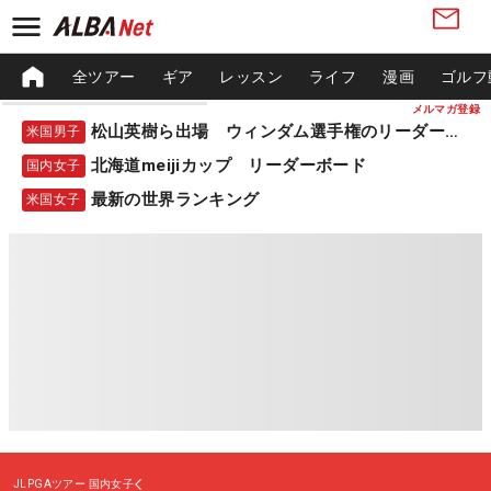
全ツアー
ギア
レッスン
ライフ
漫画
ゴルフ
メルマガ登録
松山英樹ら出場 ウィンダム選手権のリーダーボード
米国男子
北海道meijiカップ リーダーボード
国内女子
最新の世界ランキング
米国女子
JLPGAツアー
国内女子