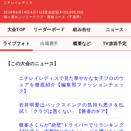
ニチレイレディス
2024年6月14日-6月16日
賞金総額
¥100,000,000
袖ヶ浦カンツリークラブ・新袖コース（千葉県）
大会TOP
リーダーボード
組み合せ
ニュース
ライブフォト
出場選手
概要など
TV放送予定
【この大会のニュース】
ニチレイレディスで見た華やかな女子プロのウ
ェアを徹底紹介【編集部ファッションチェッ
ク】
岩井明愛はバックスイングの気持ち悪さを払
拭！「クラブは悪くない」【勝者のギア】
横峯さくらが”絶壁”ドライバーでリランキング