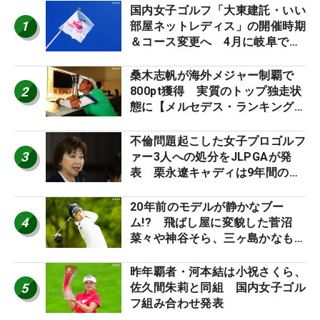
国内女子ゴルフ「大東建託・いい
1
部屋ネットレディス」の開催時期
＆コース変更へ 4月に岐阜で開
催
桑木志帆が海外メジャー制覇で
2
800pt獲得 実質のトップ独走状
態に【メルセデス・ランキング番
外編】
不倫問題起こした女子プロゴルフ
3
ァー3人への処分をJLPGAが発
表 栗永遼キャディは9年間の立
ち入り禁止
20年前のモデルが静かなブー
4
ム!? 飛ばし屋に変貌した菅沼
菜々や神谷そら、三ヶ島かなも使
う“名器”が人気な理由【ツアープ
ロたちの“飛ばしギア”】
昨年覇者・河本結は小祝さくら、
5
佐久間朱莉と同組 国内女子ゴル
フ組み合わせ発表