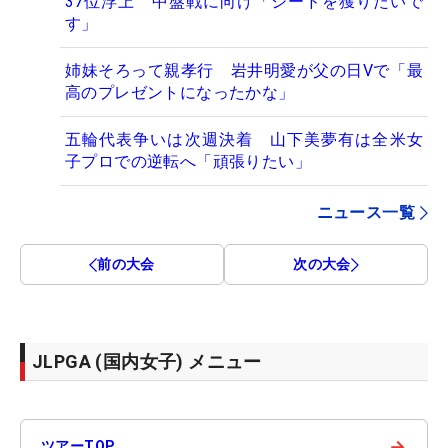
37位浮上 中盤戦に向け「シードを獲りたいで
す」
姉妹そろって親孝行 岩井明愛が父の日Vで「最
高のプレゼントになったかな」
五輪代表争いは次週決着 山下美夢有は全米女
子プロでの逆転へ「頑張りたい」
ニュース一覧
前の大会
次の大会
JLPGA (国内女子) メニュー
→
ツアーTOP