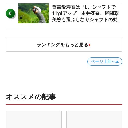
皆吉愛寿香は『L』シャフトで
6
11ydアップ 永井花奈、尾関彩
美悠も選ぶしなりシャフトの効果
【ツアープロたちの“飛ばしギ
ア”】
ランキングをもっと見る
ページ上部へ
オススメの記事