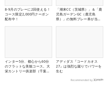
8-9月のプレーに2回使える！
「潮来CC（茨城県）」＆「鹿
コース限定2,000円クーポン
児島ガーデンGC（鹿児島
配布中！
県）」の無料プレー券が当た
る！！
インター5分、都心から60分
アディダス『コードカオス
のフラットな美観コース。大
27』は強烈な蹴りでパワーを
栄カントリー俱楽部（千葉
生む
県）
Recommended by