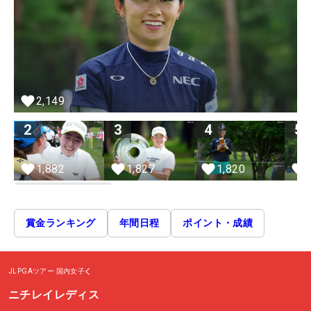
2,149
2
3
4
5
1,827
1,882
1,820
賞金ランキング
年間日程
ポイント・成績
JLPGAツアー
国内女子
ニチレイレディス