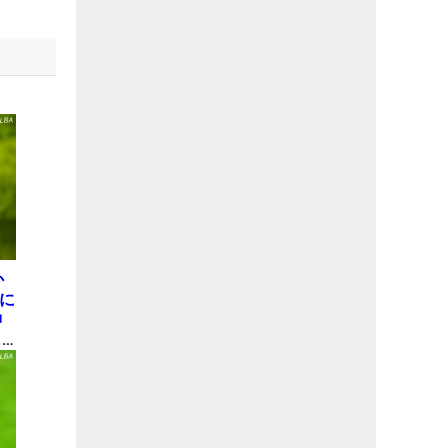
か
屋に
神
も
理