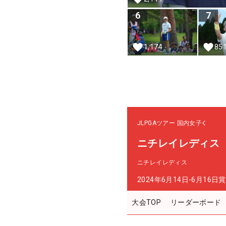
6
7
85
1,174
JLPGAツアー
国内女子
ニチレイレディス
ニチレイレディス
2024年6月14日-6月16日
賞
大会TOP
リーダーボード