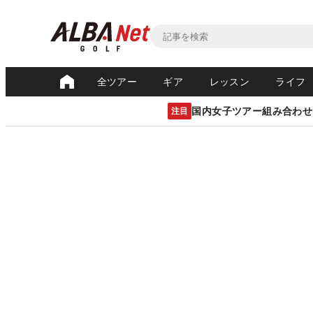
全ツアー
ギア
レッスン
ライフ
国内女子ツアー組み合わせ
注目