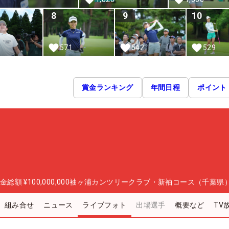
8
9
10
1
571
542
529
賞金ランキング
年間日程
ポイント
金総額
¥100,000,000
袖ヶ浦カンツリークラブ・新袖コース（千葉県
組み合せ
ニュース
ライブフォト
出場選手
概要など
TV