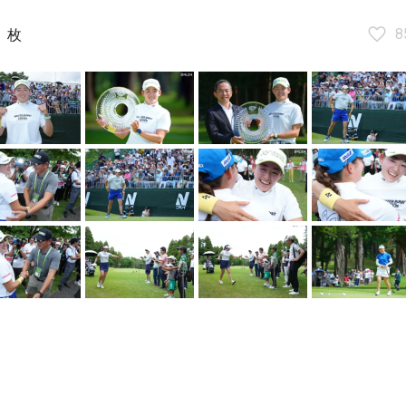
7
8
枚