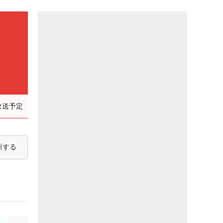
）
放送予定
新する