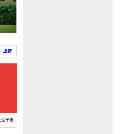
・成績
）
放送予定