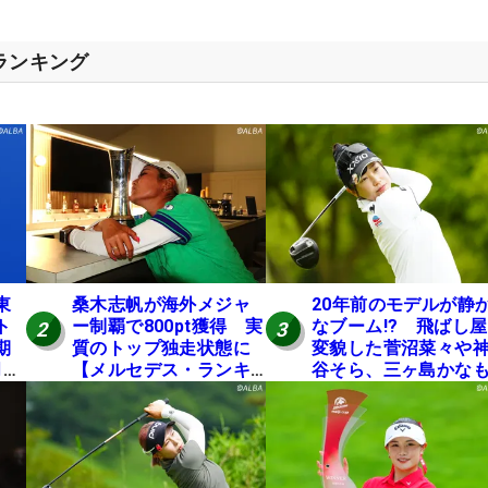
スランキング
東
桑木志帆が海外メジャ
20年前のモデルが静
ト
ー制覇で800pt獲得 実
なブーム!? 飛ばし
2
3
期
質のトップ独走状態に
変貌した菅沼菜々や
月に
【メルセデス・ランキ
谷そら、三ヶ島かな
ング番外編】
使う“名器”が人気な
由【ツアープロたち
の“飛ばしギア”】