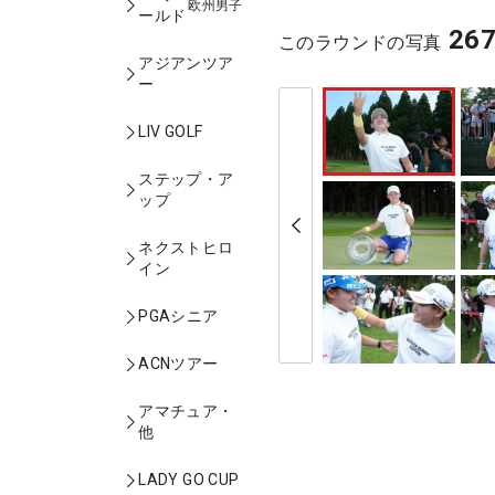
欧州男子
ールド
26
このラウンドの写真
アジアンツア
ー
LIV GOLF
ステップ・ア
ップ
ネクストヒロ
イン
PGAシニア
ACNツアー
アマチュア・
他
LADY GO CUP