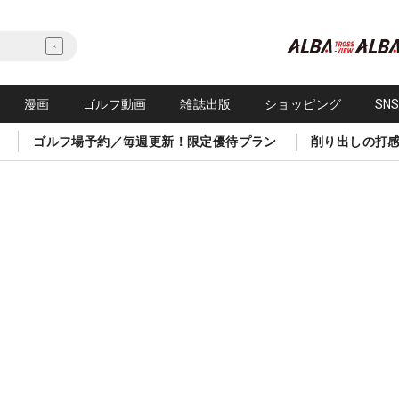
漫画
ゴルフ動画
雑誌出版
ショッピング
SN
ゴルフ場予約／毎週更新！限定優待プラン
削り出しの打