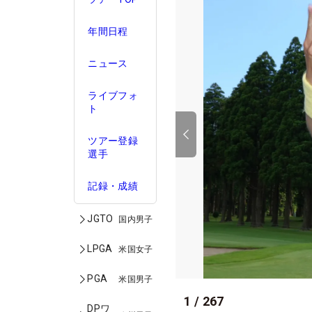
年間日程
ニュース
ライブフォ
ト
ツアー登録
選手
記録・成績
JGTO
国内男子
LPGA
米国女子
PGA
米国男子
1
/
267
DPワ