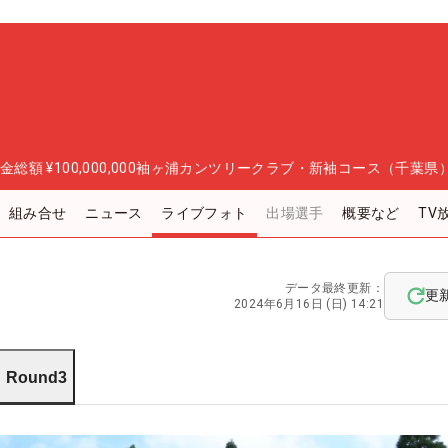
金総額
¥100,000,000
袖ヶ浦カンツリークラブ・新袖コース（千葉県
組み合せ
ニュース
ライブフォト
出場選手
概要など
TV
データ最終更新：
更
2024年6月16日 (日) 14:21
Round3