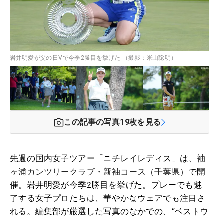
岩井明愛が父の日Vで今季2勝目を挙げた （撮影：米山聡明）
この記事の写真
19
枚を見る
先週の国内女子ツアー「ニチレイレディス」は、
袖
ヶ浦カンツリークラブ・新袖コース（千葉県）
で開
催。岩井明愛が今季2勝目を挙げた。プレーでも魅
了する女子プロたちは、華やかなウェアでも注目さ
れる。編集部が厳選した写真のなかでの、“ベストウ