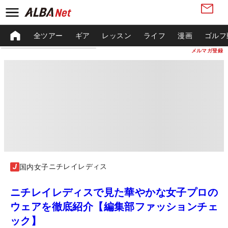
全ツアー
ギア
レッスン
ライフ
漫画
ゴルフ
メルマガ登録
ニチレイレディス
国内女子
ニチレイレディスで見た華やかな女子プロの
ウェアを徹底紹介【編集部ファッションチェ
ック】