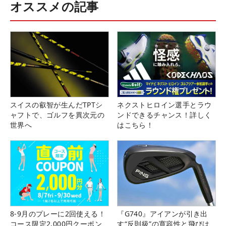
オススメの記事
スイスの叡智が生んだTPTシ
ネクストヒロイン選手とラウ
ャフトで、ゴルフを異次元の
ンドできるチャンス！詳しく
世界へ
はこちら！
8-9月のプレーに2回使える！
『G740』アイアンが引き出
コース限定2,000円クーポン
す“反則級”の寛容性と飛びは