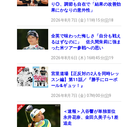
り◎、調節も自在で「結果の改善効
果にかなりの意外性」
2026年8月7日 (金) 11時15分
18
全英で味わった悔しさ「自分も戦え
るはずなのに」 佐久間朱莉に強ま
った米ツアー参戦への思い
2026年8月6日 (木) 16時45分
19
宮里道場【正反対の2人を同時レッ
スン編】第11話／『勝手にローボ
ール&ギュッ！』
2026年8月7日 (金) 07時00分
9
＜速報＞入谷響が単独首位
永井花奈、金田久美子ら1差
追走