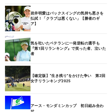
まさに孝行姉妹となった。
岩井明愛はバックスイングの気持ち悪さを
払拭！「クラブは悪くない」【勝者のギ
ア】
気を吐いたベテランに一発逆転の選手も
『第1回リランキング』で笑った者、泣いた
者
【確定版】“生き残り”をかけた争い 第2回
女子リランキング2025
アース・モンダミンカップ 初日組み合わ
せ