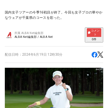
国内女子ツアーの今季16戦目が終了。今回も女子プロの華やか
なウェアが千葉県のコースを彩った。
コメン
所属
ALBA Net編集部
ト
ALBA Net編集部
/
ALBA Net
0
件
配信日時：
2024年6月19日 12時30分