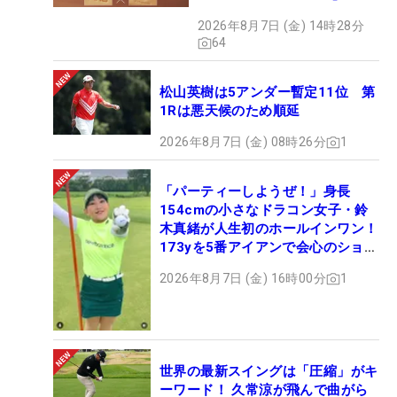
クション、9月15日限定デビ
2026年8月7日 (金) 14時28分
ュー
64
松山英樹は5アンダー暫定11位 第
1Rは悪天候のため順延
2026年8月7日 (金) 08時26分
1
「パーティーしようぜ！」身長
154cmの小さなドラコン女子・鈴
木真緒が人生初のホールインワン！
173yを5番アイアンで会心のショッ
ト
2026年8月7日 (金) 16時00分
1
世界の最新スイングは「圧縮」がキ
ーワード！ 久常涼が飛んで曲がら