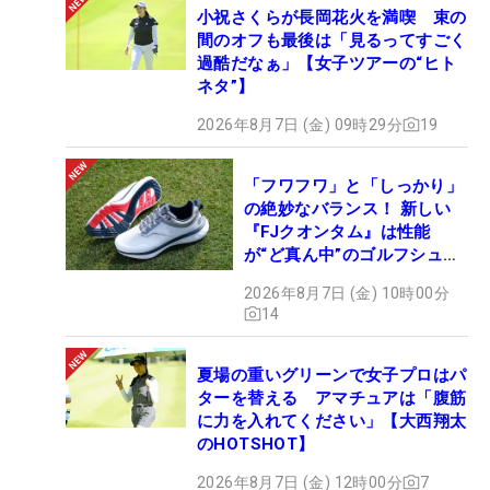
小祝さくらが長岡花火を満喫 束の
間のオフも最後は「見るってすごく
過酷だなぁ」【女子ツアーの“ヒト
ネタ”】
2026年8月7日 (金) 09時29分
19
「フワフワ」と「しっかり」
の絶妙なバランス！ 新しい
『FJクオンタム』は性能
が“ど真ん中”のゴルフシュー
ズだった
2026年8月7日 (金) 10時00分
14
夏場の重いグリーンで女子プロはパ
ターを替える アマチュアは「腹筋
に力を入れてください」【大西翔太
のHOTSHOT】
2026年8月7日 (金) 12時00分
7