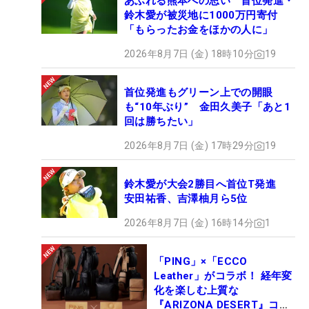
あふれる熊本への思い 首位発進・
鈴木愛が被災地に1000万円寄付
「もらったお金をほかの人に」
2026年8月7日 (金) 18時10分
19
首位発進もグリーン上での開眼
も“10年ぶり” 金田久美子「あと1
回は勝ちたい」
2026年8月7日 (金) 17時29分
19
鈴木愛が大会2勝目へ首位T発進
安田祐香、吉澤柚月ら5位
2026年8月7日 (金) 16時14分
1
「PING」×「ECCO
Leather」がコラボ！ 経年変
化を楽しむ上質な
『ARIZONA DESERT』コレ