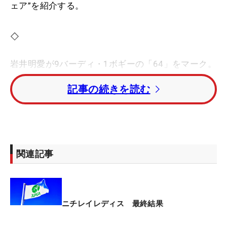
ェア”を紹介する。
◇
岩井明愛が9バーディ・1ボギーの「64」をマーク。
トータル13アンダーで逃げ切り今季2勝目を挙げ
記事の続きを読む
た。
トップと3打差でスタートした3日目は前半7番ホー
ルから4連続バーディ奪取。後半16番からは3連続バ
ーディを決め、逆転優勝を果たした。3日間、妹の
関連記事
千怜とおそろいコーデでラウンドし、プレー以外で
も観客を魅了した。大会最終日は父の日。明愛は今
回の優勝を「最高の父の日のプレゼントになったか
なと思います」とコメントした。5月の「RKB×三井
ニチレイレディス 最終結果
松島レディス」では千怜が“母の日V”を挙げるなど、