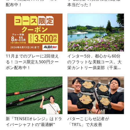
配布中！
本当だった！
11月までのプレーに2回使え
インター5分、都心から60分
る！コース限定3,500円クー
のフラットな美観コース。大
ポン配布中！
栄カントリー俱楽部（千葉
県）
新『TENSEIオレンジ』はドラ
パターこじらせ記者が
イバーシャフトの“最適解”
「TRTL」で大改善