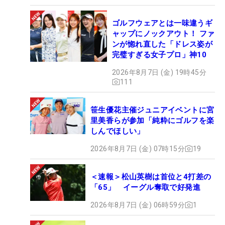
ゴルフウェアとは一味違うギ
ャップにノックアウト！ ファ
ンが惚れ直した「ドレス姿が
完璧すぎる女子プロ」神10
2026年8月7日 (金) 19時45分
111
笹生優花主催ジュニアイベントに宮
里美香らが参加「純粋にゴルフを楽
しんでほしい」
2026年8月7日 (金) 07時15分
19
＜速報＞松山英樹は首位と4打差の
「65」 イーグル奪取で好発進
2026年8月7日 (金) 06時59分
1