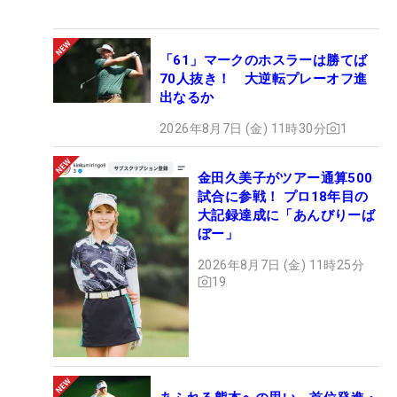
「61」マークのホスラーは勝てば
70人抜き！ 大逆転プレーオフ進
出なるか
2026年8月7日 (金) 11時30分
1
金田久美子がツアー通算500
試合に参戦！ プロ18年目の
大記録達成に「あんびりーば
ぼー」
2026年8月7日 (金) 11時25分
19