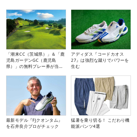
「潮来CC（茨城県）」＆「鹿
アディダス『コードカオス
児島ガーデンGC（鹿児島
27』は強烈な蹴りでパワーを
県）」の無料プレー券が当た
生む
る！！
最新モデル『FJクオンタム』
猛暑を乗り切る！ こだわり機
を石井良介プロがチェック
能派パンツ4選