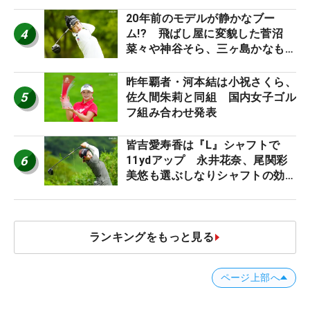
ち入り禁止
20年前のモデルが静かなブー
4
ム!? 飛ばし屋に変貌した菅沼
菜々や神谷そら、三ヶ島かなも使
う“名器”が人気な理由【ツアープ
ロたちの“飛ばしギア”】
昨年覇者・河本結は小祝さくら、
5
佐久間朱莉と同組 国内女子ゴル
フ組み合わせ発表
皆吉愛寿香は『L』シャフトで
6
11ydアップ 永井花奈、尾関彩
美悠も選ぶしなりシャフトの効果
【ツアープロたちの“飛ばしギ
ア”】
ランキングをもっと見る
ページ上部へ