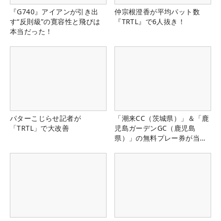
『G740』アイアンが引き出
仲宗根澄香が平均パット数
す“反則級”の寛容性と飛びは
『TRTL』で6人抜き！
本当だった！
パターこじらせ記者が
「潮来CC（茨城県）」＆「鹿
「TRTL」で大改善
児島ガーデンGC（鹿児島
県）」の無料プレー券が当た
る！！