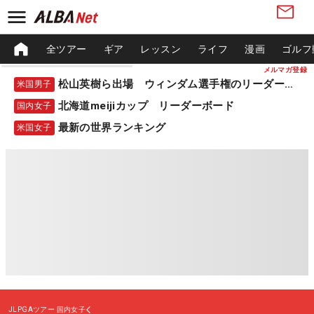
全ツアー
ギア
レッスン
ライフ
漫画
ゴルフ
メルマガ登録
松山英樹ら出場 ウィンダム選手権のリーダーボード
米国男子
北海道meijiカップ リーダーボード
国内女子
最新の世界ランキング
米国女子
JLPGAツアー
国内女子