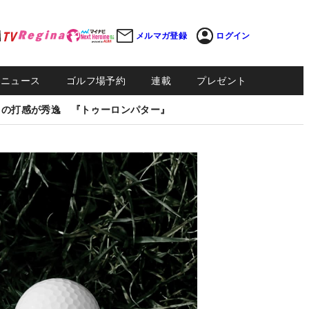
メルマガ登録
ログイン
Sニュース
ゴルフ場予約
連載
プレゼント
しの打感が秀逸 『トゥーロンパター』