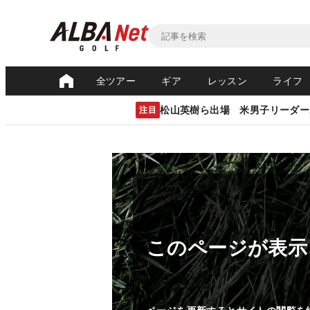
全ツアー
ギア
レッスン
ライフ
松山英樹ら出場 米男子リーダー
注目
このページが表示