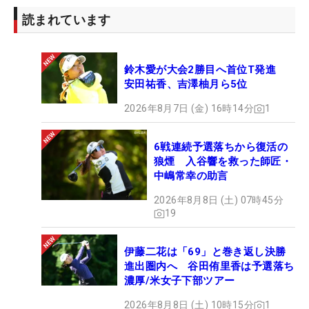
河本結（4年ぶり2回目）
読まれています
木村彩子（初出場）
小祝さくら（2年ぶり3回目）
鈴木愛が大会2勝目へ首位T発進
仁井優花（初出場）
安田祐香、吉澤柚月ら5位
尾関彩美悠（初出場）
櫻井心那（初出場）
2026年8月7日 (金) 16時14分
1
鈴木愛（2年ぶり6回目）
山下美夢有（2年連続2回目）
6戦連続予選落ちから復活の
狼煙 入谷響を救った師匠・
竹田麗央（初出場）※
中嶋常幸の助言
2026年8月8日 (土) 07時45分
※5月27日発表の世界ランキングにより正式決定
19
伊藤二花は「69」と巻き返し決勝
進出圏内へ 谷田侑里香は予選落ち
濃厚/米女子下部ツアー
2026年8月8日 (土) 10時15分
1