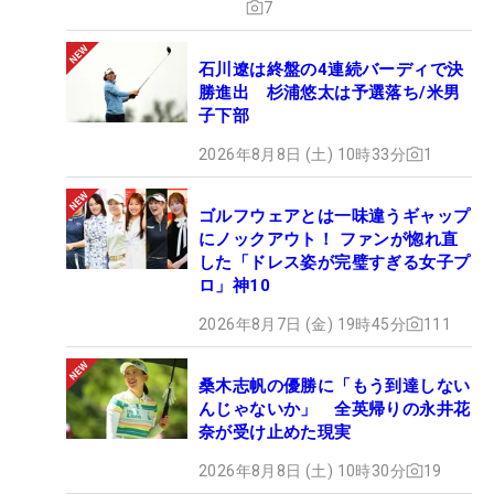
7
石川遼は終盤の4連続バーディで決
勝進出 杉浦悠太は予選落ち/米男
子下部
2026年8月8日 (土) 10時33分
1
ゴルフウェアとは一味違うギャップ
にノックアウト！ ファンが惚れ直
した「ドレス姿が完璧すぎる女子プ
ロ」神10
2026年8月7日 (金) 19時45分
111
桑木志帆の優勝に「もう到達しない
んじゃないか」 全英帰りの永井花
奈が受け止めた現実
2026年8月8日 (土) 10時30分
19