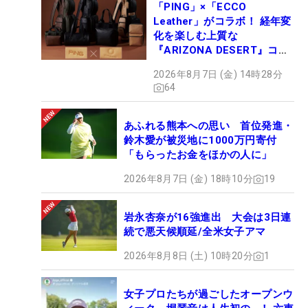
「PING」×「ECCO
Leather」がコラボ！ 経年変
化を楽しむ上質な
『ARIZONA DESERT』コレ
クション、9月15日限定デビ
2026年8月7日 (金) 14時28分
ュー
64
あふれる熊本への思い 首位発進・
鈴木愛が被災地に1000万円寄付
「もらったお金をほかの人に」
2026年8月7日 (金) 18時10分
19
岩永杏奈が16強進出 大会は3日連
続で悪天候順延/全米女子アマ
2026年8月8日 (土) 10時20分
1
女子プロたちが過ごしたオープンウ