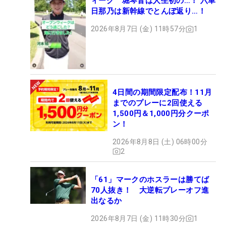
ィーク 堀琴音は人生初の…！ 六車
日那乃は新幹線でとんぼ返り…！
2026年8月7日 (金) 11時57分
1
4日間の期間限定配布！11月
までのプレーに2回使える
1,500円＆1,000円分クーポ
ン！
2026年8月8日 (土) 06時00分
2
「61」マークのホスラーは勝てば
70人抜き！ 大逆転プレーオフ進
出なるか
2026年8月7日 (金) 11時30分
1