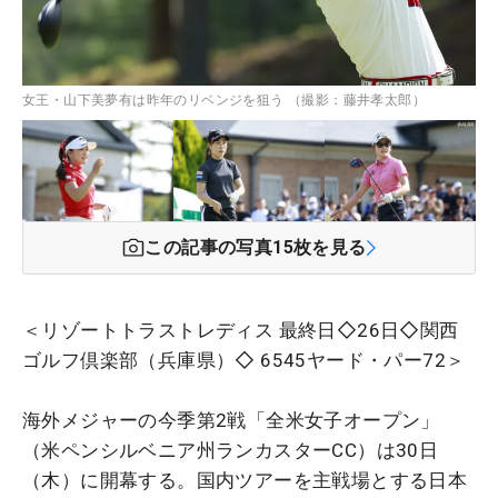
女王・山下美夢有は昨年のリベンジを狙う （撮影：藤井孝太郎）
この記事の写真
15
枚を見る
＜リゾートトラストレディス 最終日◇26日◇関西
ゴルフ倶楽部（兵庫県）◇ 6545ヤード・パー72＞
海外メジャーの今季第2戦「全米女子オープン」
（米ペンシルベニア州ランカスターCC）は30日
（木）に開幕する。国内ツアーを主戦場とする日本