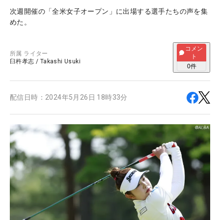
次週開催の「全米女子オープン」に出場する選手たちの声を集
めた。
コメン
所属
ライター
ト
臼杵孝志
/
Takashi Usuki
0
件
配信日時：
2024年5月26日 18時33分