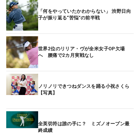
歳は「今の自分の力がメジャーでどこまで通用する
か試したい」と表情を引き締めた。トータル1アン
「何をやっていたかわからない」 渋野日向
ダーの33位で4日間を終えると「日本を出発すると
子が振り返る“苦悩”の前半戦
きから米国時間に合わせて食事をしたり、寝るのが
すごくいいんです」と時差ぼけ対策を披露し、「全
米が終わったら、すぐにサントリーレディス。疲れ
世界2位のリリア・ヴが全米女子OP欠場
を残さないようにしたい。頑張ってきます」と笑顔
へ 腰痛で2カ月実戦なし
で話した。
6度目の海外メジャー挑戦となる2季連続年間女王・
山下美夢有は、6バーディ・2ボギーと4日間の最後
ノリノリできつねダンスを踊る小祝さくら
【写真】
に初の60台となる「68」をマーク。トータル8アン
ダーの7位でフィニッシュした。最終18番パー4は残
り130ヤードの2打目をピン横20センチにつける会
心のショットで締めくくり、「ショットはだいぶ改
全英切符は誰の手に？ ミズノオープン最
善できた。気持ち良く行ける。向こうでも頑張りま
終成績
す」と笑顔を浮かべた。初出場だった昨年の全米は