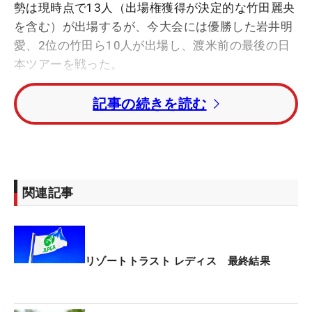
勢は現時点で13人（出場権獲得が決定的な竹田麗央
を含む）が出場するが、今大会には優勝した岩井明
愛、2位の竹田ら10人が出場し、渡米前の最後の日
本ツアーを戦った。
記事の続きを読む
4月に日本で行われた予選をトップで通過した尾関
彩美悠は「きょうはピン位置が難しく、グリーンも
硬くなっていた」と1バーディ・4ボギーの「75」を
たたき、4位から14位に後退。「しっかりグリーン
で止められるショットが打てるように調整したい」
関連記事
と話し、初のメジャーに挑む。
米ツアーメンバーだった2020年以来、2度目の出場
となる河本結は「わくわくしている。楽しみしかな
リゾートトラスト レディス 最終結果
いです」。20年はメジャー4試合に出場し、全米女
子OPは60位、「全米女子プロ」で48位に入った25