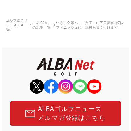
ゴルフ総合サ
「JLPGA」
いざ、全米へ！ 女王・山下美夢有は7位
イト ALBA
の記事一覧
フィニッシュに「気持ち良く行けます」
Net
ALBAゴルフニュース
メルマガ登録はこちら