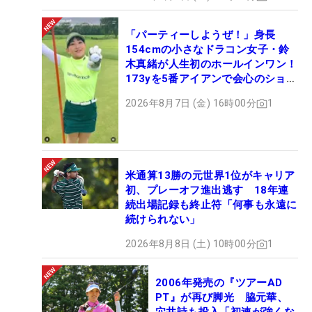
「パーティーしようぜ！」身長
154cmの小さなドラコン女子・鈴
木真緒が人生初のホールインワン！
173yを5番アイアンで会心のショッ
ト
2026年8月7日 (金) 16時00分
1
米通算13勝の元世界1位がキャリア
初、プレーオフ進出逃す 18年連
続出場記録も終止符「何事も永遠に
続けられない」
2026年8月8日 (土) 10時00分
1
2006年発売の『ツアーAD
PT』が再び脚光 脇元華、