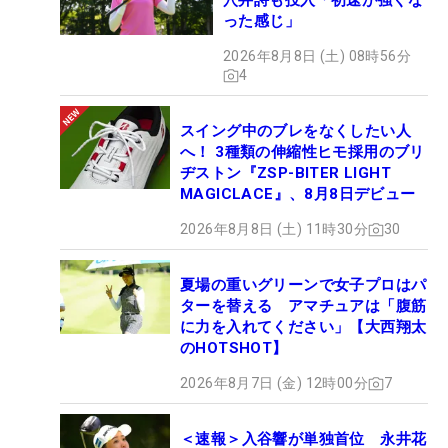
穴井詩も投入「初速が強くな
った感じ」
2026年8月8日 (土) 08時56分
4
スイング中のブレをなくしたい人
へ！ 3種類の伸縮性ヒモ採用のブリ
ヂストン『ZSP-BITER LIGHT
MAGICLACE』、8月8日デビュー
2026年8月8日 (土) 11時30分
30
夏場の重いグリーンで女子プロはパ
ターを替える アマチュアは「腹筋
に力を入れてください」【大西翔太
のHOTSHOT】
2026年8月7日 (金) 12時00分
7
＜速報＞入谷響が単独首位 永井花