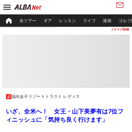
全ツアー
ギア
レッスン
ライフ
漫画
ゴルフ
メルマガ登録
リゾートトラスト レディス
国内女子
いざ、全米へ！ 女王・山下美夢有は7位フ
ィニッシュに「気持ち良く行けます」