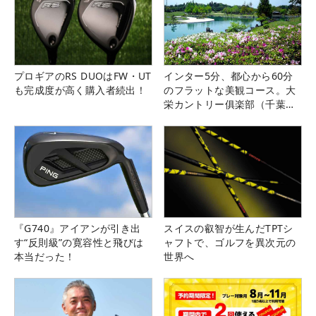
プロギアのRS DUOはFW・UT
インター5分、都心から60分
も完成度が高く購入者続出！
のフラットな美観コース。大
栄カントリー俱楽部（千葉
県）
『G740』アイアンが引き出
スイスの叡智が生んだTPTシ
す“反則級”の寛容性と飛びは
ャフトで、ゴルフを異次元の
本当だった！
世界へ