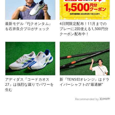
最新モデル『FJクオンタム』
4日間限定配布！11月までの
を石井良介プロがチェック
プレーに2回使える1,500円分
クーポン配布中！
アディダス『コードカオス
新『TENSEIオレンジ』はドラ
27』は強烈な蹴りでパワーを
イバーシャフトの“最適解”
生む
Recommended by