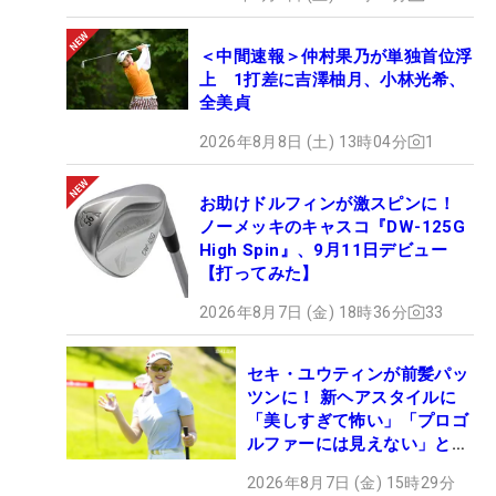
＜中間速報＞仲村果乃が単独首位浮
上 1打差に吉澤柚月、小林光希、
全美貞
2026年8月8日 (土) 13時04分
1
お助けドルフィンが激スピンに！
ノーメッキのキャスコ『DW-125G
High Spin』、9月11日デビュー
【打ってみた】
2026年8月7日 (金) 18時36分
33
セキ・ユウティンが前髪パッ
ツンに！ 新ヘアスタイルに
「美しすぎて怖い」「プロゴ
ルファーには見えない」とコ
メント殺到
2026年8月7日 (金) 15時29分