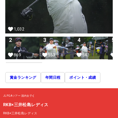
1,032
2
3
4
5
869
553
543
賞金ランキング
年間日程
ポイント・成績
JLPGAツアー
国内女子
RKB×三井松島レディス
RKB×三井松島レディス