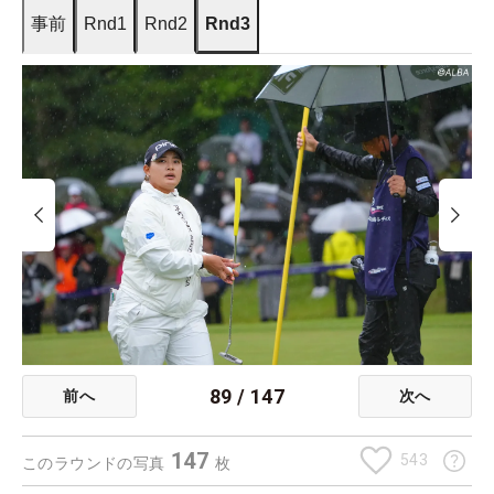
事前
Rnd1
Rnd2
Rnd3
89
/
147
前へ
次へ
147
543
このラウンドの写真
枚