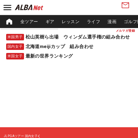
全ツアー
ギア
レッスン
ライフ
漫画
ゴルフ
メルマガ登録
松山英樹ら出場 ウィンダム選手権の組み合わせ
米国男子
北海道meijiカップ 組み合わせ
国内女子
最新の世界ランキング
米国女子
JLPGAツアー
国内女子