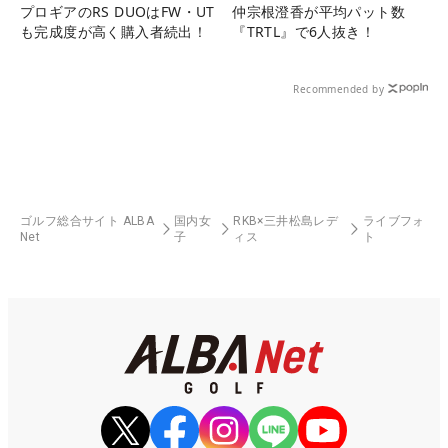
プロギアのRS DUOはFW・UT
仲宗根澄香が平均パット数
も完成度が高く購入者続出！
『TRTL』で6人抜き！
Recommended by
ゴルフ総合サイト ALBA
国内女
RKB×三井松島レデ
ライブフォ
Net
子
ィス
ト