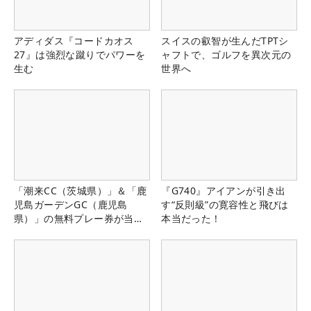
アディダス『コードカオス
スイスの叡智が生んだTPTシ
27』は強烈な蹴りでパワーを
ャフトで、ゴルフを異次元の
生む
世界へ
「潮来CC（茨城県）」＆「鹿
『G740』アイアンが引き出
児島ガーデンGC（鹿児島
す“反則級”の寛容性と飛びは
県）」の無料プレー券が当た
本当だった！
る！！