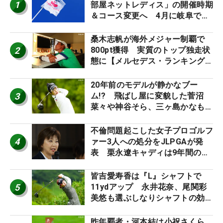
1
部屋ネットレディス」の開催時期
＆コース変更へ 4月に岐阜で開
催
桑木志帆が海外メジャー制覇で
2
800pt獲得 実質のトップ独走状
態に【メルセデス・ランキング番
外編】
20年前のモデルが静かなブー
3
ム!? 飛ばし屋に変貌した菅沼
菜々や神谷そら、三ヶ島かなも使
う“名器”が人気な理由【ツアープ
ロたちの“飛ばしギア”】
不倫問題起こした女子プロゴルフ
4
ァー3人への処分をJLPGAが発
表 栗永遼キャディは9年間の立
ち入り禁止
皆吉愛寿香は『L』シャフトで
5
11ydアップ 永井花奈、尾関彩
美悠も選ぶしなりシャフトの効果
【ツアープロたちの“飛ばしギ
ア”】
昨年覇者・河本結は小祝さくら、