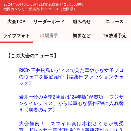
2024年5月10日-5月12日
賞金総額
¥120,000,000
福岡カンツリー倶楽部 和白コース（福岡県）
大会TOP
リーダーボード
組み合せ
ニュース
ライブフォト
出場選手
概要など
TV放送予定
【この大会のニュース】
RKB×三井松島レディスで見た華やかな女子プロ
のウェアを徹底紹介【編集部ファッションチェ
ック】
岩井千怜の今季2勝目は“24年版”が奏功 「フジサ
ンケイレディス」から低重心な新作FWに入れ替
え【勝者のギア】
大会恒例！ スマイル賞は小祝さくらが初受
賞、ドレッサー賞は“圧勝”で原英莉花が返り咲き