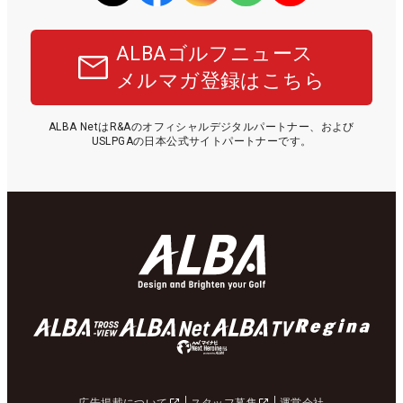
ALBAゴルフニュース
メルマガ登録はこちら
ALBA NetはR&Aのオフィシャルデジタルパートナー、および
USLPGAの日本公式サイトパートナーです。